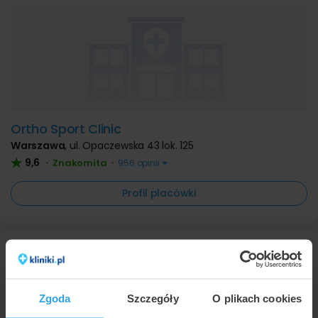
Ortho Sport Clinic
Warszawa
,
ul. Opaczewska 43 lok. 125
9,6
Znakomita
•
•
956 opinii
Profil placówki
Zgoda
Szczegóły
O plikach cookies