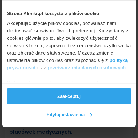
Strona Kliniki.pl korzysta z plików cookie
ESSE DLA ZDROWIA
Akceptując użycie plików cookies, pozwalasz nam
Płock
,
Al. Marszałka Józefa Piłsudkiego 35
dostosować serwis do Twoich preferencji. Korzystamy z
9,8
Znakomita
•
•
695 opinii
cookies głównie po to, aby zwiększyć użyteczność
serwisu Kliniki.pl, zapewnić bezpieczeństwo użytkownika
Profil placówki
oraz zbierać dane statystyczne. Możesz zmienić
ustawienia plików cookies oraz zapoznać się z
polityką
prywatności
oraz
przetwarzania danych osobowych
.
Wykorzystujemy pliki cookie do spersonalizowania treści
i reklam, aby oferować funkcje społecznościowe i
Leczenie pijawkami na mapie Polski
Zaakceptuj
analizować ruch w naszej witrynie. Informacje o tym, jak
korzystasz z naszej witryny, udostępniamy partnerom
Aby ułatwić odnalezienie kliniki posiadającej
społecznościowym, reklamowym i analitycznym.
tę usługę w swojej ofercie, przygotowaliśmy
Edytuj ustawienia
Partnerzy mogą połączyć te informacje z innymi danymi
mapę Polski z zaznaczonymi lokalizacjami
otrzymanymi od Ciebie lub uzyskanymi podczas
placówek medycznych.
korzystania z ich usług.