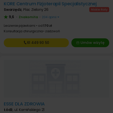
KORE Centrum Fizjoterapii Specjalistycznej
Swarzędz
,
Plac Zielony 26
9,6
Znakomita
•
•
204 opinii
Leczenie pijawkami
od
170 zł
Konsultacja chirurgiczna
zadzwoń
61 449
90 50
Umów wizytę
ESSE DLA ZDROWIA
Łódź
,
ul. Kamińskiego 21