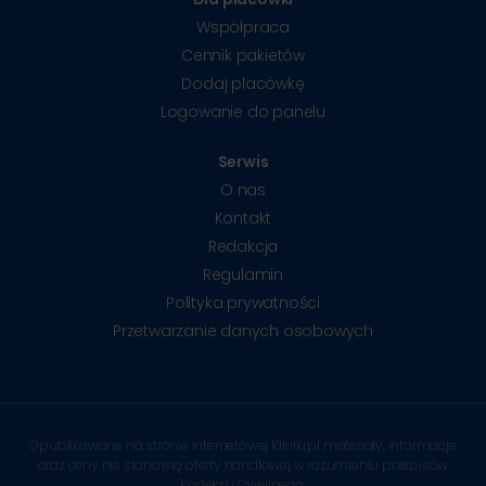
Współpraca
Cennik pakietów
Dodaj placówkę
Logowanie do panelu
Serwis
O nas
Kontakt
Redakcja
Regulamin
Polityka prywatności
Przetwarzanie danych osobowych
Opublikowane na stronie internetowej Kliniki.pl materiały, informacje
oraz ceny nie stanowią oferty handlowej w rozumieniu przepisów
Kodeksu Cywilnego.