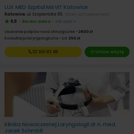
LUX MED Szpital MAVIT Katowice
Katowice
,
ul. Szopienicka 65
(62 km od Częstochowy)
8,8
Bardzo dobra
•
•
938 opinii
Usuwanie polipów nosa chirurgicznie
2600 zł
Konsultacja laryngologiczna
od
250 zł
32 661
83 88
Umów wizytę
Klinika Nowoczesnej Laryngologii dr n. med.
Jacek Schmidt