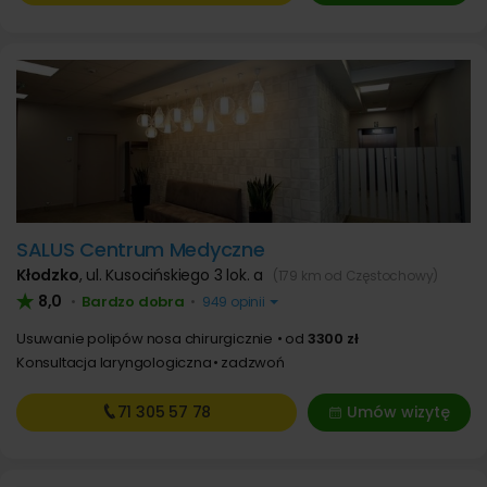
SALUS Centrum Medyczne
Kłodzko
,
ul. Kusocińskiego 3 lok. a
(179 km od Częstochowy)
8,0
Bardzo dobra
•
•
949 opinii
Usuwanie polipów nosa chirurgicznie
od
3300 zł
Konsultacja laryngologiczna
zadzwoń
71 305
57 78
Umów wizytę