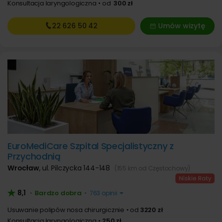
Konsultacja laryngologiczna
od
300 zł
22 626
50 42
Umów wizytę
EuroMediCare Szpital Specjalistyczny z
Przychodnią
Wrocław
,
ul. Pilczycka 144-148
(155 km od Częstochowy)
8,1
Bardzo dobra
•
•
763 opinii
Usuwanie polipów nosa chirurgicznie
od
3220 zł
Konsultacja laryngologiczna
250 zł