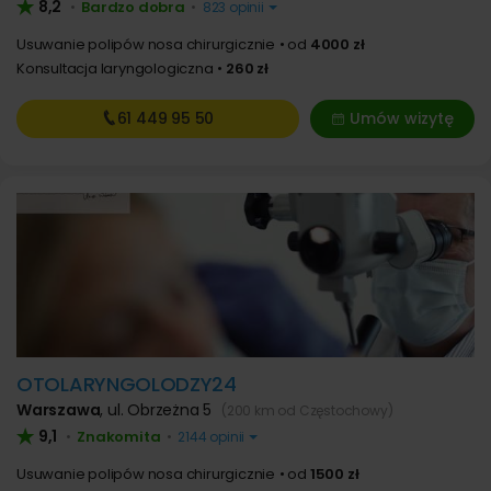
8,2
Bardzo dobra
•
•
823 opinii
Usuwanie polipów nosa chirurgicznie
od
4000 zł
Konsultacja laryngologiczna
260 zł
61 449
95 50
Umów wizytę
OTOLARYNGOLODZY24
Warszawa
,
ul. Obrzeżna 5
(200 km od Częstochowy)
9,1
Znakomita
•
•
2144 opinii
Usuwanie polipów nosa chirurgicznie
od
1500 zł