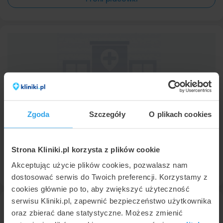
Zgoda
Szczegóły
O plikach cookies
CM LUX MED Tychy
Tychy
,
ul. Damrota 47A
(76 km od Częstochowy)
8,9
Bardzo dobra
•
•
384 opinii
Strona Kliniki.pl korzysta z plików cookie
Profil placówki
Akceptując użycie plików cookies, pozwalasz nam
dostosować serwis do Twoich preferencji. Korzystamy z
cookies głównie po to, aby zwiększyć użyteczność
serwisu Kliniki.pl, zapewnić bezpieczeństwo użytkownika
oraz zbierać dane statystyczne. Możesz zmienić