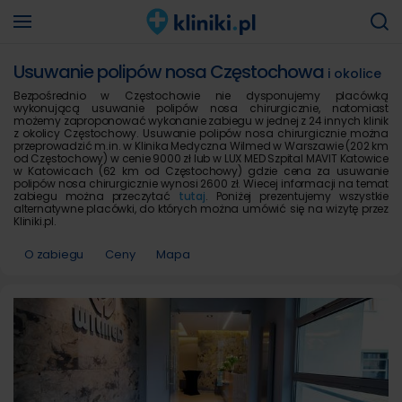
Usuwanie polipów nosa Częstochowa
i okolice
Bezpośrednio w Częstochowie nie dysponujemy placówką
wykonującą usuwanie polipów nosa chirurgicznie, natomiast
możemy zaproponować wykonanie zabiegu w jednej z 24 innych klinik
z okolicy Częstochowy. Usuwanie polipów nosa chirurgicznie można
przeprowadzić m.in. w Klinika Medyczna Wilmed w Warszawie (202 km
od Częstochowy) w cenie 9000 zł lub w LUX MED Szpital MAVIT Katowice
w Katowicach (62 km od Częstochowy) gdzie cena za usuwanie
polipów nosa chirurgicznie wynosi 2600 zł. Wiecej informacji na temat
zabiegu można przeczytać
tutaj
. Poniżej prezentujemy wszystkie
alternatywne placówki, do których można umówić się na wizytę przez
Kliniki.pl.
O zabiegu
Ceny
Mapa