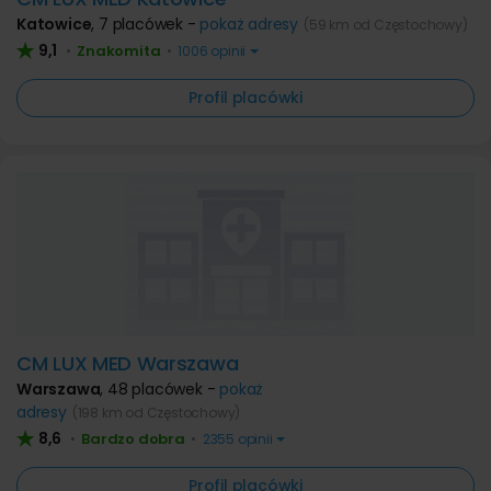
Katowice
,
7 placówek -
pokaż adresy
(59 km od Częstochowy)
9,1
Znakomita
•
•
1006 opinii
Profil placówki
CM LUX MED Warszawa
Warszawa
,
48 placówek -
pokaż
adresy
(198 km od Częstochowy)
8,6
Bardzo dobra
•
•
2355 opinii
Profil placówki