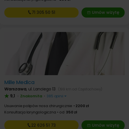
71 305
50 51
Umów wizytę
Mille Medica
Warszawa
,
ul. Lanciego 13
(199 km od Częstochowy)
9,1
Znakomita
•
•
385 opinii
Usuwanie polipów nosa chirurgicznie
2200 zł
Konsultacja laryngologiczna
od
350 zł
22 626
51 73
Umów wizytę