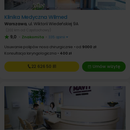
Klinika Medyczna Wilmed
Warszawa
,
ul. Wiktorii Wiedeńskiej 9A
(202 km od Częstochowy)
9,0
Znakomita
•
•
335 opinii
Usuwanie polipów nosa chirurgicznie
od
9000 zł
Konsultacja laryngologiczna
400 zł
22 626
50 81
Umów wizytę