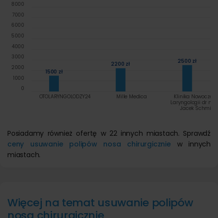
8000
7000
6000
5000
4000
3000
2500 zł
2200 zł
2000
1500 zł
1000
0
OTOLARYNGOLODZY24
Mille Medica
Klinika Nowoczesn
Laryngologii dr n. 
Jacek Schmidt
Posiadamy również ofertę w 22 innych miastach. Sprawdź
ceny usuwanie polipów nosa chirurgicznie
w innych
miastach.
Więcej na temat usuwanie polipów
nosa chirurgicznie