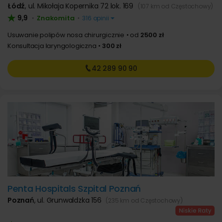
Łódź
,
ul. Mikołaja Kopernika 72 lok. 169
(107 km od Częstochowy)
9,9
Znakomita
•
•
316 opinii
Usuwanie polipów nosa chirurgicznie
od
2500 zł
Konsultacja laryngologiczna
300 zł
42 289
90 90
Penta Hospitals Szpital Poznań
Poznań
,
ul. Grunwaldzka 156
(235 km od Częstochowy)