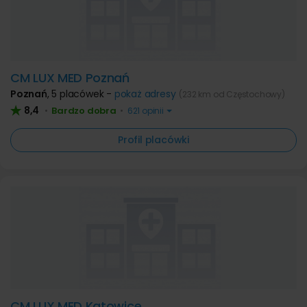
CM LUX MED Poznań
Poznań
,
5 placówek -
pokaż adresy
(232 km od Częstochowy)
8,4
Bardzo dobra
•
•
621 opinii
Profil placówki
CM LUX MED Katowice