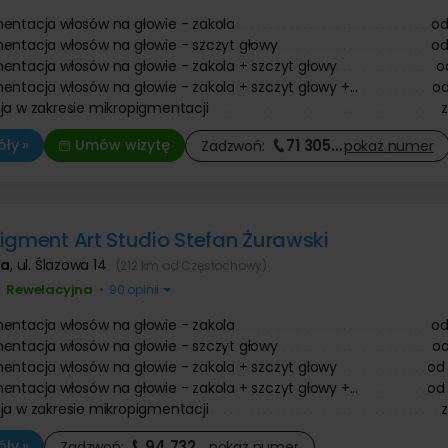
entacja włosów na głowie - zakola
o
entacja włosów na głowie - szczyt głowy
o
entacja włosów na głowie - zakola + szczyt głowy
o
entacja włosów na głowie - zakola + szczyt głowy +...
o
ja w zakresie mikropigmentacji
71 305
…
ły »
Umów wizytę
Zadzwoń:
pokaż
numer
igment Art Studio Stefan Żurawski
wa
,
ul. Ślazowa 14
(212 km od Częstochowy)
Rewelacyjna
•
•
90 opinii
entacja włosów na głowie - zakola
o
entacja włosów na głowie - szczyt głowy
o
entacja włosów na głowie - zakola + szczyt głowy
od
entacja włosów na głowie - zakola + szczyt głowy +...
od
ja w zakresie mikropigmentacji
94 732
…
ły »
Zadzwoń:
pokaż
numer