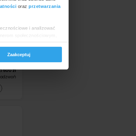
atności
oraz
przetwarzania
ołecznościowe i analizować
artnerom społecznościowym,
anymi od Ciebie lub
d
500 zł
Zaakceptuj
d
500 zł
d
500 zł
d
500 zł
zadzwoń