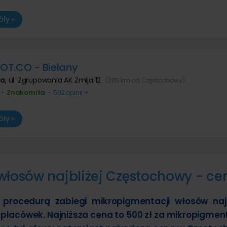
ły »
a OT.CO - Bielany
wa
,
ul. Zgrupowania AK Żmija 12
(205 km od Częstochowy)
Znakomita
•
•
592 opinii
ły »
włosów najbliżej Częstochowy - ce
 procedurą zabiegi mikropigmentacji włosów najb
placówek. Najniższa cena to 500 zł za mikropigmen