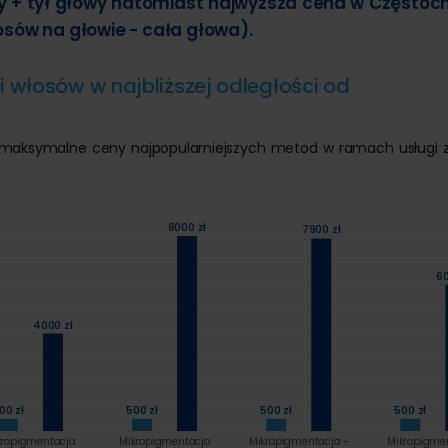
wy + tył głowy natomiast najwyższa cena w Częstoc
sów na głowie - cała głowa).
i włosów w najbliższej odległości od
i maksymalne ceny najpopularniejszych metod w ramach usługi z
8000 zł
7900 zł
60
4000 zł
00 zł
500 zł
500 zł
500 zł
kropigmentacja
Mikropigmentacja
Mikropigmentacja -
Mikropigme