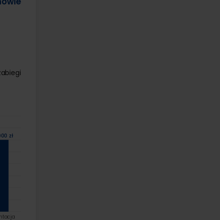
howie
abiegi
00 zł
ntacja