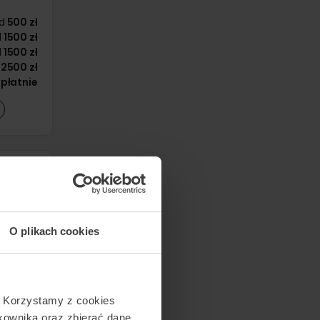
d
500 zł
d
1500 zł
d
1500 zł
2500 zł
płatnie
O plikach cookies
6500 zł
6500 zł
d
1500 zł
zadzwoń
. Korzystamy z cookies
tkownika oraz zbierać dane