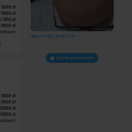
d
1000 zł
d
1000 zł
d
1100 zł
d
1500 zł
zadzwoń
więcej zdjęć przed i po »
Opinie pacjentów
d
1000 zł
d
1500 zł
2000 zł
3000 zł
zadzwoń