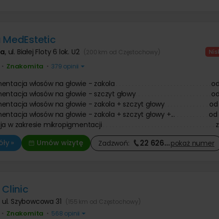
Operacje i leczenie ślinianek
 prostaty
Ortopeda
 dziecięca
 znamion i pieprzyków
Tomografia komputerowa
Urolog
 zmarszczek botoksem
Diagnostyka COVID-19
Pozostałe kategorie
ologia
Chirurg onkolog
niekcyjna
 MedEstetic
Onkolog kliniczny
Chirurgia szczękowa
nie twarzy
Pozostałe kategorie
e kaszaka
Trycholog
Operacja zmiany płci
anie ust kwasem
e tłuszczaka
Psychoterapia
wa
,
ul. Białej Floty 6 lok. U2
(200 km od Częstochowy)
Psychiatra
Leczenie chorób kręgosłupa
 zmarszczek kwasem
ie znamienia barwnikowego
Fizjoterapia
Znakomita
owym
•
•
379 opinii
Antykoncepcja
e brodawki wirusowej / kurzajki
Fizykoterapia
Leczenie nietrzymania moczu
Leczenie bólu
entacja włosów na głowie - zakola
o
Onkologia
Masaże
entacja włosów na głowie - szczyt głowy
o
Leczenie niepłodności
Medycyna pracy
entacja włosów na głowie - zakola + szczyt głowy
od
Leczenie zaburzeń odżywiania
entacja włosów na głowie - zakola + szczyt głowy +...
od
Leczenie bólu
ja w zakresie mikropigmentacji
22 626
…
ły »
Umów wizytę
Zadzwoń:
pokaż
numer
 Clinic
,
ul. Szybowcowa 31
(155 km od Częstochowy)
Znakomita
•
•
568 opinii