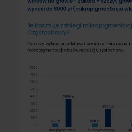
włosów na głowie - zakola + szczyt gło
wynosi do 8000 zł (mikropigmentacja wło
Ile kosztuje zabiegi mikropigmentacj
Częstochowy?
Poniższy wykres przedstawia wizualnie minimalne 
mikropigmentacji włosów najbliżej Częstochowy:
8000
7000
6000
5000
3900 zł
4000
3000
2500 zł
2000
1000
500 zł
500 zł
5
0
Mikropigmentacja
Mikropigmentacja
Mi