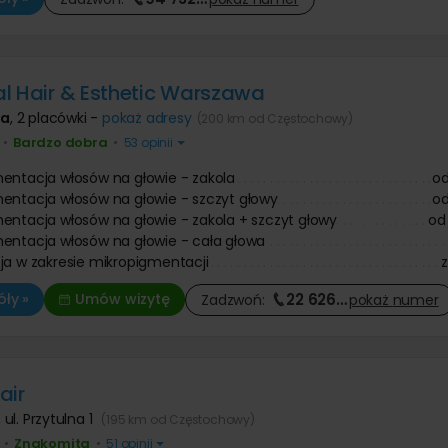
l Hair & Esthetic Warszawa
wa
,
2 placówki -
pokaż adresy
(200 km od Częstochowy)
Bardzo dobra
•
•
53 opinii
entacja włosów na głowie - zakola
o
entacja włosów na głowie - szczyt głowy
o
entacja włosów na głowie - zakola + szczyt głowy
od
entacja włosów na głowie - cała głowa
ja w zakresie mikropigmentacji
22 626
…
ły »
Umów wizytę
Zadzwoń:
pokaż
numer
air
,
ul. Przytulna 1
(195 km od Częstochowy)
Znakomita
•
•
51 opinii