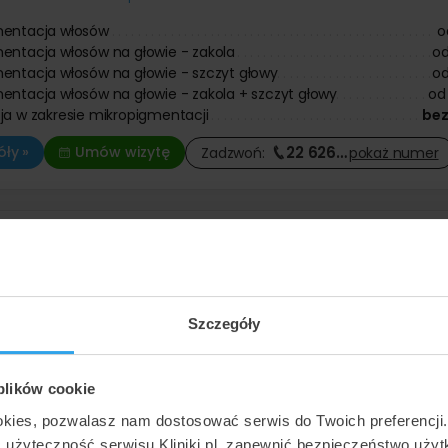
mentacja włosów
o
entacja włosów na głowie - zakola
o
entacja włosów na głowie - szczyt głowy
o
entacja włosów na głowie - zakola + szczyt głowy
od
ja w zakresie mikropigmentacji
bez
22 626
…
ły »
Umów wizytę
Zadzwoń:
pokaż
numer
m Transplantacji Włosów dr Pyziak
ul. Na Dołach 3
(104 km od Częstochowy)
Rewelacyjna
•
•
105 opinii
Szczegóły
mentacja włosów
od
entacja włosów na głowie - cała głowa
od
entacja - zagęszczenie naturalnych włosów
o
 plików cookie
ja w zakresie mikropigmentacji
okies, pozwalasz nam dostosować serwis do Twoich preferencji
12 202
…
ły »
Umów wizytę
Zadzwoń:
pokaż
numer
ć użyteczność serwisu Kliniki.pl, zapewnić bezpieczeństwo uży