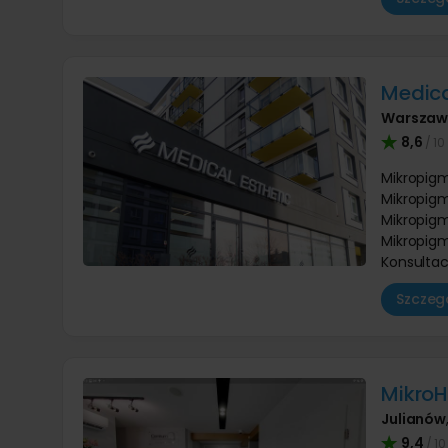
Medica
Warsza
8,6
/ 10
Mikropigm
Mikropigm
Mikropigm
Mikropigm
Konsultac
Szczegó
MikroH
Julianów
9,4
/ 10