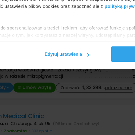
ć ustawienia plików cookies oraz zapoznać się z
polityką pryw
mix hair clinic
do spersonalizowania treści i reklam, aby oferować funkcje sp
iała
,
ul. Gen. Józefa Kustronia 4
(112 km od Częstochowy)
ormacje o tym, jak korzystasz z naszej witryny, udostępniamy p
Bardzo dobra
•
•
27 opinii
Partnerzy mogą połączyć te informacje z innymi danymi otrzym
nia z ich usług.
entacja włosów na głowie - zakola
o
Edytuj ustawienia
entacja włosów na głowie - szczyt głowy
o
entacja włosów na głowie - zakola + szczyt głowy
o
entacja włosów na głowie - zakola + szczyt głowy +...
o
ja w zakresie mikropigmentacji
33 399
…
ły »
Umów wizytę
Zadzwoń:
pokaż
numer
h Medical Clinic
wa
,
ul. Chrobrego 4 lok. U5
(198 km od Częstochowy)
Znakomita
•
•
303 opinii