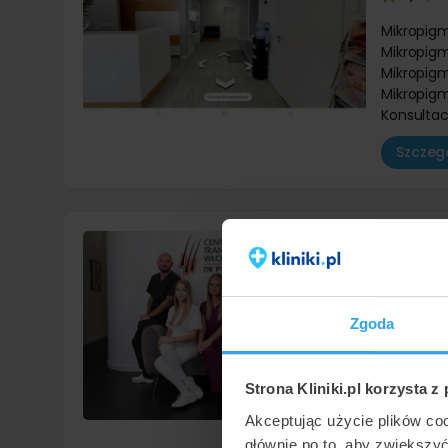
Mikropig
Mikropigm
Mikropigm
Mikropigm
Konsultac
Szczegó
Centru
Kraków
,
10
/ 10
Zgoda
Mikropig
Mikropigm
Mikropigm
Strona Kliniki.pl korzysta z
Konsultac
Akceptując użycie plików co
Szczegó
głównie po to, aby zwiększy