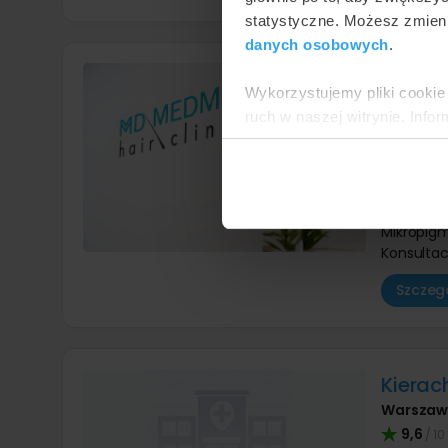
statystyczne. Możesz zmieni
danych osobowych
.
MD Med
Wykorzystujemy pliki cookie 
Bielsko-B
ruch w naszej witrynie. Inf
8,9
/ 10
reklamowym i analitycznym. 
uzyskanymi podczas korzysta
Mikropigm
Mikropigm
Mikropigm
Mikropigm
Konsultac
Szczegó
Kierac
Warsza
9,6
/ 10