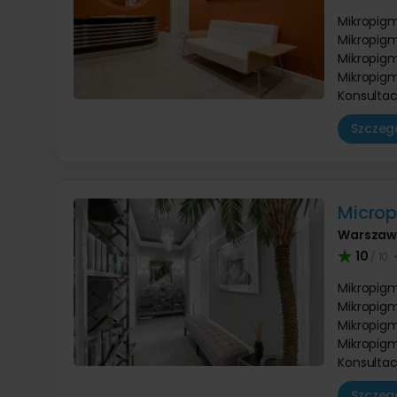
Mikropigm
Mikropigm
Mikropigm
Mikropigm
Konsultac
Szczegó
Microp
Warsza
10
/ 10
Mikropigm
Mikropigm
Mikropigm
Mikropigm
Konsultac
Szczegó