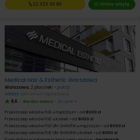
32 433
36 89
Umów wizytę
Medical Hair & Esthetic Warszawa
Warszawa
,
2 placówki -
pokaż
adresy
(200 km od Częstochowy)
8,6
Bardzo dobra
•
•
53 opinii
Przeszczep włosów FUE u mężczyzn
od
8000 zł
Przeszczep włosów FUE u kobiet
od
8000 zł
Przeszczep włosów FUE UN-SHAVEN u mężczyzn
od
8000 zł
Przeszczep włosów FUE UN-SHAVEN u kobiet
od
8000 zł
Konsultacja w zakresie przeszczepu włosów
bezpłatnie