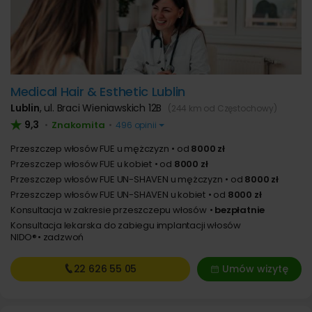
Medical Hair & Esthetic Lublin
Lublin
,
ul. Braci Wieniawskich 12B
(244 km od Częstochowy)
9,3
Znakomita
•
•
496 opinii
Przeszczep włosów FUE u mężczyzn
od
8000 zł
Przeszczep włosów FUE u kobiet
od
8000 zł
Przeszczep włosów FUE UN-SHAVEN u mężczyzn
od
8000 zł
Przeszczep włosów FUE UN-SHAVEN u kobiet
od
8000 zł
Konsultacja w zakresie przeszczepu włosów
bezpłatnie
Konsultacja lekarska do zabiegu implantacji włosów
NIDO®
zadzwoń
22 626
55 05
Umów wizytę