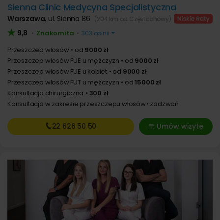
Sienna Clinic Medycyna Specjalistyczna
Warszawa
,
ul. Sienna 86
(204 km od Częstochowy)
9,8
Znakomita
•
•
303 opinii
Przeszczep włosów
od
9000 zł
Przeszczep włosów FUE u mężczyzn
od
9000 zł
Przeszczep włosów FUE u kobiet
od
9000 zł
Przeszczep włosów FUT u mężczyzn
od
15000 zł
Konsultacja chirurgiczna
300 zł
Konsultacja w zakresie przeszczepu włosów
zadzwoń
22 626
50 50
Umów wizytę