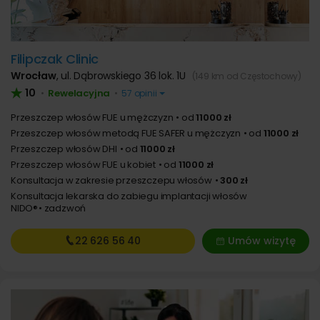
Filipczak Clinic
Wrocław
,
ul. Dąbrowskiego 36 lok. 1U
(149 km od Częstochowy)
10
Rewelacyjna
•
•
57 opinii
Przeszczep włosów FUE u mężczyzn
od
11000 zł
Przeszczep włosów metodą FUE SAFER u mężczyzn
od
11000 zł
Przeszczep włosów DHI
od
11000 zł
Przeszczep włosów FUE u kobiet
od
11000 zł
Konsultacja w zakresie przeszczepu włosów
300 zł
Konsultacja lekarska do zabiegu implantacji włosów
NIDO®
zadzwoń
22 626
56 40
Umów wizytę