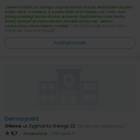
Jestem tydzień po zabiegu czuję się bardzo dobrze, efekt będzie dopiero
widać około 3 miesięcy. A w pełni efekt od 8 miesięcy do 1 roku. Sam
zabieg przebiegł bardzo dobrze, sprawnie i bezboleśnie może trochę
bolały zastrzyki ze znieczuleniem, ale idzie wytrzymać. Jestem
zadowolona i teraz czekam na efekt.
~ Ela (Przeszczep włosów FUE u
kobiet, lek. Sławomir Pyziak)
Profil placówki
Derma point
Gliwice
,
ul. Zygmunta Starego 22
(66 km od Częstochowy)
9,7
Znakomita
•
•
1785 opinii