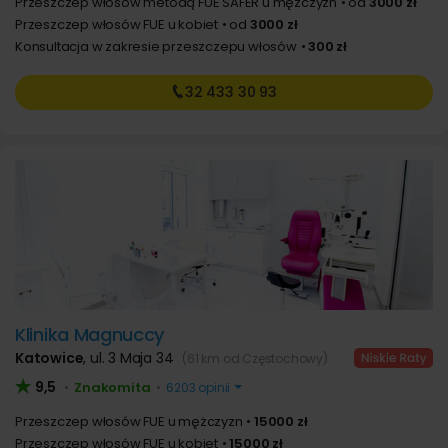
Przeszczep włosów metodą FUE SAFER u mężczyzn
od
3000 zł
Przeszczep włosów FUE u kobiet
od
3000 zł
Konsultacja w zakresie przeszczepu włosów
300 zł
32 433
30 93
Klinika Magnuccy
Katowice
,
ul. 3 Maja 34
(61 km od Częstochowy)
9,5
Znakomita
•
•
6203 opinii
Przeszczep włosów FUE u mężczyzn
15000 zł
Przeszczep włosów FUE u kobiet
15000 zł