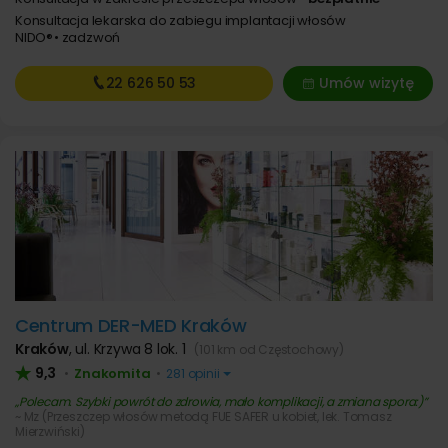
Konsultacja lekarska do zabiegu implantacji włosów
NIDO®
zadzwoń
22 626
50 53
Umów wizytę
Centrum DER-MED Kraków
Kraków
,
ul. Krzywa 8 lok. 1
(101 km od Częstochowy)
9,3
Znakomita
•
•
281 opinii
Polecam. Szybki powrót do zdrowia, mało komplikacji, a zmiana spora:)
~ Mz (Przeszczep włosów metodą FUE SAFER u kobiet, lek. Tomasz
Mierzwiński)