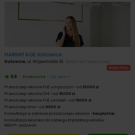
HAIRMITAGE Katowice
Katowice
,
ul. Wojewódzka 10
(62 km od Częstochowy)
9,9
Znakomita
•
•
222 opinii
Przeszczep włosów FUE u mężczyzn
od
15000 zł
Przeszczep włosów DHI
od
15000 zł
Przeszczep włosów FUE u kobiet
od
15000 zł
Przeszczep brwi
od
6500 zł
Konsultacja w zakresie przeszczepu włosów
bezpłatnie
Konsultacja lekarska do zabiegu implantacji włosów
NIDO®
zadzwoń