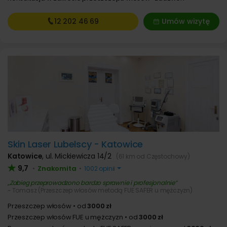
12 202
46 69
Umów wizytę
Skin Laser Lubelscy - Katowice
Katowice
,
ul. Mickiewicza 14/2
(61 km od Częstochowy)
9,7
Znakomita
•
•
1002 opinii
Zabieg przeprowadzono bardzo sprawnie i profesjonalnie
~ Tomasz (Przeszczep włosów metodą FUE SAFER u mężczyzn)
Przeszczep włosów
od
3000 zł
Przeszczep włosów FUE u mężczyzn
od
3000 zł