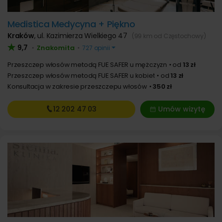
Medistica Medycyna + Piękno
Kraków
,
ul. Kazimierza Wielkiego 47
(99 km od Częstochowy)
9,7
Znakomita
•
•
727 opinii
Przeszczep włosów metodą FUE SAFER u mężczyzn
od
13 zł
Przeszczep włosów metodą FUE SAFER u kobiet
od
13 zł
Konsultacja w zakresie przeszczepu włosów
350 zł
12 202
47 03
Umów wizytę