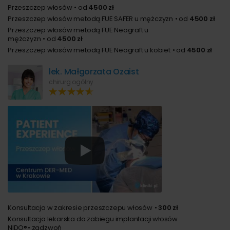
Przeszczep włosów
od
4500 zł
Przeszczep włosów metodą FUE SAFER u mężczyzn
od
4500 zł
Przeszczep włosów metodą FUE Neograft u
mężczyzn
od
4500 zł
Przeszczep włosów metodą FUE Neograft u kobiet
od
4500 zł
lek. Małgorzata Ozaist
chirurg ogólny
Konsultacja w zakresie przeszczepu włosów
300 zł
Konsultacja lekarska do zabiegu implantacji włosów
NIDO®
zadzwoń