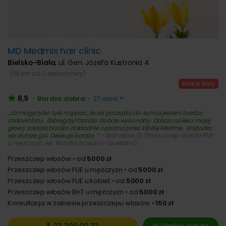
MD Medmix hair clinic
Bielsko-Biała
,
ul. Gen. Józefa Kustronia 4
(112 km od Częstochowy)
8,9
Bardzo dobra
•
•
27 opinii
Ja mogę tylko tyle napisać, że od początku do końca jestem bardzo
zadowolony. Zabieg był bardzo dobrze wykonany. Dalsza opieka mojej
głowy została bardzo dokładnie opisana przez klinikę Medmix. Wszystko
sie dobrze goi. Dziekuje bardzo .
~ Stanisław G. (Przeszczep włosów FUE
u mężczyzn, lek. Natalia Nowara-Lauritano)
Przeszczep włosów
od
5000 zł
Przeszczep włosów FUE u mężczyzn
od
5000 zł
Przeszczep włosów FUE u kobiet
od
5000 zł
Przeszczep włosów BHT u mężczyzn
od
5000 zł
Konsultacja w zakresie przeszczepu włosów
150 zł
33 399
00 33
Umów wizytę