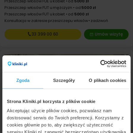
Przeszczep włosów FUE u kobiet
od
5000 zł
Przeszczep włosów FUT u mężczyzn
od
5000 zł
Przeszczep włosów FUT u kobiet
od
5000 zł
Konsultacja w zakresie przeszczepu włosów
zadzwoń
33 399
00 60
Umów wizytę
Zgoda
Szczegóły
O plikach cookies
Strona Kliniki.pl korzysta z plików cookie
Marina MedEstetic
Akceptując użycie plików cookies, pozwalasz nam
Warszawa
,
ul. Białej Floty 6 lok. U2
(200 km od Częstochowy)
dostosować serwis do Twoich preferencji. Korzystamy z
cookies głównie po to, aby zwiększyć użyteczność
9,9
Znakomita
•
•
379 opinii
serwisu Kliniki.pl, zapewnić bezpieczeństwo użytkownika