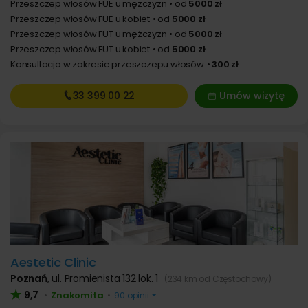
Przeszczep włosów FUE u mężczyzn
od
5000 zł
Przeszczep włosów FUE u kobiet
od
5000 zł
Przeszczep włosów FUT u mężczyzn
od
5000 zł
Przeszczep włosów FUT u kobiet
od
5000 zł
Konsultacja w zakresie przeszczepu włosów
300 zł
33 399
00 22
Umów wizytę
Aestetic Clinic
Poznań
,
ul. Promienista 132 lok. 1
(234 km od Częstochowy)
9,7
Znakomita
•
•
90 opinii