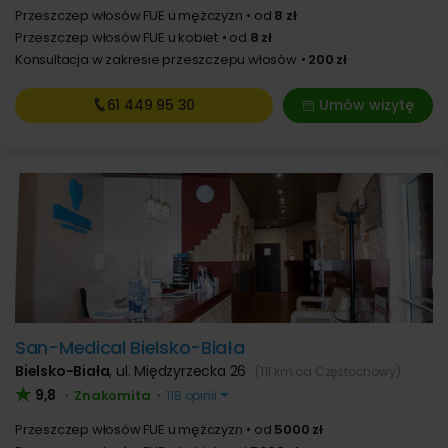
Przeszczep włosów FUE u mężczyzn
od
8 zł
Przeszczep włosów FUE u kobiet
od
8 zł
Konsultacja w zakresie przeszczepu włosów
200 zł
61 449
95 30
Umów wizytę
San-Medical Bielsko-Biała
Bielsko-Biała
,
ul. Międzyrzecka 26
(111 km od Częstochowy)
9,8
Znakomita
•
•
118 opinii
Przeszczep włosów FUE u mężczyzn
od
5000 zł