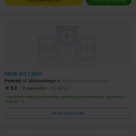
Medi Art Clinic
Poznań
,
ul. Idzikowskiego 4
(238 km od Częstochowy)
9,3
Znakomita
•
•
178 opinii
Wspaniała obsługa, konkretne, wyczerpujące informacje. Fachowość i
kultura.
~ E.
Profil placówki