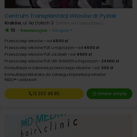
Centrum Transplantacji Włosów dr Pyziak
Kraków
,
ul. Na Dołach 3
(104 km od Częstochowy)
10
Rewelacyjna
•
•
105 opinii
Przeszczep włosów
od
4500 zł
Przeszczep włosów FUE u mężczyzn
od
4500 zł
Przeszczep włosów FUE u kobiet
od
4500 zł
Przeszczep włosów FUE UN-SHAVEN u mężczyzn
24000 zł
Konsultacja w zakresie przeszczepu włosów
od
300 zł
Konsultacja lekarska do zabiegu implantacji włosów
NIDO®
zadzwoń
12 202
46 85
Umów wizytę