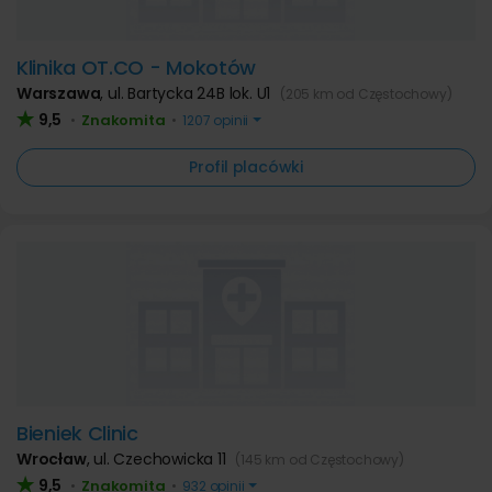
Klinika OT.CO - Mokotów
Warszawa
,
ul. Bartycka 24B lok. U1
(205 km od Częstochowy)
9,5
Znakomita
•
•
1207 opinii
Profil placówki
Bieniek Clinic
Wrocław
,
ul. Czechowicka 11
(145 km od Częstochowy)
9,5
Znakomita
•
•
932 opinii