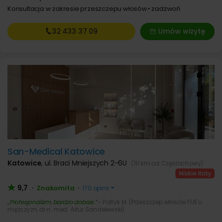
Konsultacja w zakresie przeszczepu włosów
zadzwoń
32 433
37 09
Umów wizytę
San-Medical Katowice
Katowice
,
ul. Braci Mniejszych 2-6U
(111 km od Częstochowy)
9,7
Znakomita
•
•
170 opinii
Profesjonalizm, bardzo dobrze.
~ Patryk M. (Przeszczep włosów FUE u
mężczyzn, dr n. med. Artur Sandelewski)