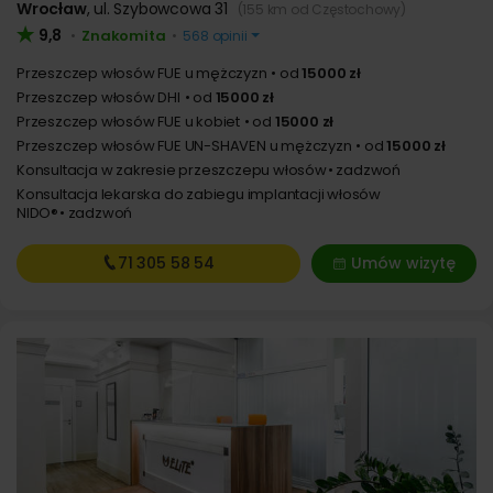
Wrocław
,
ul. Szybowcowa 31
(155 km od Częstochowy)
9,8
Znakomita
•
•
568 opinii
Przeszczep włosów FUE u mężczyzn
od
15000 zł
Przeszczep włosów DHI
od
15000 zł
Przeszczep włosów FUE u kobiet
od
15000 zł
Przeszczep włosów FUE UN-SHAVEN u mężczyzn
od
15000 zł
Konsultacja w zakresie przeszczepu włosów
zadzwoń
Konsultacja lekarska do zabiegu implantacji włosów
NIDO®
zadzwoń
71 305
58 54
Umów wizytę