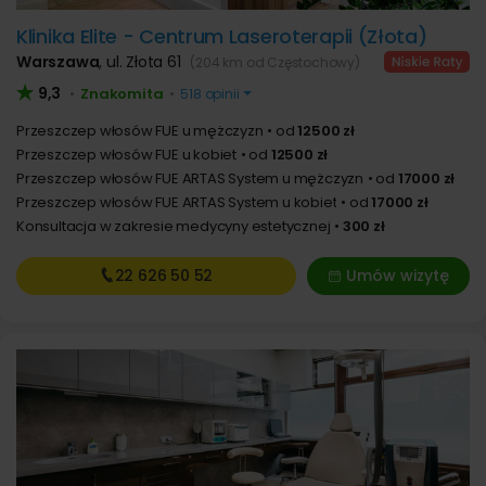
Klinika Elite - Centrum Laseroterapii (Złota)
Warszawa
,
ul. Złota 61
(204 km od Częstochowy)
9,3
Znakomita
•
•
518 opinii
Przeszczep włosów FUE u mężczyzn
od
12500 zł
Przeszczep włosów FUE u kobiet
od
12500 zł
Przeszczep włosów FUE ARTAS System u mężczyzn
od
17000 zł
Przeszczep włosów FUE ARTAS System u kobiet
od
17000 zł
Konsultacja w zakresie medycyny estetycznej
300 zł
22 626
50 52
Umów wizytę