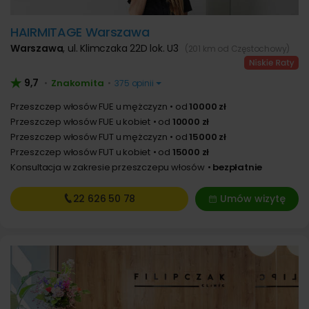
HAIRMITAGE Warszawa
Warszawa
,
ul. Klimczaka 22D lok. U3
(201 km od Częstochowy)
9,7
Znakomita
•
•
375 opinii
Przeszczep włosów FUE u mężczyzn
od
10000 zł
Przeszczep włosów FUE u kobiet
od
10000 zł
Przeszczep włosów FUT u mężczyzn
od
15000 zł
Przeszczep włosów FUT u kobiet
od
15000 zł
Konsultacja w zakresie przeszczepu włosów
bezpłatnie
22 626
50 78
Umów wizytę