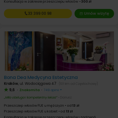
Konsultacja w zakresie przeszczepu włosów
300 zł
33 399
00 98
Umów wizytę
Bona Dea Medycyna Estetyczna
Kraków
,
ul. Wodociągowa 47
(101 km od Częstochowy)
9,6
Znakomita
•
•
749 opinii
Miła obsługa i kompetentny lekarz
~ Dariusz
Przeszczep włosów FUE u mężczyzn
od
13 zł
Przeszczep włosów FUE u kobiet
od
13 zł
Konsultacja w zakresie przeszczepu włosów
zadzwoń