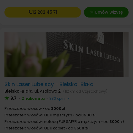
12 202
45 71
Umów wizytę
Skin Laser Lubelscy - Bielsko-Biała
Bielsko-Biała
,
ul. Azaliowa 2
(112 km od Częstochowy)
9,7
Znakomita
•
•
830 opinii
Przeszczep włosów
od
3000 zł
Przeszczep włosów FUE u mężczyzn
od
3500 zł
Przeszczep włosów metodą FUE SAFER u mężczyzn
od
3000 zł
Przeszczep włosów FUE u kobiet
od
3500 zł