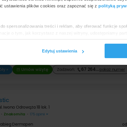
ć ustawienia plików cookies oraz zapoznać się z
polityką pryw
do spersonalizowania treści i reklam, aby oferować funkcje sp
na Estetyczna dr Małgorzata Kmiecik
ormacje o tym, jak korzystasz z naszej witryny, udostępniamy p
a
,
ul. Dąbrowskiego 47 lok. c
Partnerzy mogą połączyć te informacje z innymi danymi otrzym
Znakomita
•
•
152 opinii
nia z ich usług.
Edytuj ustawienia
 zabieg Dermapen
ja w zakresie medycyny estetycznej
67 264
…
ły »
Umów wizytę
Zadzwoń:
pokaż
numer
tic
ul. Iwona Odrowąża 18 lok. 1
Znakomita
•
•
175 opinii
 zabieg Dermapen
o