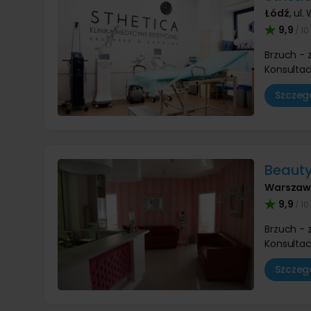
Łódź
,
ul.
9,9
/ 10
Brzuch -
Konsultac
Szczegó
Beaut
Warsza
9,9
/ 10
Brzuch -
Konsultac
Szczegó