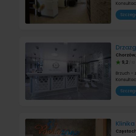
Konsultac
Szczegó
Drzazg
Chorzów
9,2
/ 10
Brzuch -
Konsultac
Szczegó
Klinika
Częstoc