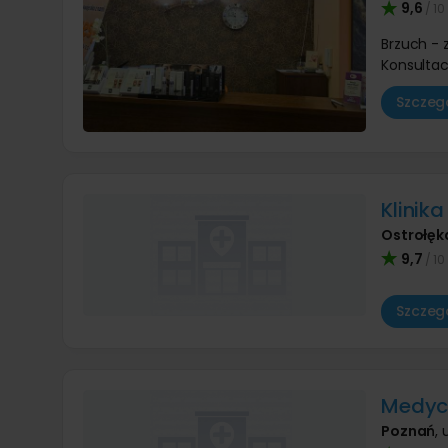
9,6
/ 10
Brzuch -
Konsultac
Szczegó
Klinika
Ostrołęk
9,7
/ 10
Szczegó
Medycy
Poznań
,