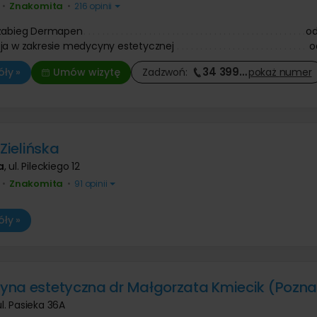
Znakomita
•
•
216 opinii
 zabieg Dermapen
o
ja w zakresie medycyny estetycznej
o
34 399
…
ły »
Umów wizytę
Zadzwoń:
pokaż
numer
 Zielińska
a
,
ul. Pileckiego 12
Znakomita
•
•
91 opinii
ły »
na estetyczna dr Małgorzata Kmiecik (Pozn
ul. Pasieka 36A