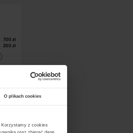
700 zł
200 zł
O plikach cookies
800 zł
d
300 zł
. Korzystamy z cookies
tkownika oraz zbierać dane