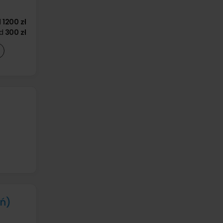
d
1200 zł
d
300 zł
ań)