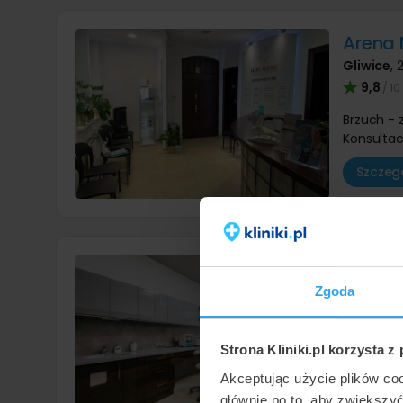
Arena 
Gliwice
,
2
9,8
/ 10
Brzuch -
Konsultac
Szczegó
Medist
Kraków
,
Zgoda
9,7
/ 10
Brzuch -
Strona Kliniki.pl korzysta z
Konsultac
Akceptując użycie plików co
Szczegó
głównie po to, aby zwiększy