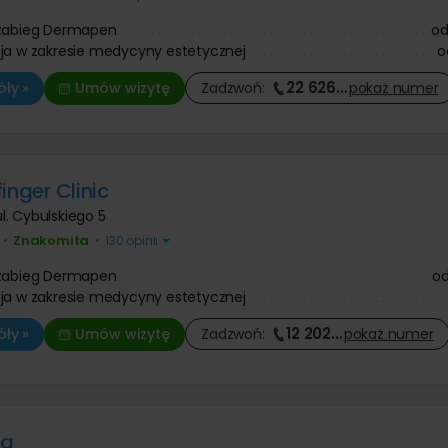
 zabieg Dermapen
o
ja w zakresie medycyny estetycznej
o
22 626
…
ły »
Umów wizytę
Zadzwoń:
pokaż
numer
inger Clinic
ul. Cybulskiego 5
Znakomita
•
•
130 opinii
 zabieg Dermapen
o
ja w zakresie medycyny estetycznej
12 202
…
ły »
Umów wizytę
Zadzwoń:
pokaż
numer
ca