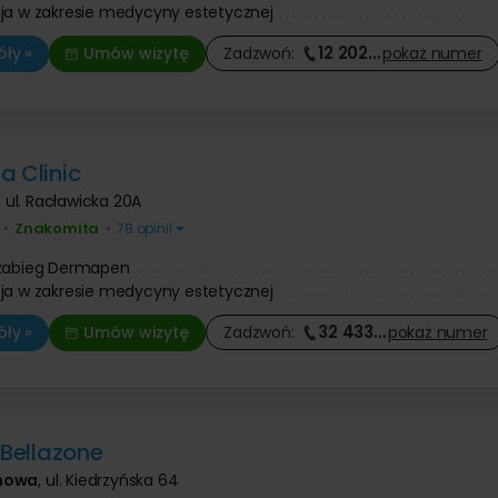
ja w zakresie medycyny estetycznej
12 202
…
ły »
Umów wizytę
Zadzwoń:
pokaż
numer
a Clinic
,
ul. Racławicka 20A
Znakomita
•
•
78 opinii
 zabieg Dermapen
ja w zakresie medycyny estetycznej
32 433
…
ły »
Umów wizytę
Zadzwoń:
pokaż
numer
 Bellazone
howa
,
ul. Kiedrzyńska 64