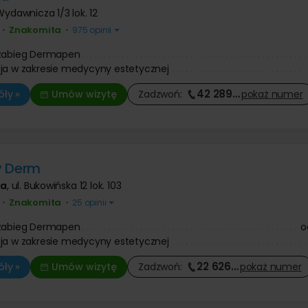
 Wydawnicza 1/3 lok. 12
Znakomita
•
•
975 opinii
 zabieg Dermapen
ja w zakresie medycyny estetycznej
42 289
…
ły »
Umów wizytę
Zadzwoń:
pokaż
numer
y Derm
wa
,
ul. Bukowińska 12 lok. 103
Znakomita
•
•
25 opinii
 zabieg Dermapen
o
ja w zakresie medycyny estetycznej
22 626
…
ły »
Umów wizytę
Zadzwoń:
pokaż
numer