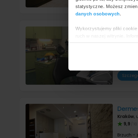
statystyczne. Możesz zmieni
danych osobowych
.
Wykorzystujemy pliki cookie 
Medycy
ruch w naszej witrynie. Inf
Trzciank
reklamowym i analitycznym. 
9,2
/ 10
uzyskanymi podczas korzysta
Brzuch -
Konsultac
Szczegó
Dermes
Kraków
,
9,9
/ 10
Brzuch -