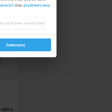
atności
oraz
przetwarzania
ołecznościowe i analizować
artnerom społecznościowym,
anymi od Ciebie lub
Zaakceptuj
zadzwoń
200 zł
d
1400 zł