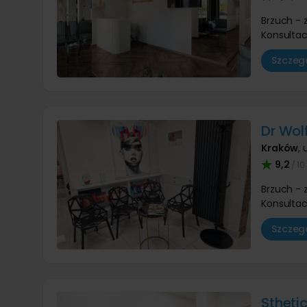
Brzuch -
Konsultac
Szczegó
Dr Wolf
Kraków
,
9,2
/ 10
Brzuch -
Konsultac
Szczegó
Stheti