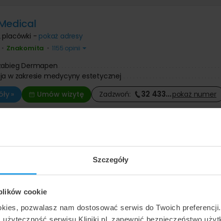
Medical
 placówki -
pokaż adresy
Znakomita
•
•
1155 opinii
 zabieg Dermapen
ja w zakresie medycyny estetycznej
32 433
…
ły »
Umów wizytę
Zadzwoń:
pokaż
numer
ica Medycyna + Piękno
ul. Kazimierza Wielkiego 47
Szczegóły
Znakomita
•
•
727 opinii
 zabieg Dermapen
 plików cookie
ja w zakresie medycyny estetycznej
o
okies, pozwalasz nam dostosować serwis do Twoich preferencji
12 202
…
ły »
Umów wizytę
Zadzwoń:
pokaż
numer
ć użyteczność serwisu Kliniki.pl, zapewnić bezpieczeństwo uży