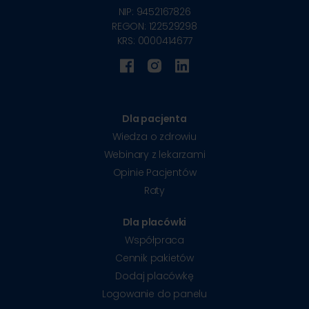
NIP: 9452167826
REGON: 122529298
KRS: 0000414677
Dla pacjenta
Wiedza o zdrowiu
Webinary z lekarzami
Opinie Pacjentów
Raty
Dla placówki
Współpraca
Cennik pakietów
Dodaj placówkę
Logowanie do panelu