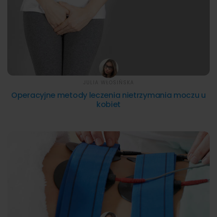
JULIA WŁOSIŃSKA
Operacyjne metody leczenia nietrzymania moczu u
kobiet