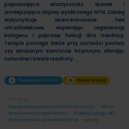
poprawiająca elastyczność tkanek i
zmniejszająca objawy wysiłkowego NTM. Zabieg
wykorzystuje skoncentrowane fale
ultradźwiękowe, wspierając regenerację
kolagenu i poprawę funkcji dna miednicy.
Terapia pomaga także przy suchości pochwy
czy obniżonym komforcie intymnym, oferując
naturalne i trwałe rezultaty.
Posłuchaj
Streść artykuł
(06:52 min)
00:00
06:52
SPIS TREŚCI
STRESZCZENIE ARTYKUŁU:
Najczęstsze przyczyny nietrzymania moczu
HIFU w
leczeniu nietrzymania moczu
Przebieg zabiegu HIFU
Bezpieczeństwo i przeciwwskazania
więcej...