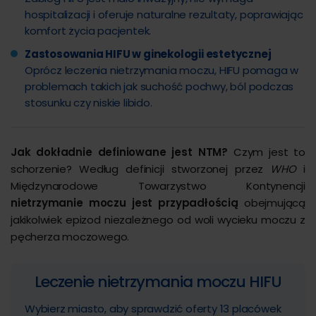
hospitalizacji i oferuje naturalne rezultaty, poprawiając
komfort życia pacjentek.
Zastosowania HIFU w ginekologii estetycznej
Oprócz leczenia nietrzymania moczu, HIFU pomaga w
problemach takich jak suchość pochwy, ból podczas
stosunku czy niskie libido.
Jak dokładnie definiowane jest NTM?
Czym jest to
schorzenie? Według definicji stworzonej przez
WHO
i
Międzynarodowe Towarzystwo Kontynencji
nietrzymanie moczu jest przypadłością
obejmującą
jakikolwiek epizod niezależnego od woli wycieku moczu z
pęcherza moczowego.
Leczenie nietrzymania moczu HIFU
Wybierz miasto, aby sprawdzić oferty 13 placówek