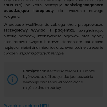
strukturze), po której następuje
neokolagenogeneza
pobudzająca fibroplasty
do tworzenia nowego
kolagenu.
W procesie kwalifikacji do zabiegu lekarz przeprowadza
szczegółowy wywiad z pacjentką
, uwzględniając
historię porodów, intensywność objawów oraz ogólny
stan zdrowia. Często istotnym elementem jest ocena
napięcia mięśni dna miednicy oraz ewentualne zalecenie
ćwiczeń
wspomagających terapię
.
Pamiętaj:
Skuteczność terapii HIFU może
być wyższa, jeśli pacjentka jednocześnie
wykonuje ćwiczenia wzmacniające
mięśnie dna miednicy.
Przebieg zabiegu HIFU