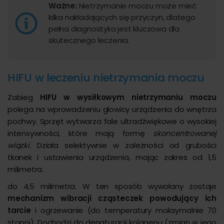
Ważne:
Nietrzymanie moczu może mieć
kilka nakładających się przyczyn, dlatego
pełna diagnostyka jest kluczowa dla
skutecznego leczenia.
HIFU w leczeniu nietrzymania moczu
Zabieg
HIFU w wysiłkowym nietrzymaniu moczu
polega na wprowadzeniu głowicy urządzenia do wnętrza
pochwy. Sprzęt wytwarza fale ultradźwiękowe o wysokiej
intensywności, które mają formę
skoncentrowanej
wiązki
. Działa selektywnie w zależności od grubości
tkanek i ustawienia urządzenia, mając zakres od 1,5
milimetra.
do 4,5 milimetra. W ten sposób wywołany zostaje
mechanizm wibracji cząsteczek powodujący ich
tarcie
i ogrzewanie (do temperatury maksymalnie 70
stopni). Dochodzi do denaturacji kolagenu (zmian w jego