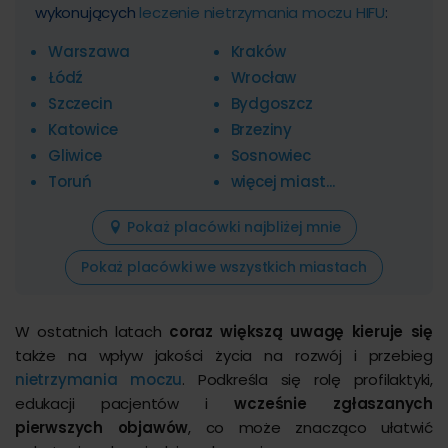
wykonujących
leczenie nietrzymania moczu HIFU
:
Warszawa
Kraków
Łódź
Wrocław
Szczecin
Bydgoszcz
Katowice
Brzeziny
Gliwice
Sosnowiec
Toruń
więcej miast...
Pokaż placówki najbliżej mnie
Pokaż placówki we wszystkich miastach
W ostatnich latach
coraz większą uwagę kieruje się
także na wpływ jakości życia na rozwój i przebieg
nietrzymania moczu
. Podkreśla się rolę profilaktyki,
edukacji pacjentów i
wcześnie zgłaszanych
pierwszych objawów
, co może znacząco ułatwić