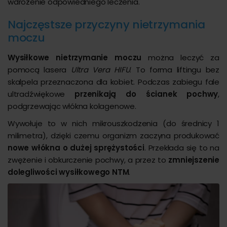
wdrożenie odpowiedniego leczenia.
Najczęstsze przyczyny nietrzymania
moczu
Wysiłkowe nietrzymanie moczu
można leczyć za
pomocą lasera
Ultra Vera HIFU
. To forma liftingu bez
skalpela przeznaczona dla kobiet. Podczas zabiegu fale
ultradźwiękowe
przenikają do ścianek pochwy
,
podgrzewając włókna kolagenowe.
Wywołuje to w nich mikrouszkodzenia (do średnicy 1
milimetra), dzięki czemu organizm zaczyna produkować
nowe włókna o dużej sprężystości
. Przekłada się to na
zwężenie i obkurczenie pochwy, a przez to
zmniejszenie
dolegliwości wysiłkowego NTM
.