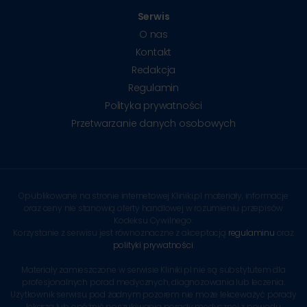
Serwis
O nas
Kontakt
Redakcja
Regulamin
Polityka prywatności
Przetwarzanie danych osobowych
Opublikowane na stronie internetowej Kliniki.pl materiały, informacje
oraz ceny nie stanowią oferty handlowej w rozumieniu przepisów
Kodeksu Cywilnego.
Korzystanie z serwisu jest równoznaczne z akceptacją
regulaminu
oraz
polityki prywatności
.
Materiały zamieszczone w serwisie Kliniki.pl nie są substytutem dla
profesjonalnych porad medycznych, diagnozowania lub leczenia.
Użytkownik serwisu pod żadnym pozorem nie może lekceważyć porady
lekarza lub opóźnić poszukiwania porady medycznej z powodu