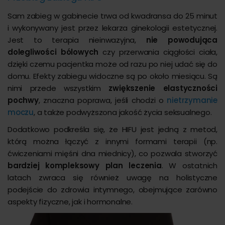
Sam zabieg w gabinecie trwa od kwadransa do 25 minut
i wykonywany jest przez lekarza ginekologii estetycznej.
Jest to terapia nieinwazyjna,
nie powodująca
dolegliwości bólowych
czy przerwania ciągłości ciała,
dzięki czemu pacjentka może od razu po niej udać się do
domu. Efekty zabiegu widoczne są po około miesiącu. Są
nimi przede wszystkim
zwiększenie elastyczności
pochwy
, znaczna poprawa, jeśli chodzi o
nietrzymanie
moczu
, a także podwyższona jakość życia seksualnego.
Dodatkowo podkreśla się, że HIFU jest jedną z metod,
którą można łączyć z innymi formami terapii (np.
ćwiczeniami mięśni dna miednicy), co pozwala stworzyć
bardziej kompleksowy plan leczenia
. W ostatnich
latach zwraca się również uwagę na holistyczne
podejście do zdrowia intymnego, obejmujące zarówno
aspekty fizyczne, jak i hormonalne.