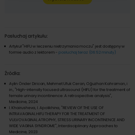
Posłuchaj artykułu:
Artykuł "HIFU w leczeniu nietrzymania moczu" jest dostępny w
formie audio z lektorem -
posłuchaj teraz (06:52 minuty)
Źródła:
Aylin Önder Dirican, Mehmet Ufuk Ceran, Oğuzhan Kahraman, i
in., "High-intensity focused ultrasound (HIFU) for the treatment of
female urinary incontinence: A retrospective analysis",
Medicine, 2024
I. Khairusheva, I. Apolikhina, "REVIEW OF THE USE OF
INTRAVAGINAL HIFU THERAPY FOR THE TREATMENT OF
VULVOVAGINAL ATROPHY, STRESS URINARY INCONTINENCE AND
WIDE VAGINA SYNDROME", Interdisciplinary Approaches to
Medicine, 2023