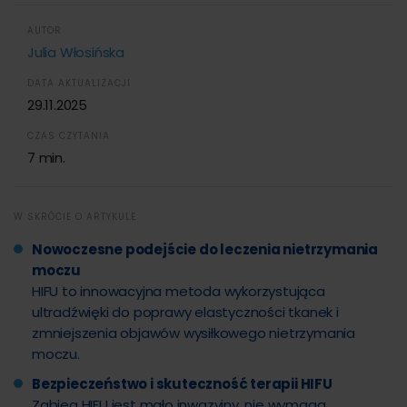
AUTOR
Julia Włosińska
DATA AKTUALIZACJI
29.11.2025
CZAS CZYTANIA
7 min.
W SKRÓCIE O ARTYKULE
Nowoczesne podejście do leczenia nietrzymania
moczu
HIFU to innowacyjna metoda wykorzystująca
ultradźwięki do poprawy elastyczności tkanek i
zmniejszenia objawów wysiłkowego nietrzymania
moczu.
Bezpieczeństwo i skuteczność terapii HIFU
Zabieg HIFU jest mało inwazyjny, nie wymaga