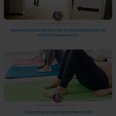
AGNIESZKA KAPKA-PLEWA
Operacja metodą Burcha (kolposuspensja) na
nietrzymanie moczu
AGNIESZKA KAPKA-PLEWA
Ćwiczenia na nietrzymanie moczu