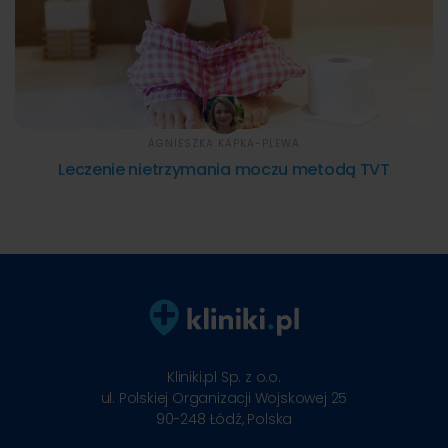
AGNIESZKA KAPKA-PLEWA
Leczenie nietrzymania moczu metodą TVT
Kliniki.pl Sp. z o.o.
ul. Polskiej Organizacji Wojskowej 25
90-248
Łódź, Polska