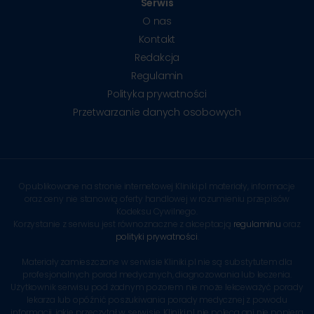
Serwis
O nas
Kontakt
Redakcja
Regulamin
Polityka prywatności
Przetwarzanie danych osobowych
Opublikowane na stronie internetowej Kliniki.pl materiały, informacje
oraz ceny nie stanowią oferty handlowej w rozumieniu przepisów
Kodeksu Cywilnego.
Korzystanie z serwisu jest równoznaczne z akceptacją
regulaminu
oraz
polityki prywatności
.
Materiały zamieszczone w serwisie Kliniki.pl nie są substytutem dla
profesjonalnych porad medycznych, diagnozowania lub leczenia.
Użytkownik serwisu pod żadnym pozorem nie może lekceważyć porady
lekarza lub opóźnić poszukiwania porady medycznej z powodu
informacji, jakie przeczytał w serwisie. Kliniki.pl nie poleca ani nie popiera