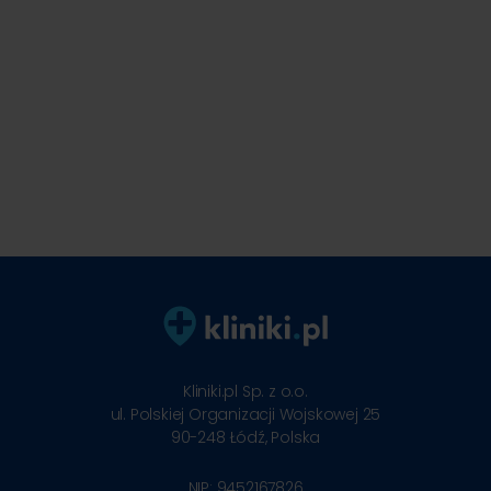
Kliniki.pl Sp. z o.o.
ul. Polskiej Organizacji Wojskowej 25
90-248
Łódź, Polska
NIP: 9452167826