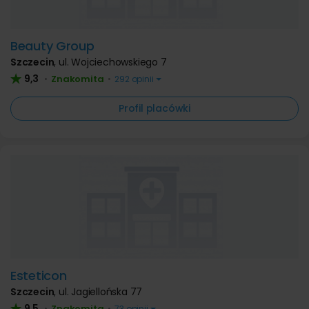
Beauty Group
Szczecin
,
ul. Wojciechowskiego 7
9,3
Znakomita
•
•
292 opinii
Profil placówki
Esteticon
Szczecin
,
ul. Jagiellońska 77
9,5
Znakomita
•
•
73 opinii