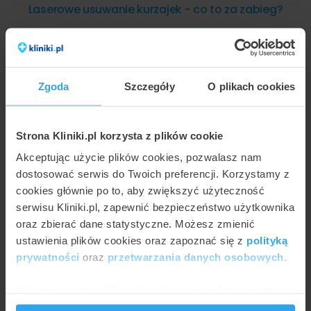
Laserowe usuwanie kurzajek - co to za zabieg?
Zgoda
Szczegóły
O plikach cookies
Strona Kliniki.pl korzysta z plików cookie
Akceptując użycie plików cookies, pozwalasz nam
dostosować serwis do Twoich preferencji. Korzystamy z
cookies głównie po to, aby zwiększyć użyteczność
serwisu Kliniki.pl, zapewnić bezpieczeństwo użytkownika
MARCIN NOWAKOWSKI
Laserowy endolifting Fotona 4D
oraz zbierać dane statystyczne. Możesz zmienić
ustawienia plików cookies oraz zapoznać się z
polityką
prywatności
oraz
przetwarzania danych osobowych
.
Wykorzystujemy pliki cookie do spersonalizowania treści
i reklam, aby oferować funkcje społecznościowe i