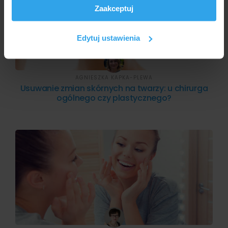
Zaakceptuj
analizować ruch w naszej witrynie. Informacje o tym, jak
korzystasz z naszej witryny, udostępniamy partnerom
społecznościowym, reklamowym i analitycznym.
Edytuj ustawienia
Partnerzy mogą połączyć te informacje z innymi danymi
otrzymanymi od Ciebie lub uzyskanymi podczas
korzystania z ich usług.
AGNIESZKA KAPKA-PLEWA
Usuwanie zmian skórnych na twarzy: u chirurga
ogólnego czy plastycznego?