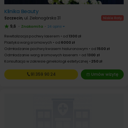
Klinika Beauty
Szczecin
,
ul. Zielonogórska 31
9,6
Znakomita
•
•
24 opinii
Rewitalizacja pochwy laserem
od
1300 zł
Plastyka warg sromowych
od
6000 zł
Odmładzanie pochwy kwasem hialuronowym
od
1500 zł
Odmładzanie warg sromowych laserem
od
1300 zł
Konsultacja w zakresie ginekologii estetycznej
250 zł
91 359
90 24
Umów wizytę