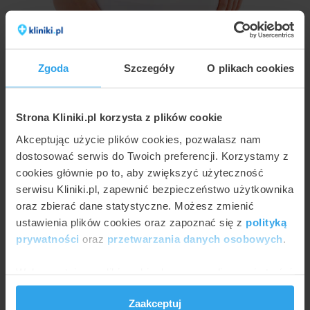
Zgoda
Szczegóły
O plikach cookies
JULIA WŁOSIŃSKA
Wybielanie miejsc intymnych - krem lub laser
Strona Kliniki.pl korzysta z plików cookie
Akceptując użycie plików cookies, pozwalasz nam
dostosować serwis do Twoich preferencji. Korzystamy z
cookies głównie po to, aby zwiększyć użyteczność
serwisu Kliniki.pl, zapewnić bezpieczeństwo użytkownika
oraz zbierać dane statystyczne. Możesz zmienić
ustawienia plików cookies oraz zapoznać się z
polityką
prywatności
oraz
przetwarzania danych osobowych
.
Wykorzystujemy pliki cookie do spersonalizowania treści
AGNIESZKA KAPKA-PLEWA
i reklam, aby oferować funkcje społecznościowe i
Kiedy wykonuje się zabieg laserowego
Zaakceptuj
analizować ruch w naszej witrynie. Informacje o tym, jak