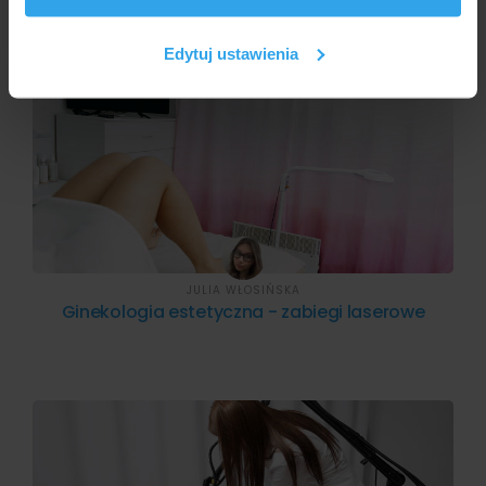
odmładzania pochwy?
korzystasz z naszej witryny, udostępniamy partnerom
społecznościowym, reklamowym i analitycznym.
Edytuj ustawienia
Partnerzy mogą połączyć te informacje z innymi danymi
otrzymanymi od Ciebie lub uzyskanymi podczas
korzystania z ich usług.
JULIA WŁOSIŃSKA
Ginekologia estetyczna - zabiegi laserowe