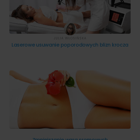
JULIA WŁOSIŃSKA
Laserowe usuwanie poporodowych blizn krocza
Zmniejszanie warg sromowych