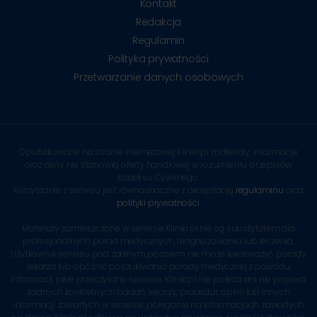
Kontakt
Redakcja
Regulamin
Polityka prywatności
Przetwarzanie danych osobowych
Opublikowane na stronie internetowej Kliniki.pl materiały, informacje
oraz ceny nie stanowią oferty handlowej w rozumieniu przepisów
Kodeksu Cywilnego.
Korzystanie z serwisu jest równoznaczne z akceptacją
regulaminu
oraz
polityki prywatności
.
Materiały zamieszczone w serwisie Kliniki.pl nie są substytutem dla
profesjonalnych porad medycznych, diagnozowania lub leczenia.
Użytkownik serwisu pod żadnym pozorem nie może lekceważyć porady
lekarza lub opóźnić poszukiwania porady medycznej z powodu
informacji, jakie przeczytał w serwisie. Kliniki.pl nie poleca ani nie popiera
żadnych konkretnych badań, lekarzy, procedur, opinii lub innych
informacji zawartych w serwisie, poleganie na informacjach zawartych