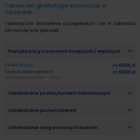
Tabela cen ginekologia estetyczna w
Szczecinie
Tabelaryczne zestawienie szczegółowych cen w zależności
od metody oraz placówki:
Plastyka warg sromowych mniejszych / większych
Klinika Beauty
od
6000 zł
Szczecin, Zielonogórska 31
do
6000 zł
konsultacja z lekarzem - 300 zł
Odmładzanie pochwy kwasem hialuronowym
Odmładzanie pochwy laserem
Odmładzanie warg sromowych laserem