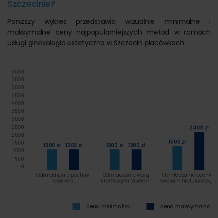
Szczecinie?
Poniższy wykres przedstawia wizualnie minimalne i
maksymalne ceny najpopularniejszych metod w ramach
usługi ginekologia estetyczna w Szczecin placówkach:
6000
5500
5000
4500
4000
3500
3000
2500
2400 zł
2000
1500 zł
1500
1300 zł
1300 zł
1300 zł
1300 zł
1000
500
0
Odmładzanie pochwy
Odmładzanie warg
Odmładzanie pochwy
laserem
sromowych laserem
kwasem hialuronowym
cena minimalna
cena maksymalna