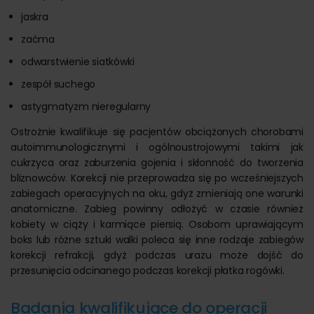
jaskra
zaćma
odwarstwienie siatkówki
zespół suchego
astygmatyzm nieregularny
Ostrożnie kwalifikuje się pacjentów obciążonych chorobami
autoimmunologicznymi i ogólnoustrojowymi takimi jak
cukrzyca oraz zaburzenia gojenia i skłonność do tworzenia
bliznowców. Korekcji nie przeprowadza się po wcześniejszych
zabiegach operacyjnych na oku, gdyż zmieniają one warunki
anatomiczne. Zabieg powinny odłożyć w czasie również
kobiety w ciąży i karmiące piersią. Osobom uprawiającym
boks lub różne sztuki walki poleca się inne rodzaje zabiegów
korekcji refrakcji, gdyż podczas urazu może dojść do
przesunięcia odcinanego podczas korekcji płatka rogówki.
Badania kwalifikujące do operacji