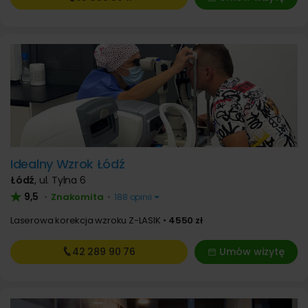
Idealny Wzrok Łódź
Łódź
,
ul. Tylna 6
9,5
Znakomita
•
•
188 opinii
Laserowa korekcja wzroku Z-LASIK
4550 zł
42 289
90 76
Umów wizytę