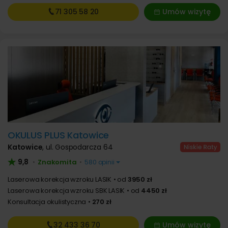
71 305
58 20
Umów wizytę
OKULUS PLUS Katowice
Katowice
,
ul. Gospodarcza 64
9,8
Znakomita
•
•
580 opinii
Laserowa korekcja wzroku LASIK
od
3950 zł
Laserowa korekcja wzroku SBK LASIK
od
4450 zł
Konsultacja okulistyczna
270 zł
32 433
36 70
Umów wizytę