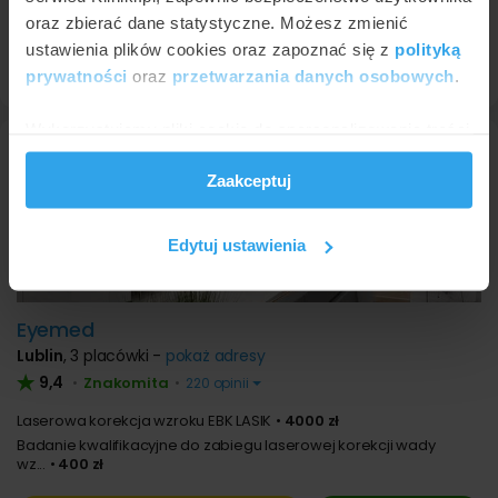
Laserowa korekcja wzroku Z-LASIK
4550 zł
oraz zbierać dane statystyczne. Możesz zmienić
ustawienia plików cookies oraz zapoznać się z
polityką
22 626
53 30
Umów wizytę
prywatności
oraz
przetwarzania danych osobowych
.
Wykorzystujemy pliki cookie do spersonalizowania treści
i reklam, aby oferować funkcje społecznościowe i
Zaakceptuj
analizować ruch w naszej witrynie. Informacje o tym, jak
korzystasz z naszej witryny, udostępniamy partnerom
społecznościowym, reklamowym i analitycznym.
Edytuj ustawienia
Partnerzy mogą połączyć te informacje z innymi danymi
otrzymanymi od Ciebie lub uzyskanymi podczas
korzystania z ich usług.
Eyemed
Lublin
,
3 placówki -
pokaż adresy
9,4
Znakomita
•
•
220 opinii
Laserowa korekcja wzroku EBK LASIK
4000 zł
Badanie kwalifikacyjne do zabiegu laserowej korekcji wady
wz...
400 zł