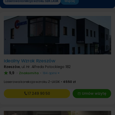
Laserowa korekcja wzroku SBK LASIK
Więcej
Idealny Wzrok Rzeszów
Rzeszów
,
ul. Hr. Alfreda Potockiego 182
9,9
Znakomita
•
•
184 opinii
Laserowa korekcja wzroku Z-LASIK
4550 zł
17 249
90 50
Umów wizytę