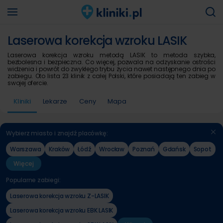
Laserowa korekcja wzroku LASIK
Laserowa korekcja wzroku metodą LASIK to metoda szybka,
bezbolesna i bezpieczna. Co więcej, pozwala na odzyskanie ostrości
widzenia i powrót do zwykłego trybu życia nawet następnego dnia po
zabiegu. Oto lista 23 klinik z całej Polski, które posiadają ten zabieg w
swojej ofercie.
Kliniki
Lekarze
Ceny
Mapa
Wybierz miasto i znajdź placówkę:
Warszawa
Kraków
Łódź
Wrocław
Poznań
Gdańsk
Sopot
Więcej
Popularne zabiegi:
Laserowa korekcja wzroku Z-LASIK
Laserowa korekcja wzroku EBK LASIK