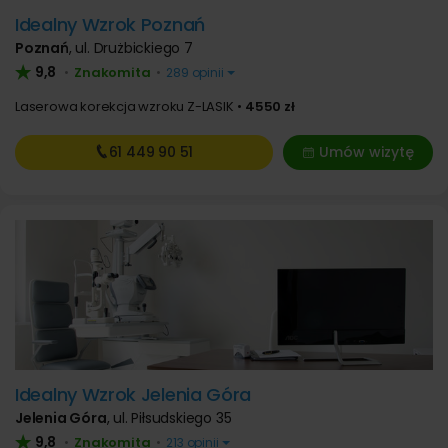
Idealny Wzrok Poznań
Poznań
,
ul. Drużbickiego 7
9,8
Znakomita
•
•
289 opinii
Laserowa korekcja wzroku Z-LASIK
4550 zł
61 449
90 51
Umów wizytę
Idealny Wzrok Jelenia Góra
Jelenia Góra
,
ul. Piłsudskiego 35
9,8
Znakomita
•
•
213 opinii