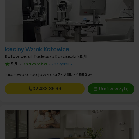
Idealny Wzrok Katowice
Katowice
,
ul. Tadeusza Kościuszki 215/B
9,9
Znakomita
•
•
207 opinii
Laserowa korekcja wzroku Z-LASIK
4550 zł
32 433
36 69
Umów wizytę