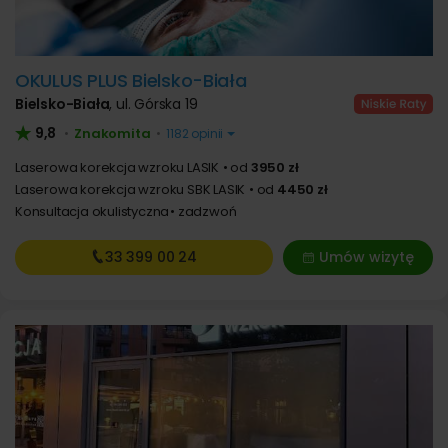
OKULUS PLUS Bielsko-Biała
Bielsko-Biała
,
ul. Górska 19
9,8
Znakomita
•
•
1182 opinii
Laserowa korekcja wzroku LASIK
od
3950 zł
Laserowa korekcja wzroku SBK LASIK
od
4450 zł
Konsultacja okulistyczna
zadzwoń
33 399
00 24
Umów wizytę