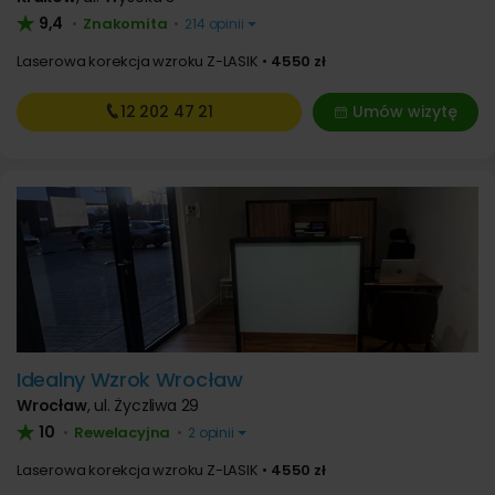
9,4
Znakomita
•
•
214 opinii
Laserowa korekcja wzroku Z-LASIK
4550 zł
12 202
47 21
Umów wizytę
Idealny Wzrok Wrocław
Wrocław
,
ul. Życzliwa 29
10
Rewelacyjna
•
•
2 opinii
Laserowa korekcja wzroku Z-LASIK
4550 zł