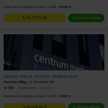
Laserowa korekcja wzroku Z-LASIK
4550 zł
75 717
70 26
Umów wizytę
Idealny Wzrok Gorzów Wielkopolski
Gorzów Wlkp.
,
ul. Żerańska 14B
9,9
Znakomita
•
•
232 opinii
Laserowa korekcja wzroku Z-LASIK
4550 zł
95 308
80 11
Umów wizytę