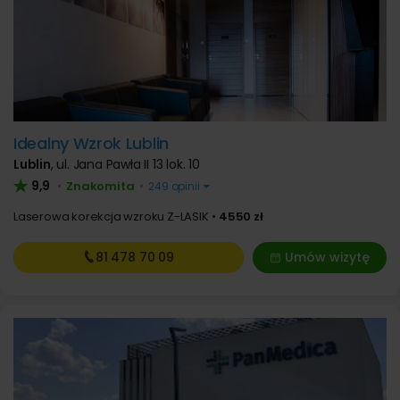
Idealny Wzrok Lublin
Lublin
,
ul. Jana Pawła II 13 lok. 10
9,9
Znakomita
•
•
249 opinii
Laserowa korekcja wzroku Z-LASIK
4550 zł
81 478
70 09
Umów wizytę