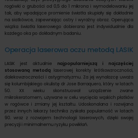
rogówki o grubości od 0,5 do 1 mikrona i wymodelowaniu jej
tak, aby wpadające promienie światła skupiały się dokładnie
na siatkówce, zapewniając ostry i wyraźny obraz. Operująca
wiązka światła laserowego dobierana jest indywidualnie dla
każdego oka po dokładnym badaniu.
Operacja laserowa oczu metodą LASIK
LASIK jest aktualnie
najpopularniejszą i najczęściej
stosowaną metodą
laserowej korekty krótkowzroczności,
dalekowzroczności i astygmatyzmu. Za jej wynalazcę uważa
się kolumbijskiego okulistę dr Jose Barraquero, który w latach
50. XX wieku skonstruował urządzenie zwane
mikrokeratomem, używane w celu wycięcia wąskich płatków
w rogówce i zmiany jej kształtu. Udoskonalana i rozwijana
przez innych lekarzy technika zyskała popularność w latach
90. wraz z rozwojem technologii laserowych, dzięki swojej
precyzji i minimalnemu ryzyku powikłań.