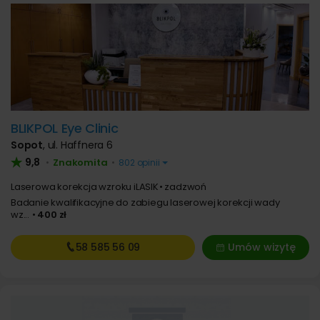
BLIKPOL Eye Clinic
Sopot
,
ul. Haffnera 6
9,8
Znakomita
•
•
802 opinii
Laserowa korekcja wzroku iLASIK
zadzwoń
Badanie kwalifikacyjne do zabiegu laserowej korekcji wady
wz...
400 zł
58 585
56 09
Umów wizytę