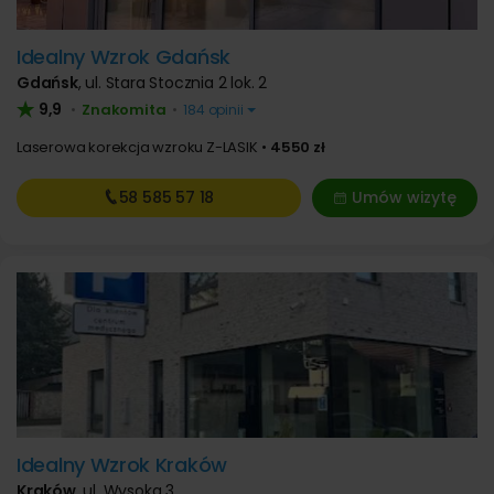
Idealny Wzrok Gdańsk
Gdańsk
,
ul. Stara Stocznia 2 lok. 2
9,9
Znakomita
•
•
184 opinii
Laserowa korekcja wzroku Z-LASIK
4550 zł
58 585
57 18
Umów wizytę
Idealny Wzrok Kraków
Kraków
,
ul. Wysoka 3