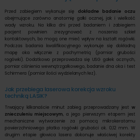
Przed zabiegiem wykonuje się
dokładne badanie oczu
obejmujące zarówno anatomię gałki ocznej, jak i wielkość
wady wzroku. Na kilka dni przed badaniem i zabiegiem
pacjent powinien zrezygnować z noszenia szkieł
kontaktowych, bo mogą one mieć wpływ na kształt rogówki.
Podczas badania kwalifikacyjnego wykonuje się dokładną
mapę oka włącznie z pachymetrią (pomiar grubości
rogówki). Dodatkowo przeprowadza się USG gałek ocznych,
pomiar ciśnienia wewnątrzgałkowego, badanie dna oka i test
Schirmera (pomiar ilości wydzielanych łez).
Jak przebiega laserowa korekcja wzroku
techniką LASIK?
Trwający kilkanaście minut zabieg przeprowadzany jest
w
znieczuleniu miejscowym
, a jego pierwszym etapem jest
mechaniczne wytworzenie za pomocą mikrokeratomu
powierzchniowego płatka rogówki grubości ok. 0,12 mm. W
drugim etapie głowica lasera dokonuje właściwej korekty