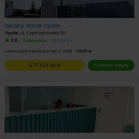
Idealny Wzrok Opole
Opole
,
ul. Częstochowska 50
9,8
Znakomita
•
•
283 opinii
Laserowa korekcja wzroku Z-LASIK
4550 zł
77 424
40 18
Umów wizytę