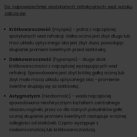
Do najpowszechniej spotykanych refrakcyjnych wad wzroku
zalicza się:
Krótkowzroczność
(myopia) - jedna z najczęściej
spotykanych wad refrakcji. Gałka oczna jest zbyt długa lub
moc układu optycznego oka jest zbyt duża, powodując
skupianie promieni świetlnych przed siatkówką.
Dalekowzroczność
(hyperopia) - druga obok
krótkowzroczności z najczęściej występujących wad
refrakcji. Spowodowana jest zbyt krótką gałką oczną lub
zbyt mała mocą układu optycznego oka - promienie
świetlne skupiają się za siatkówką.
Astygmatyzm
(niezborność) - wada najczęściej
spowodowana niesferycznym kształtem centralnego
obszaru rogówki, przez co dla różnych południków gałki
ocznej skupienie promieni świetlnych następuje w różnej
odległości od siatkówki. Często występuje z
nadwzrocznością lub krótkowzrocznością.