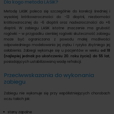
Dla kogo metoda LASIK?
Metodę LASIK poleca się szczególnie do korekcji średniej i
wysokiej krótkowzroczności do -13 dioptrii, niezborności
krótkowzrocznej do -6 dioptrii oraz nadwzroczności do +6
dioptrii. W zabiegu LASIK istotne znaczenie ma grubość
rogówki – w przypadku cienkiej rogówki skuteczność zabiegu
może być ograniczona z powodu małej możliwości
odpowiedniego modelowania jej zrębu i ryzyka zbytniego jej
osłabienia. Zabiegi wykonuje się u pacjentów w wieku
od 18
(najlepiej jednak po ukończeniu 20. roku życia) do 55 lat
,
posiadających ustabilizowaną wadę refrakcji.
Przeciwwskazania do wykonania
zabiegu
Zabiegu nie wykonuje się przy współistniejących chorobach
oczu takich jak:
stany zapalne