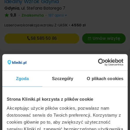
Idealny Wzrok Gdynia
Gdynia
,
ul. Stefana Batorego 7
9,8
Znakomita
•
•
187 opinii
Laserowa korekcja wzroku Z-LASIK
4550 zł
58 585
50 86
Umów wizytę
Zgoda
Szczegóły
O plikach cookies
Strona Kliniki.pl korzysta z plików cookie
Idealny Wzrok Warszawa
Akceptując użycie plików cookies, pozwalasz nam
dostosować serwis do Twoich preferencji. Korzystamy z
Warszawa
,
ul. Rondo ONZ 1
cookies głównie po to, aby zwiększyć użyteczność
7,9
Dobra
•
•
237 opinii
serwisu Kliniki.pl, zapewnić bezpieczeństwo użytkownika