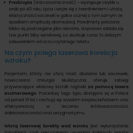
Prezbiopia
(starczowzroczność) - występuje zwykle u
osób po 40 roku życia i wiąże się z twardnieniem i utratą
elastyczności soczewki w gałce ocznej a tym samym ze
spadkiem amplitudy akomodacji. Przedmioty położone
blisko są postrzegane jako nieostre, stopniowo oddala się
tzw. punkt bliży wzrokowej, co skutkuje coraz to dalszym
odsuwaniem od oczu czytanego tekstu.
Na czym polega laserowa korekcja
wzroku?
Pacjentom, którzy nie chcą nosić okularów lub soczewek,
nowoczesna chirurgia okulistyczna oferuje zabiegi
przywracające właściwy kształt rogówki
za pomocą lasera
excimerowego
. Procedury tego typu dostępne są w Polsce
od ponad 10 lat i cechują się wysokim bezpieczeństwem oraz
efektywnością w leczeniu krótkowzroczności,
dalekowzroczności oraz astygmatyzmu.
Istotą laserowej korekty wad wzroku
jest wykorzystanie
fotoablacji, czyli precyzyjnego usuwania kolejnych warstw