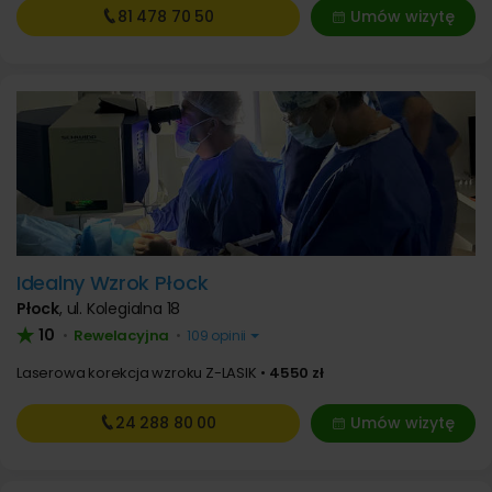
81 478
70 50
Umów wizytę
Idealny Wzrok Płock
Płock
,
ul. Kolegialna 18
10
Rewelacyjna
•
•
109 opinii
Laserowa korekcja wzroku Z-LASIK
4550 zł
24 288
80 00
Umów wizytę