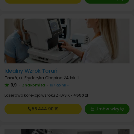
Idealny Wzrok Toruń
Toruń
,
ul. Fryderyka Chopina 24 lok. 1
9,9
Znakomita
•
•
197 opinii
Laserowa korekcja wzroku Z-LASIK
4550 zł
56 444
90 19
Umów wizytę