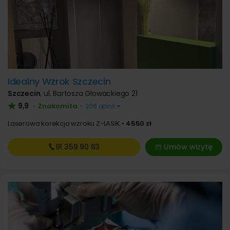
Idealny Wzrok Szczecin
Szczecin
,
ul. Bartosza Głowackiego 21
9,9
Znakomita
•
•
206 opinii
Laserowa korekcja wzroku Z-LASIK
4550 zł
91 359
90 63
Umów wizytę