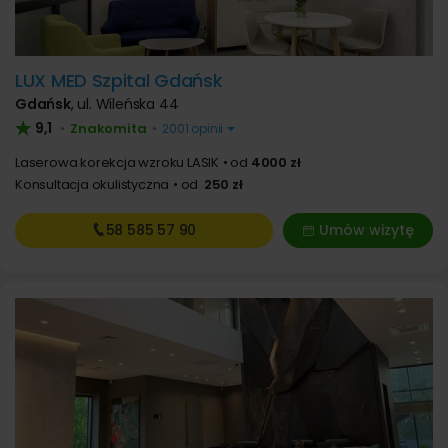
LUX MED Szpital Gdańsk
Gdańsk
,
ul. Wileńska 44
9,1
Znakomita
•
•
2001 opinii
Laserowa korekcja wzroku LASIK
od
4000 zł
Konsultacja okulistyczna
od
250 zł
58 585
57 90
Umów wizytę