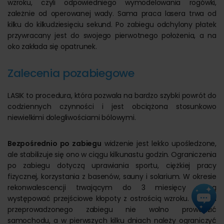
wzroku, czyli odpowiedniego wymodelowania rogówki,
zależnie od operowanej wady. Sama praca lasera trwa od
kilku do kilkudziesięciu sekund. Po zabiegu odchylony płatek
przywracany jest do swojego pierwotnego położenia, a na
oko zakłada się opatrunek.
Zalecenia pozabiegowe
LASIK to procedura, która pozwala na bardzo szybki powrót do
codziennych czynności i jest obciążona stosunkowo
niewielkimi dolegliwościami bólowymi.
Bezpośrednio po zabiegu
widzenie jest lekko upośledzone,
ale stabilizuje się ono w ciągu kilkunastu godzin. Ograniczenia
po zabiegu dotyczą uprawiania sportu, ciężkiej pracy
fizycznej, korzystania z basenów, sauny i solarium. W okresie
rekonwalescencji trwającym do 3 miesięcy mogą
występować przejściowe kłopoty z ostrością wzroku. W dniu
przeprowadzonego zabiegu nie wolno prowadzić
samochodu, a w pierwszych kilku dniach należy ograniczyć