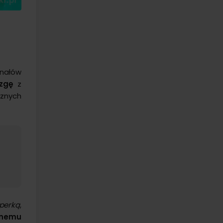
anałów
zgę
z
cznych
perką
,
wnemu