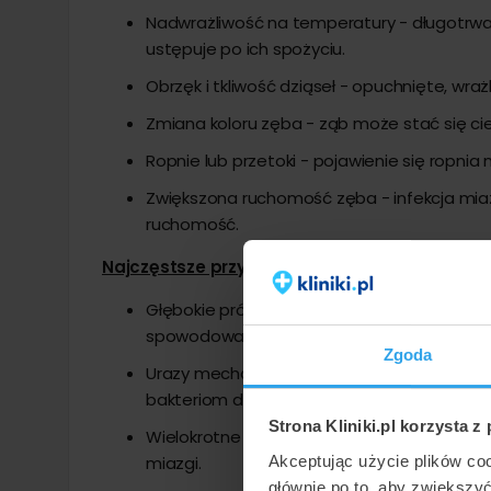
Nadwrażliwość na temperatury - długotrwała
ustępuje po ich spożyciu.
Obrzęk i tkliwość dziąseł - opuchnięte, wr
Zmiana koloru zęba - ząb może stać się ci
Ropnie lub przetoki - pojawienie się ropnia 
Zwiększona ruchomość zęba - infekcja miaz
ruchomość.
Najczęstsze przyczyny uszkodzeń miazgi zęb
Głębokie próchnice - bakterie przenikają
spowodować jej zakażenie.
Zgoda
Urazy mechaniczne - uderzenia lub upadki
bakteriom dostęp do miazgi.
Strona Kliniki.pl korzysta z
Wielokrotne zabiegi stomatologiczne - c
Akceptując użycie plików co
miazgi.
głównie po to, aby zwiększy