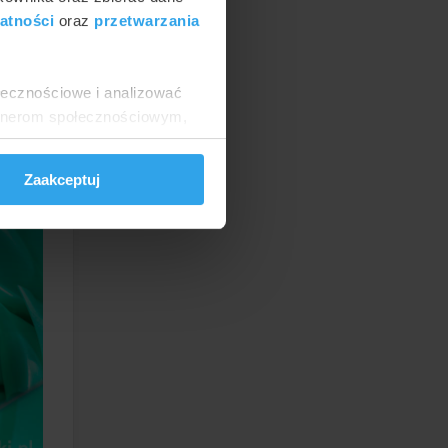
atności
oraz
przetwarzania
ołecznościowe i analizować
artnerom społecznościowym,
szenia
anymi od Ciebie lub
Zaakceptuj