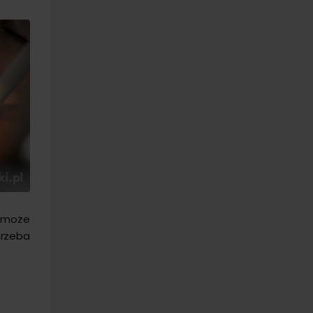
z może
trzeba