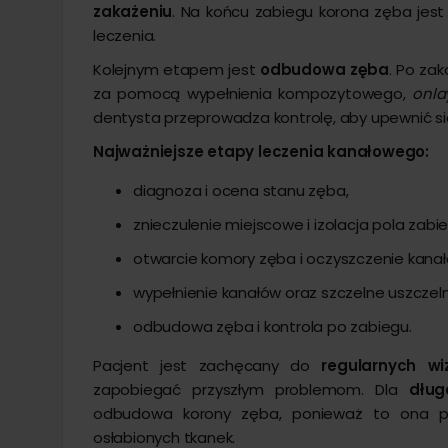
zakażeniu
. Na końcu zabiegu korona zęba jest
leczenia.
Kolejnym etapem jest
odbudowa zęba
. Po za
za pomocą wypełnienia kompozytowego,
onla
dentysta przeprowadza kontrolę, aby upewnić si
Najważniejsze etapy leczenia kanałowego:
diagnoza i ocena stanu zęba,
znieczulenie miejscowe i izolacja pola zab
otwarcie komory zęba i oczyszczenie kanał
wypełnienie kanałów oraz szczelne uszczeln
odbudowa zęba i kontrola po zabiegu.
Pacjent jest zachęcany do
regularnych wi
zapobiegać przyszłym problemom. Dla
dług
odbudowa korony zęba, ponieważ to ona 
osłabionych tkanek.