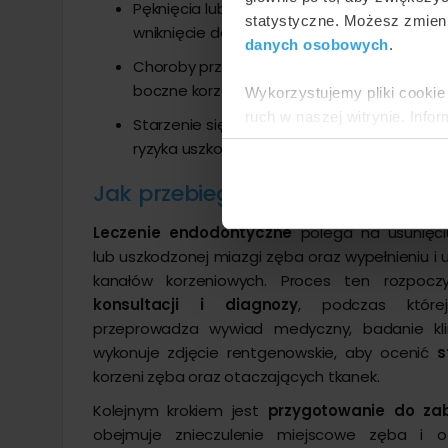
Pęknięcia lub złamania - pęknięcia zęba, 
statystyczne. Możesz zmieni
wniknięcie do miazgi.
danych osobowych
.
Choroby przyzębia - zaawansowane choroby
boczne korzeni zębowych.
Wykorzystujemy pliki cookie 
ruch w naszej witrynie. Inf
Starzenie się zębów - naturalne zużycie zę
reklamowym i analitycznym. 
ryzyka uszkodzeń miazgi.
uzyskanymi podczas korzysta
Jak przebiega leczenie kanałow
Leczenie endodontyczne
polega na usunięci
lub uszkodzonej miazgi zęba oraz wypełnieniu i u
kanałów korzeniowych. Proces ten rozpocz
konsultacji i diagnozy
, podczas które
przeprowadza wywiad medyczny, badanie kli
wykonuje zdjęcie rentgenowskie, aby ocenić
s
korzeni zęba oraz otaczających tkanek.
Kolejnym krokiem jest
przygotowanie do za
obejmuje znieczulenie miejscowe zęba i o