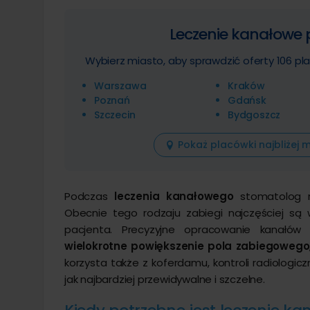
Leczenie kanałowe
Wybierz miasto, aby sprawdzić oferty 106 
Warszawa
Kraków
Poznań
Gdańsk
Szczecin
Bydgoszcz
Pokaż placówki najbliżej 
Podczas
leczenia kanałowego
stomatolog m
Obecnie tego rodzaju zabiegi najczęściej są
pacjenta. Precyzyjne opracowanie kanałów 
wielokrotne powiększenie pola zabiegowego
korzysta także z koferdamu, kontroli radiologic
jak najbardziej przewidywalne i szczelne.