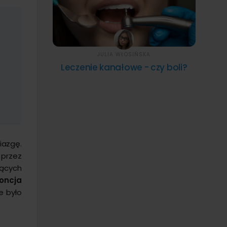
JULIA WŁOSIŃSKA
Leczenie kanałowe - czy boli?
azgę.
 przez
ących
oncja
e było