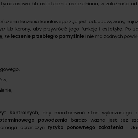
 tymczasowo lub ostatecznie uszczelniana, w zależności od
kończeniu leczenia kanałowego ząb jest odbudowywany, najcz
yu
lub korony, aby przywrócić jego funkcję i estetykę. Po z
ę, że
leczenie przebiegło pomyślnie
i nie ma żadnych powikł
iegowego,
ów,
ienie,
zyt kontrolnych
, aby monitorować stan wyleczonego z
oterminowego powodzenia
bardzo ważna jest też szc
pomaga ograniczyć
ryzyko ponownego zakażenia
i zła