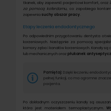
tkanek, aby zapewnić pacjentowi komfort, oraz
za pomocą koferdamu
, co zapobiega kontamin
zapewnia
suchy obszar pracy
.
Etapy leczenia endodontycznego
Po odpowiednim przygotowaniu dentysta otwie
korzeniowych. Następnie za pomocą specjali
komory zęba i kanałów korzeniowych. Kanały są d
lub mechanicznych oraz
płukanek antyseptyc
Pamiętaj:
Dzięki leczeniu endodonty
pełnej funkcji, co ma ogromne znacz
pacjenta.
Po dokładnym oczyszczeniu kanały są osuszan
która jest materiałem termoplastycznym.
Wy