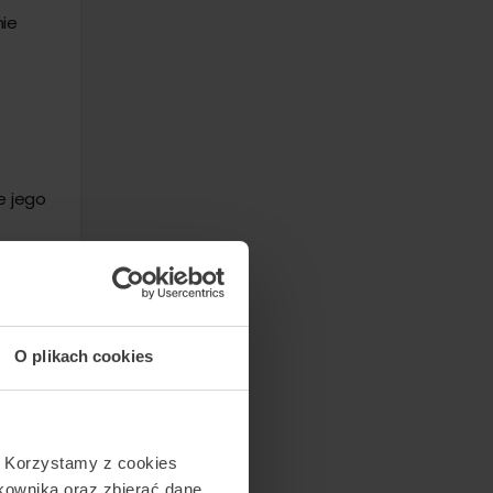
nie
e jego
O plikach cookies
zenia
. Korzystamy z cookies
tkownika oraz zbierać dane