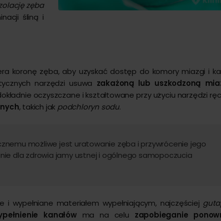
izolację zęba
acji śliną i
ra koronę zęba, aby uzyskać dostęp do komory miazgi i k
stycznych narzędzi usuwa
zakażoną lub uszkodzoną mia
okładnie oczyszczane i kształtowane przy użyciu narzędzi rę
znych
, takich jak
podchloryn sodu
.
cznemu możliwe jest uratowanie zęba i przywrócenie jego
enie dla zdrowia jamy ustnej i ogólnego samopoczucia
e i wypełniane materiałem wypełniającym, najczęściej
guta
pełnienie kanałów
ma na celu
zapobieganie pono