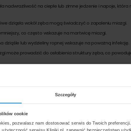
 nadwrażliwość na ciepłe lub zimne jedzenie i napoje, która 
ażliwe dziąsła wokół zęba mogą świadczyć o zapaleniu miazgi.
emniejszy, co często wskazuje na martwicę miazgi.
na dziąśle lub wydzieliny ropnej wskazuje na poważną infekcję.
gi może prowadzić do osłabienia struktury zęba, co powoduj
a
ce przez zaawansowaną próchnicę mogą dotrzeć do miazgi i
Szczegóły
 mogą prowadzić do pęknięć lub złamań zęba, umożliwiając
 plików cookie
zęste zabiegi na tym samym zębie mogą prowadzić do uszkod
okies, pozwalasz nam dostosować serwis do Twoich preferencji
ć użyteczność serwisu Kliniki.pl, zapewnić bezpieczeństwo uży