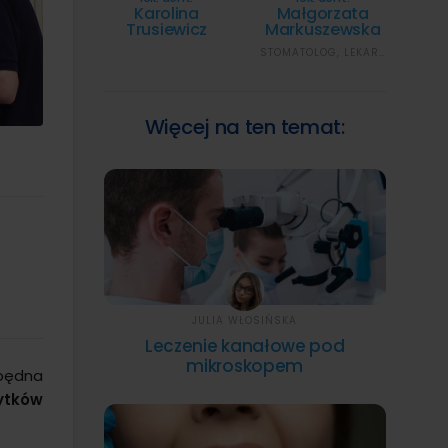
Karolina
Małgorzata
Trusiewicz
Markuszewska
STOMATOLOG, LEKARZ WYKONUJĄCY ZABIEGI MEDYCYNY ESTETYCZNEJ
Więcej na ten temat:
JULIA WŁOSIŃSKA
Leczenie kanałowe pod
mikroskopem
zbędna
ytków