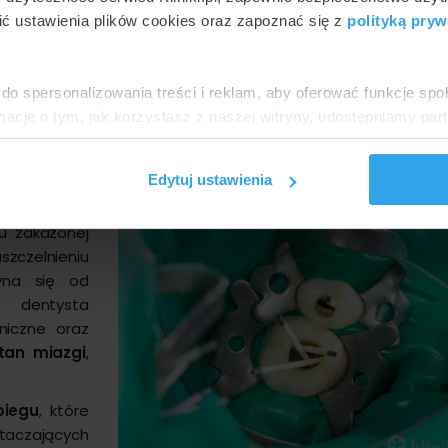
nawet te niewidoczne gołym okiem, mogą umożliwić bakteriom
ć ustawienia plików cookies oraz zapoznać się z
polityką pryw
 dziąseł mogą prowadzić do infekcji miazgi poprzez kanały
do spersonalizowania treści i reklam, aby oferować funkcje sp
ormacje o tym, jak korzystasz z naszej witryny, udostępniamy p
bów wraz z wiekiem może prowadzić do ich osłabienia i zwięk
Partnerzy mogą połączyć te informacje z innymi danymi otrzym
nia z ich usług.
Edytuj ustawienia
e zęba?
u zakażonej
szczelnieniu
yna się od
j dentysta
niczne oraz
tan miazgi
,
biegu
, które
taczających