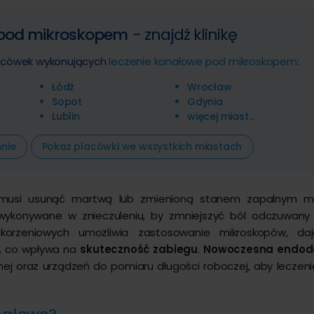
 pod mikroskopem
- znajdź klinikę
placówek wykonujących
leczenie kanałowe pod mikroskopem
:
Łódź
Wrocław
Sopot
Gdynia
Lublin
więcej miast...
mnie
Pokaż placówki we wszystkich miastach
usi usunąć martwą lub zmienioną stanem zapalnym mi
 wykonywane w znieczuleniu, by zmniejszyć ból odczuwany
korzeniowych umożliwia zastosowanie mikroskopów, daj
, co wpływa na
skuteczność zabiegu
.
Nowoczesna endod
znej oraz urządzeń do pomiaru długości roboczej, aby leczeni