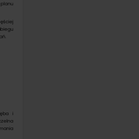
 planu
ęściej
abiegu
ań.
ęba i
zelna
mania