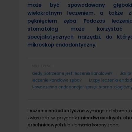
może być spowodowany głęboki
Leczenie otyłości
Operacja
Liposukcja brzucha
Stomatologia
Usuwanie
Leczenie ginekomastii
Usuwanie
Endoskopowe zmniejszenie żołądka
wielokrotnym leczeniem, a także 
Dermat
Overstitch
Powiększanie penisa kwasem
Lipoliza i
pęknięciem zęba. Podczas leczeni
Laparoskopowe leczenie otyłości
Modelowa
Usunięci
stomatolog może korzysta
Resekcja żołądka laparoskopowo
Powiększ
Usunięci
Chirurgiczne leczenie otyłości
Usuwanie
Usunięc
specjalistycznych narzędzi, do który
hialuron
Leczenie otyłości balonem
Usunięci
mikroskop endodontyczny.
SPIS TREŚCI
STRESZCZENIE ARTYKUŁU:
Kiedy potrzebne jest leczenie kanałowe?
Jak p
leczenie kanałowe zęba?
Etapy leczenia endo
Nowoczesna endodoncja i sprzęt stomatologiczn
Leczenie endodontyczne
wymaga od stomato
zwłaszcza w przypadku
nieodwracalnych cho
próchnicowych
lub złamania korony zęba.