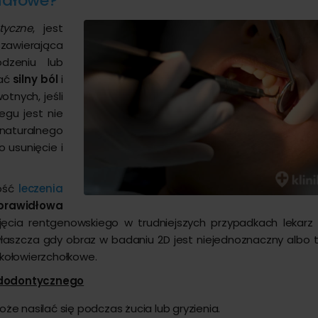
anałowe?
tyczne
, jest
zawierająca
dzeniu lub
wać
silny ból
i
tnych, jeśli
egu jest nie
naturalnego
o usunięcie i
ność
leczenia
prawidłowa
djęcia rentgenowskiego w trudniejszych przypadkach lekar
właszcza gdy obraz w badaniu 2D jest niejednoznaczny albo 
kołowierzchołkowe.
ndodontycznego
może nasilać się podczas żucia lub gryzienia.