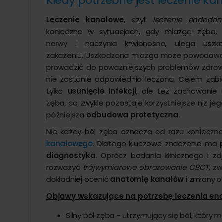
Kiedy potrzebne jest leczenie k
Leczenie kanałowe
, czyli
leczenie endodon
konieczne w sytuacjach, gdy miazga zęba, 
nerwy i naczynia krwionośne, ulega uszko
zakażeniu. Uszkodzona miazga może powodo
prowadzić do poważniejszych problemów zdrowo
nie zostanie odpowiednio leczona. Celem zabi
tylko
usunięcie infekcji
, ale też zachowanie 
zęba, co zwykle pozostaje korzystniejsze niż jeg
późniejsza
odbudowa protetyczna
.
Nie każdy ból zęba oznacza od razu koniecz
kanałowego
. Dlatego kluczowe znaczenie ma
diagnostyka
. Oprócz badania klinicznego i z
rozważyć
trójwymiarowe obrazowanie CBCT
, z
dokładniej ocenić
anatomię kanałów
i zmiany o
Objawy wskazujące na potrzebę leczenia e
Silny ból zęba - utrzymujący się ból, który 