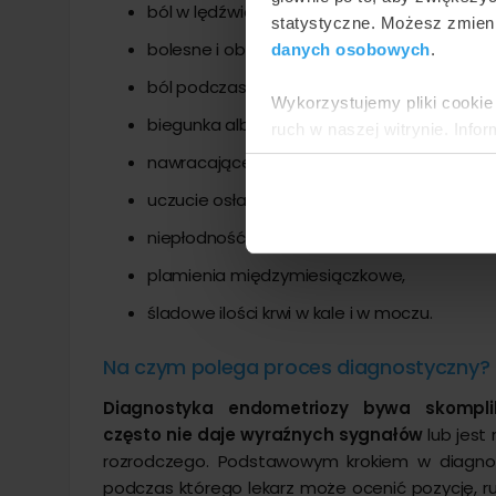
ból w lędźwiach,
statystyczne. Możesz zmieni
bolesne i obfite miesiączki,
danych osobowych
.
ból podczas stosunku płciowego,
Wykorzystujemy pliki cookie 
biegunka albo zaparcia,
ruch w naszej witrynie. Inf
reklamowym i analitycznym. 
nawracające wzdęcia,
uzyskanymi podczas korzysta
uczucie osłabienia,
niepłodność,
plamienia międzymiesiączkowe,
śladowe ilości krwi w kale i w moczu.
Na czym polega proces diagnostyczny?
Diagnostyka endometriozy bywa skompl
często nie daje wyraźnych sygnałów
lub jest
rozrodczego. Podstawowym krokiem w diagnost
podczas którego lekarz może ocenić pozycję, 