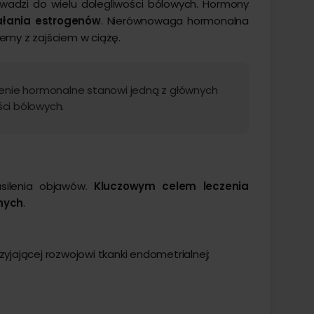
owadzi do wielu dolegliwości bólowych. Hormony
iałania estrogenów
. Nierównowaga hormonalna
emy z zajściem w ciążę.
zenie hormonalne stanowi jedną z głównych
ści bólowych.
asilenia objawów.
Kluczowym celem leczenia
nych
.
jającej rozwojowi tkanki endometrialnej;