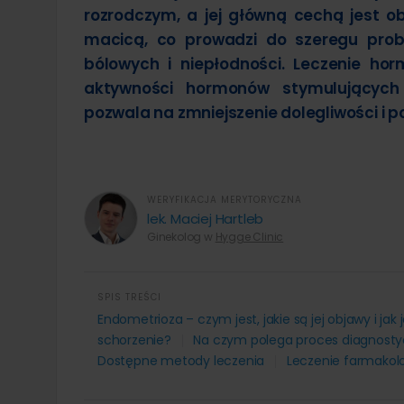
rozrodczym, a jej główną cechą jest o
Leczenie otyłości
Operacja
Liposukcja brzucha
Stomatologia
Usuwanie
Leczenie ginekomastii
Usuwanie
Endoskopowe zmniejszenie żołądka
macicą, co prowadzi do szeregu prob
Dermat
Overstitch
Powiększanie penisa kwasem
Lipoliza i
bólowych i niepłodności. Leczenie h
Laparoskopowe leczenie otyłości
Modelowa
Usunięci
aktywności hormonów stymulujących 
Resekcja żołądka laparoskopowo
Powiększ
Usunięci
Chirurgiczne leczenie otyłości
Usuwanie
Usunięc
pozwala na zmniejszenie dolegliwości i p
hialuron
Leczenie otyłości balonem
Usunięci
WERYFIKACJA MERYTORYCZNA
lek. Maciej Hartleb
Ginekolog w
Hygge Clinic
00:00
13:23
SPIS TREŚCI
STRESZCZENIE ARTYKUŁU:
Endometrioza – czym jest, jakie są jej objawy i ja
schorzenie?
Na czym polega proces diagnost
Dostępne metody leczenia
Leczenie farmakol