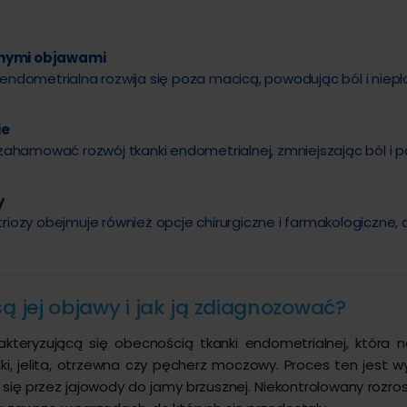
snymi objawami
 endometrialna rozwija się poza macicą, powodując ból i n
ie
amować rozwój tkanki endometrialnej, zmniejszając ból i pop
y
riozy obejmuje również opcje chirurgiczne i farmakologiczne
są jej objawy i jak ją zdiagnozować?
kteryzującą się obecnością tkanki endometrialnej, która 
jniki, jelita, otrzewna czy pęcherz moczowy. Proces ten jest
ię przez jajowody do jamy brzusznej. Niekontrolowany rozros