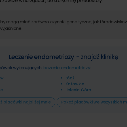
zawsze w narządach, do których się przedostały.
by mogą mieć zarówno czynniki genetyczne, jak i środowisko
wyjaśnione.
Leczenie endometriozy
- znajdź klinikę
lacówek wykonujących
leczenie endometriozy
:
ów
Łódź
Katowice
ce
Jelenia Góra
ż placówki najbliżej mnie
Pokaż placówki we wszystkich m