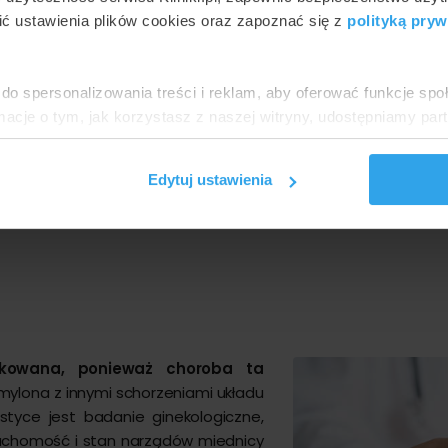
ć ustawienia plików cookies oraz zapoznać się z
polityką pryw
do spersonalizowania treści i reklam, aby oferować funkcje sp
ormacje o tym, jak korzystasz z naszej witryny, udostępniamy p
Partnerzy mogą połączyć te informacje z innymi danymi otrzym
nia z ich usług.
Edytuj ustawienia
ikowana, ponieważ choroba ta
 mylona z innymi schorzeniami układu
yce jest badanie ginekologiczne,
ruchomość i stan narządów miednicy