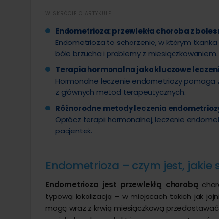
W SKRÓCIE O ARTYKULE
Endometrioza: przewlekła choroba z bole
Endometrioza to schorzenie, w którym tkanka
bóle brzucha i problemy z miesiączkowaniem.
Terapia hormonalna jako kluczowe leczen
Hormonalne leczenie endometriozy pomaga zah
z głównych metod terapeutycznych.
Różnorodne metody leczenia endometrioz
Oprócz terapii hormonalnej, leczenie endomet
pacjentek.
Endometrioza – czym jest, jakie 
Endometrioza jest przewlekłą chorobą
chara
typową lokalizacją – w miejscach takich jak ja
mogą wraz z krwią miesiączkową przedostawać s