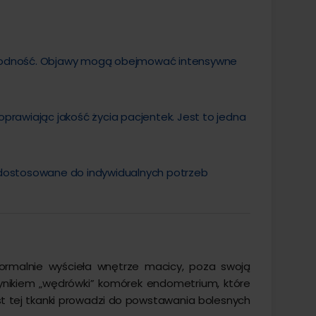
iepłodność. Objawy mogą obejmować intensywne
rawiając jakość życia pacjentek. Jest to jedna
, dostosowane do indywidualnych potrzeb
normalnie wyścieła wnętrze macicy, poza swoją
 wynikiem „wędrówki” komórek endometrium, które
t tej tkanki prowadzi do powstawania bolesnych