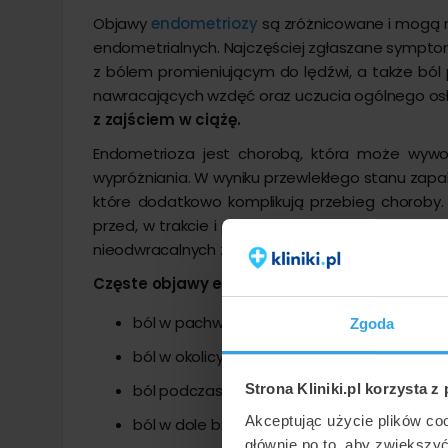
Objawy
endometriozy
są zróżnicowane i mogą 
endometrialnych. Najczęściej zgłaszane symptomy
z bólem promieniującym do lędźwi, a także bó
nawracających wzdęć oraz uczucia ogólnego osł
z zajściem w ciążę.
Endometrioza jest chorobą, która może wywoły
wypróżniania. W wyniku przewlekłego stanu zapal
które dodatkowo komplikują przebieg choroby.
przed, w trakcie i po menstruacji. Ponieważ kr
nieodwracalnych zmian w narządach.
Częste objawy endometriozy:
ból w pachwinie,
Zgoda
ból w okolicy odbytu,
ból podczas wypróżniania,
Strona Kliniki.pl korzysta z
Akceptując użycie plików co
ból w dole brzucha,
głównie po to, aby zwiększy