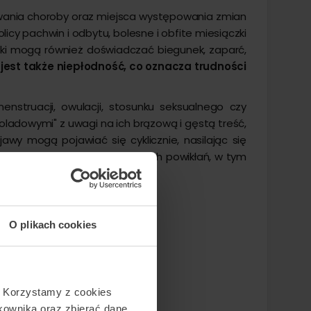
wania choroby oraz miejsca występowania zmian
cy pachwin i odbytu, bolesne i obfite miesiączki
ki mogą również doświadczać biegunek, zaparć,
st także niepłodność, co oznacza trudności
nstruacji, owulacji, stosunku seksualnego czy
oladowymi" z uwagi na ich brązową i gęstą treść,
y mogą pojawiać się cyklicznie, nasilając się
ię, prowadząc do poważniejszych powikłań, w tym
O plikach cookies
. Korzystamy z cookies
tkownika oraz zbierać dane