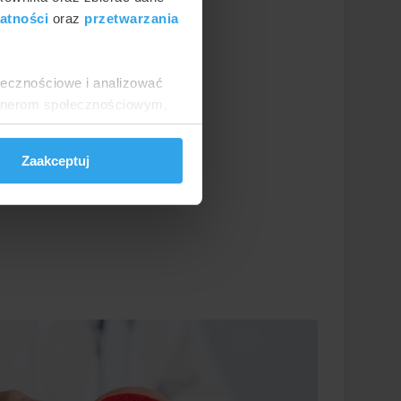
atności
oraz
przetwarzania
ołecznościowe i analizować
artnerom społecznościowym,
anymi od Ciebie lub
Zaakceptuj