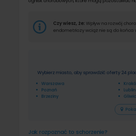
ognisk chorobowych, które mogą pozostawać na 
Czy wiesz, że:
Wpływ na rozwój choro
endometriozy wciąż nie są do końca 
Wybierz miasto, aby sprawdzić oferty 24 p
Warszawa
Krak
Poznań
Lublin
Brzeziny
Gliwi
Poka
Jak rozpoznać to schorzenie?