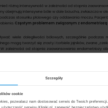
mieć różną intensywność w zależności od stopnia zaawanso
 obejmują intensywne bóle w dole brzucha, zwłaszcza w okoli
l podczas stosunku płciowego czy oddawania moczu. Pacjent
abienia.
Częstym problemem związanym z endometriozą je
wać wiele dolegliwości bólowych, szczególnie podczas me
nego mogą tworzyć się zrosty i torbiele jajników, zwane „czek
 W zależności od stopnia zaawansowania endometriozy objaw
ew z ognisk endometrialnych nie ma ujścia, może gromadzić s
Szczegóły
 plików cookie
okies, pozwalasz nam dostosować serwis do Twoich preferencji
ć użyteczność serwisu Kliniki.pl, zapewnić bezpieczeństwo uży