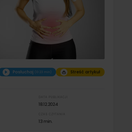
Posłuchaj
Streść artykuł
(13:23 min)
DATA PUBLIKACJI
18.12.2024
CZAS CZYTANIA
13 min.