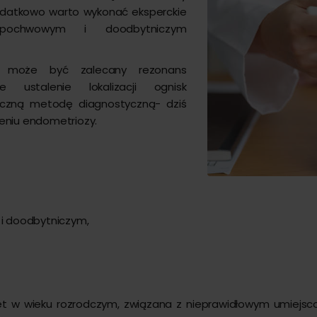
. Dodatkowo warto wykonać eksperckie
pochwowym i doodbytniczym
h może być zalecany rezonans
 ustalenie lokalizacji ognisk
ryczną metodę diagnostyczną- dziś
zeniu endometriozy.
i doodbytniczym,
 w wieku rozrodczym, związana z nieprawidłowym umiejscow