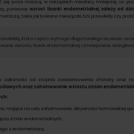
ć się poza macicą, w narządach miednicy mniejszej, co pr
ozy, ponieważ
wzrost tkanki endometrialnej zależy od dz
iozą, takie jak bolesne miesiączki, ból przewlekły czy probl
rzewlekłą, która często wymaga długotrwałego leczenia. Lec
wanie wzrostu tkanki endometrialnej i zmniejszenie dolegliwo
, w zależności od stopnia zaawansowania choroby oraz n
i bólowych oraz zahamowanie wzrostu zmian endometrial
ych:
e, mające na celu zahamowanie aktywności hormonalnej sprzy
nięciu zmian endometrialnych;
nego z endometriozą.