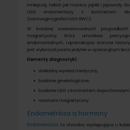
mniejszej, takich jak macica, jajniki i jajowody
USG endometriozy z kontrastem do
(sonovaginografia+USG RWC).
W bardziej zaawansowanych przypadkac
magnetyczny, który umożliwia precyzyjne
endometrialnych. Laparoskopia stanowi histo
jest wykorzystywana jedynie w operacyjnym lec
Elementy diagnostyki:
dokładny wywiad medyczny,
badanie ginekologiczne,
badanie USG z kontrastem dopochwowym 
rezonans magnetyczny.
Endometrioza a hormony
Endometrioza
to choroba występująca u kobiet