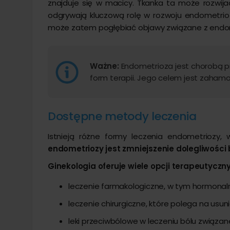
znajduje się w macicy. Tkanka ta może rozwija
odgrywają kluczową rolę w rozwoju endometri
może zatem pogłębiać objawy związane z endometr
Ważne:
Endometrioza jest chorobą p
form terapii. Jego celem jest zahamo
Dostępne metody leczenia
Istnieją różne formy leczenia endometriozy
endometriozy jest zmniejszenie dolegliwośc
Ginekologia oferuje wiele opcji terapeutyczn
leczenie farmakologiczne, w tym hormonaln
leczenie chirurgiczne, które polega na usu
leki przeciwbólowe w leczeniu bólu związa