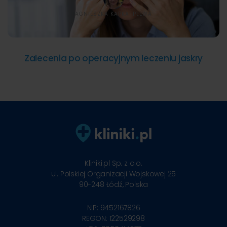
AGNIESZKA KAPKA-PLEWA
Zalecenia po operacyjnym leczeniu jaskry
Kliniki.pl Sp. z o.o.
ul. Polskiej Organizacji Wojskowej 25
90-248
Łódź, Polska
NIP: 9452167826
REGON: 122529298