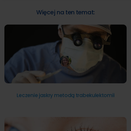
Więcej na ten temat:
AGNIESZKA KAPKA-PLEWA
Leczenie jaskry metodą trabekulektomii