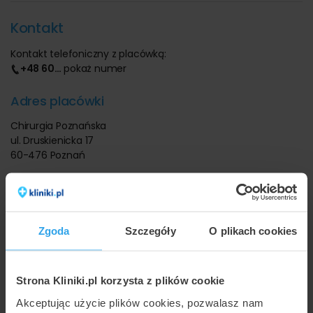
Kontakt
Kontakt telefoniczny z placówką:
+48 60
…
pokaż numer
Adres placówki
Chirurgia Poznańska
ul. Druskienicka 17
60-476 Poznań
Dojazd i mapa
Sprawdź, gdzie dokładnie znajduje się placówka Chirurgia
Poznańska na poniższej mapie miasta Poznań.
Zgoda
Szczegóły
O plikach cookies
Strona Kliniki.pl korzysta z plików cookie
Akceptując użycie plików cookies, pozwalasz nam