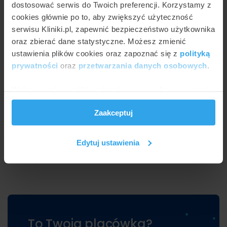
dostosować serwis do Twoich preferencji. Korzystamy z
cookies głównie po to, aby zwiększyć użyteczność
serwisu Kliniki.pl, zapewnić bezpieczeństwo użytkownika
oraz zbierać dane statystyczne. Możesz zmienić
ustawienia plików cookies oraz zapoznać się z
polityką
prywatności
oraz
przetwarzania danych osobowych
.
Wykorzystujemy pliki cookie do spersonalizowania treści
i reklam, aby oferować funkcje społecznościowe i
Zaakceptuj
analizować ruch w naszej witrynie. Informacje o tym, jak
korzystasz z naszej witryny, udostępniamy partnerom
społecznościowym, reklamowym i analitycznym.
Edytuj ustawienia
Partnerzy mogą połączyć te informacje z innymi danymi
otrzymanymi od Ciebie lub uzyskanymi podczas
korzystania z ich usług.
To Twoja placówka?