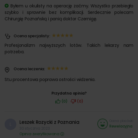
Byłem u okulisty na operację zaćmy. Wszystko przebiegło
szybko i sprawnie bez komplikacji. Serdecznie polecam
Chirurgię Poznańską i panią doktor Czernigę.
Ocena specjalisty:
Profesjonalizm najwyższych lotów. Takich lekarzy nam
potrzeba.
Ocena leczenia:
Stu procentowa poprawa ostrości widzenia.
Przydatna opinia?
(0)
(0)
Ocena placówki
Leszek Rozycki z Poznania
L
Rewelacyjna
30 stycznia 2023
Opinia zweryfikowana