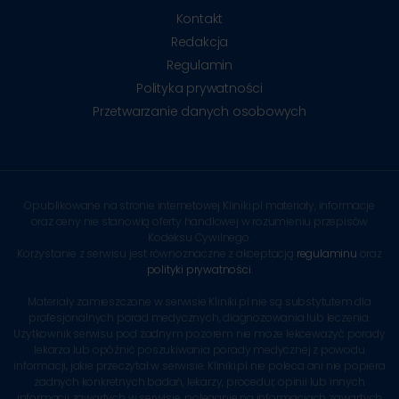
Kontakt
Redakcja
Regulamin
Polityka prywatności
Przetwarzanie danych osobowych
Opublikowane na stronie internetowej Kliniki.pl materiały, informacje
oraz ceny nie stanowią oferty handlowej w rozumieniu przepisów
Kodeksu Cywilnego.
Korzystanie z serwisu jest równoznaczne z akceptacją
regulaminu
oraz
polityki prywatności
.
Materiały zamieszczone w serwisie Kliniki.pl nie są substytutem dla
profesjonalnych porad medycznych, diagnozowania lub leczenia.
Użytkownik serwisu pod żadnym pozorem nie może lekceważyć porady
lekarza lub opóźnić poszukiwania porady medycznej z powodu
informacji, jakie przeczytał w serwisie. Kliniki.pl nie poleca ani nie popiera
żadnych konkretnych badań, lekarzy, procedur, opinii lub innych
informacji zawartych w serwisie, poleganie na informacjach zawartych