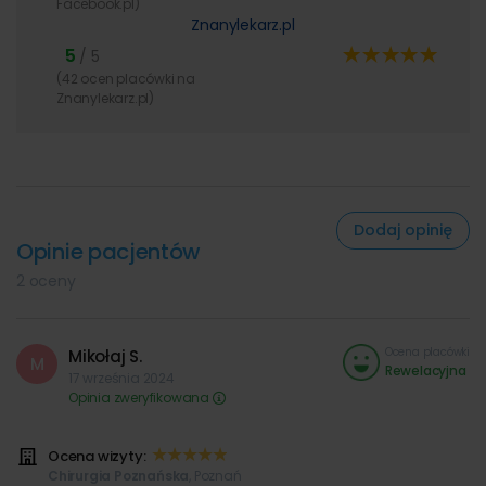
Facebook.pl)
Znanylekarz.pl
5
/ 5
(42 ocen placówki na
Znanylekarz.pl)
Dodaj opinię
Opinie pacjentów
2 oceny
Ocena placówki
Mikołaj S.
M
Rewelacyjna
17 września 2024
Opinia zweryfikowana
Ocena wizyty:
Chirurgia Poznańska
, Poznań