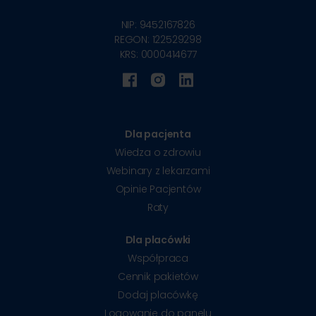
NIP: 9452167826
REGON: 122529298
KRS: 0000414677
Dla pacjenta
Wiedza o zdrowiu
Webinary z lekarzami
Opinie Pacjentów
Raty
Dla placówki
Współpraca
Cennik pakietów
Dodaj placówkę
Logowanie do panelu