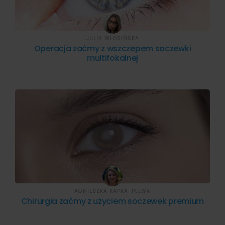
JULIA WŁOSIŃSKA
Operacja zaćmy z wszczepem soczewki
multifokalnej
AGNIESZKA KAPKA-PLEWA
Chirurgia zaćmy z użyciem soczewek premium