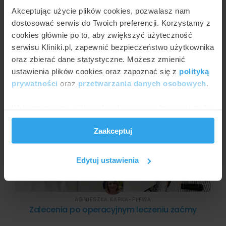
Akceptując użycie plików cookies, pozwalasz nam
dostosować serwis do Twoich preferencji. Korzystamy z
cookies głównie po to, aby zwiększyć użyteczność
JULIA WŁOSIŃSKA
serwisu Kliniki.pl, zapewnić bezpieczeństwo użytkownika
Laserowe usuwanie zaćmy
oraz zbierać dane statystyczne. Możesz zmienić
ustawienia plików cookies oraz zapoznać się z
polityką
prywatności
oraz
przetwarzania danych osobowych
.
Wykorzystujemy pliki cookie do spersonalizowania treści
i reklam, aby oferować funkcje społecznościowe i
Zaakceptuj
analizować ruch w naszej witrynie. Informacje o tym, jak
korzystasz z naszej witryny, udostępniamy partnerom
społecznościowym, reklamowym i analitycznym.
Edytuj ustawienia
Partnerzy mogą połączyć te informacje z innymi danymi
otrzymanymi od Ciebie lub uzyskanymi podczas
korzystania z ich usług.
AGNIESZKA KAPKA-PLEWA
Zalecenia po operacyjnym leczeniu zaćmy