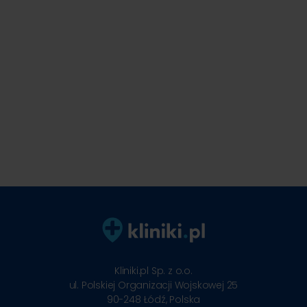
Kliniki.pl Sp. z o.o.
ul. Polskiej Organizacji Wojskowej 25
90-248
Łódź, Polska