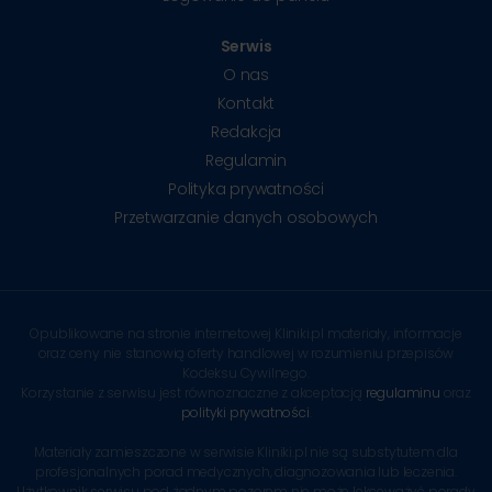
Serwis
O nas
Kontakt
Redakcja
Regulamin
Polityka prywatności
Przetwarzanie danych osobowych
Opublikowane na stronie internetowej Kliniki.pl materiały, informacje
oraz ceny nie stanowią oferty handlowej w rozumieniu przepisów
Kodeksu Cywilnego.
Korzystanie z serwisu jest równoznaczne z akceptacją
regulaminu
oraz
polityki prywatności
.
Materiały zamieszczone w serwisie Kliniki.pl nie są substytutem dla
profesjonalnych porad medycznych, diagnozowania lub leczenia.
Użytkownik serwisu pod żadnym pozorem nie może lekceważyć porady