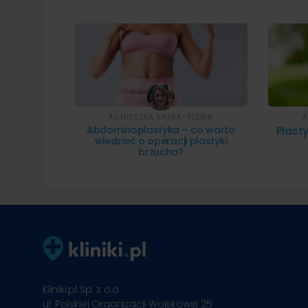
AGNIESZKA KAPKA-PLEWA
A
Abdominoplastyka – co warto
Plast
wiedzieć o operacji plastyki
brzucha?
Kliniki.pl Sp. z o.o.
ul. Polskiej Organizacji Wojskowej 25