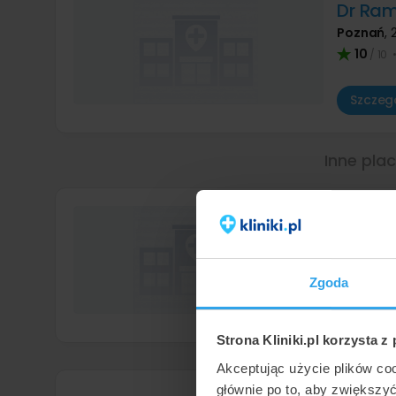
Dr Ram
Poznań
,
10
/ 10
Szczegó
Inne pla
Szpita
Środa Wi
8,6
/ 10
Zgoda
Szczegó
Strona Kliniki.pl korzysta z
Akceptując użycie plików co
głównie po to, aby zwiększy