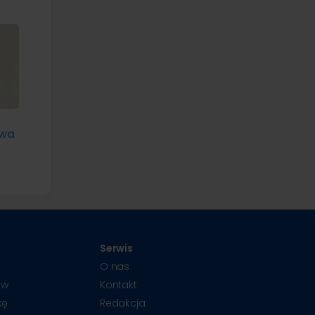
awa
Serwis
O nas
ów
Kontakt
kę
Redakcja