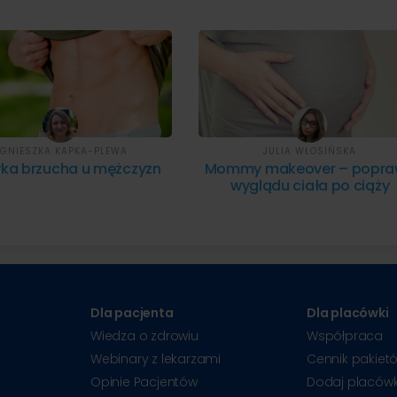
GNIESZKA KAPKA-PLEWA
JULIA WŁOSIŃSKA
yka brzucha u mężczyzn
Mommy makeover – popr
wyglądu ciała po ciąży
Dla pacjenta
Dla placówki
Wiedza o zdrowiu
Współpraca
Webinary z lekarzami
Cennik pakiet
Opinie Pacjentów
Dodaj placów