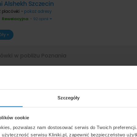
i Alshekh Szczecin
2 placówki -
pokaż adresy
Rewelacyjna
•
•
92 opinii
ły »
cówki w pobliżu Poznania
l Medicus Bonus Środa Wielkopolska
elkopolska
,
Plac Armii Poznań 3
(31 km od Poznania)
Bardzo dobra
•
•
151 opinii
Szczegóły
ły »
 plików cookie
okies, pozwalasz nam dostosować serwis do Twoich preferencji
ć użyteczność serwisu Kliniki.pl, zapewnić bezpieczeństwo uży