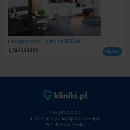
Plikacja żołądka
- cena od
15750 zł
32 433
30 80
Więcej »
Kliniki.pl Sp. z o.o.
ul. Polskiej Organizacji Wojskowej 25
90-248
Łódź, Polska