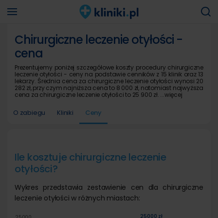
Chirurgiczne leczenie otyłości -
cena
Prezentujemy poniżej szczegółowe koszty procedury chirurgiczne
leczenie otyłości - ceny na podstawie cenników z 15 klinik oraz 13
lekarzy. Średnia cena za chirurgiczne leczenie otyłości wynosi 20
282 zł, przy czym najniższa cena to 8 000 zł, natomiast najwyższa
cena za chirurgiczne leczenie otyłości to 25 900 zł.
...więcej
O zabiegu
Kliniki
Ceny
Ile kosztuje chirurgiczne leczenie
otyłości?
Wykres przedstawia zestawienie cen dla chirurgiczne
leczenie otyłości w różnych miastach:
25000 zł
250
25000