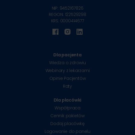
NIP: 9452167826
REGON: 122529298
KRS: 0000414677
Dla pacjenta
Wiedza o zdrowiu
Webinary z lekarzami
Opinie Pacjentów
Raty
Dla placówki
Współpraca
Cennik pakietów
Dodaj placówkę
Logowanie do panelu