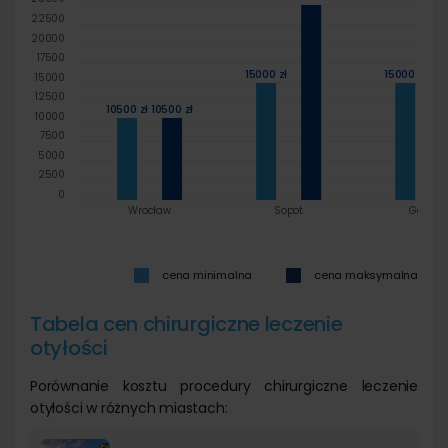
22500
20000
17500
15000 zł
15000 zł
15000
12500
10500 zł
10500 zł
10000
7500
5000
2500
0
Wrocław
Sopot
Gdynia
cena minimalna
cena maksymalna
Tabela cen chirurgiczne leczenie
otyłości
Porównanie kosztu procedury chirurgiczne leczenie
otyłości w różnych miastach: