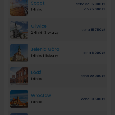
Sopot
cena
od
15 000 zł
do
25 000 zł
1 klinika
Gliwice
cena
15 750 zł
2 kliniki i 3 lekarzy
Jelenia Góra
cena
8 000 zł
1 klinika i 1 lekarzy
Łódź
cena
22 000 zł
1 klinika
Wrocław
cena
10 500 zł
1 klinika