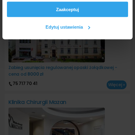
i reklam, aby oferować funkcje społecznościowe i
Zaakceptuj
analizować ruch w naszej witrynie. Informacje o tym, jak
korzystasz z naszej witryny, udostępniamy partnerom
społecznościowym, reklamowym i analitycznym.
Edytuj ustawienia
Partnerzy mogą połączyć te informacje z innymi danymi
otrzymanymi od Ciebie lub uzyskanymi podczas
korzystania z ich usług.
Zabieg usunięcia regulowanej opaski żołądkowej
-
cena od
8000 zł
75 717
70 41
Więcej »
Klinika Chirurgii Mazan