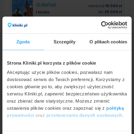
Gdańsk
cena
od
15 000 zł
do
25 000 zł
1 klinika
Więcej na podobny temat
Zgoda
Szczegóły
O plikach cookies
Otyłość pierwotna i wtórna
Co to jest bariatria?
Rękawowa resekcja żołądka - czym się różni od innych
Strona Kliniki.pl korzysta z plików cookie
metod chirurgicznego leczenia otyłości?
Leczenie otyłości metodą plikacji żołądka
Akceptując użycie plików cookies, pozwalasz nam
Chirurgia bariatryczna w Polsce
dostosować serwis do Twoich preferencji. Korzystamy z
cookies głównie po to, aby zwiększyć użyteczność
Pokaż więcej
serwisu Kliniki.pl, zapewnić bezpieczeństwo użytkownika
oraz zbierać dane statystyczne. Możesz zmienić
ustawienia plików cookies oraz zapoznać się z
polityką
Najlepsze kliniki
prywatności
oraz
przetwarzania danych osobowych
.
KCM Clinic
Wykorzystujemy pliki cookie do spersonalizowania treści