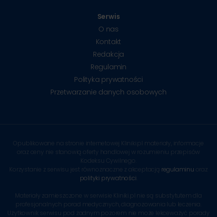
Serwis
O nas
Kontakt
Redakcja
Regulamin
Polityka prywatności
Przetwarzanie danych osobowych
Opublikowane na stronie internetowej Kliniki.pl materiały, informacje
oraz ceny nie stanowią oferty handlowej w rozumieniu przepisów
Kodeksu Cywilnego.
Korzystanie z serwisu jest równoznaczne z akceptacją
regulaminu
oraz
polityki prywatności
.
Materiały zamieszczone w serwisie Kliniki.pl nie są substytutem dla
profesjonalnych porad medycznych, diagnozowania lub leczenia.
Użytkownik serwisu pod żadnym pozorem nie może lekceważyć porady