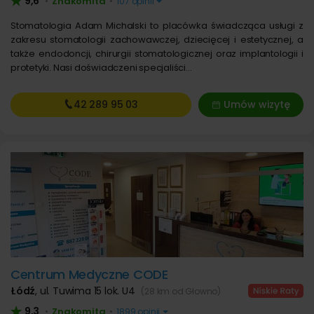
9,6
Znakomita
•
•
107 opinii
Stomatologia Adam Michalski to placówka świadcząca usługi z
zakresu stomatologii zachowawczej, dziecięcej i estetycznej, a
także endodoncji, chirurgii stomatologicznej oraz implantologii i
protetyki. Nasi doświadczeni specjaliści…
42 289
95 03
Umów wizytę
Centrum Medyczne CODE
Łódź
,
ul. Tuwima 15 lok. U4
(28 km od Głowno)
9,3
Znakomita
•
•
1899 opinii