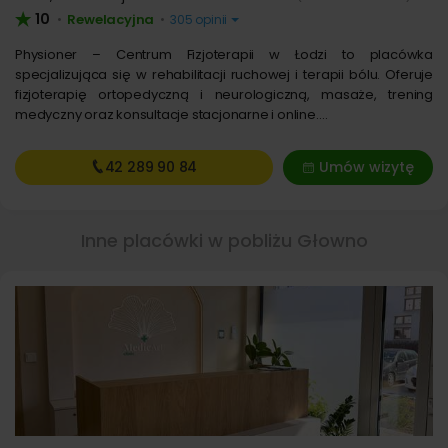
10
Rewelacyjna
•
•
305 opinii
Physioner – Centrum Fizjoterapii w Łodzi to placówka
specjalizująca się w rehabilitacji ruchowej i terapii bólu. Oferuje
fizjoterapię ortopedyczną i neurologiczną, masaże, trening
medyczny oraz konsultacje stacjonarne i online.…
42 289
90 84
Umów wizytę
Inne placówki w pobliżu Głowno