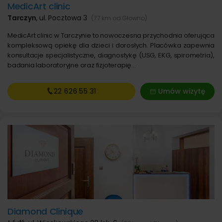
MedicArt clinic
Tarczyn
,
ul. Pocztowa 3
(77 km od Głowno)
MedicArt clinic w Tarczynie to nowoczesna przychodnia oferująca
kompleksową opiekę dla dzieci i dorosłych. Placówka zapewnia
konsultacje specjalistyczne, diagnostykę (USG, EKG, spirometria),
badania laboratoryjne oraz fizjoterapię…
22 626
55 31
Umów wizytę
Diamond Clinique