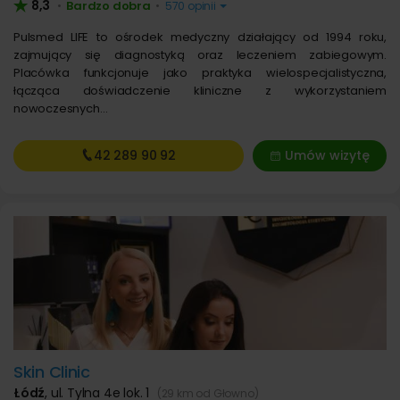
8,3
Bardzo dobra
•
•
570 opinii
Pulsmed LIFE to ośrodek medyczny działający od 1994 roku,
zajmujący się diagnostyką oraz leczeniem zabiegowym.
Placówka funkcjonuje jako praktyka wielospecjalistyczna,
łącząca doświadczenie kliniczne z wykorzystaniem
nowoczesnych…
42 289
90 92
Umów wizytę
Skin Clinic
Łódź
,
ul. Tylna 4e lok. 1
(29 km od Głowno)