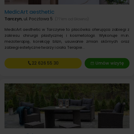
MedicArt aesthetic
Tarczyn
,
ul. Pocztowa 5
(77 km od Głowno)
MedicArt aesthetic w Tarczynie to placówka oferująca zabiegi z
zakresu chirurgii plastycznej i kosmetologii. Wykonuje m.in.
mezoterapię, korekcję blizn, usuwanie zmian skórnych oraz
zabiegi estetyczne twarzy i ciała. Terapie…
22 626
55 30
Umów wizytę