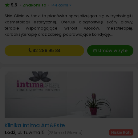
9,5
Znakomita
•
•
144 opinii
Skin Clinic w Łodzi to placówka specjalizująca się w trychologii i
kosmetologii estetycznej. Oferuje diagnostykę skóry głowy,
terapie wspomagające wzrost włosów, mezoterapię,
karboksyterapię oraz zabiegi poprawiające kondycję…
42 289
95 84
Umów wizytę
Klinika Intima Art&Este
Łódź
,
ul. Tuwima 15
(28 km od Głowno)