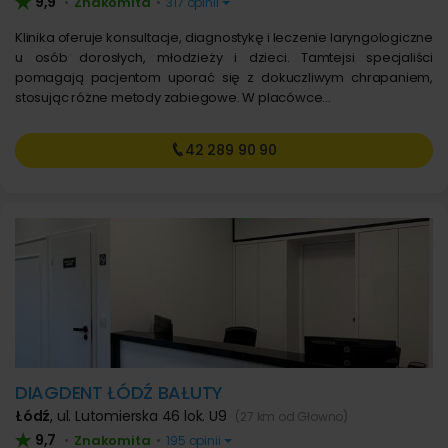
9,9
Znakomita
•
•
317 opinii
Klinika oferuje konsultacje, diagnostykę i leczenie laryngologiczne
u osób dorosłych, młodzieży i dzieci. Tamtejsi specjaliści
pomagają pacjentom uporać się z dokuczliwym chrapaniem,
stosując różne metody zabiegowe. W placówce…
42 289
90 90
DIAGDENT ŁÓDŹ BAŁUTY
Łódź
,
ul. Lutomierska 46 lok. U9
(27 km od Głowno)
9,7
Znakomita
•
•
195 opinii