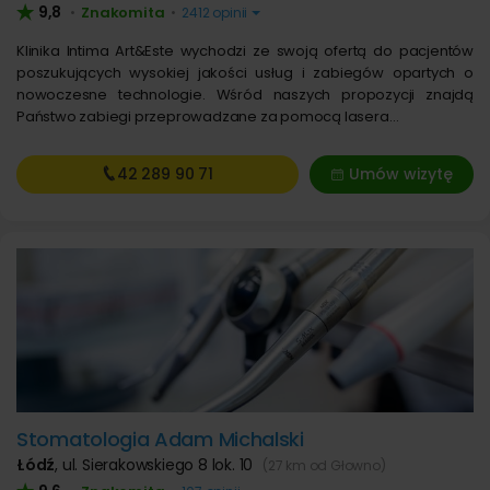
9,8
Znakomita
•
•
2412 opinii
Klinika Intima Art&Este wychodzi ze swoją ofertą do pacjentów
poszukujących wysokiej jakości usług i zabiegów opartych o
nowoczesne technologie. Wśród naszych propozycji znajdą
Państwo zabiegi przeprowadzane za pomocą lasera…
42 289
90 71
Umów wizytę
Stomatologia Adam Michalski
Łódź
,
ul. Sierakowskiego 8 lok. 10
(27 km od Głowno)