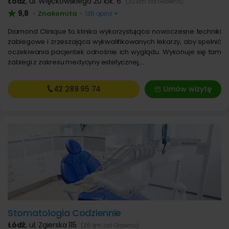
Łódź
,
ul. Więckowskiego 20 lok. 6
(30 km od Głowno)
9,8
Znakomita
•
•
135 opinii
Diamond Clinique to klinika wykorzystująca nowoczesne techniki
zabiegowe i zrzeszająca wykwalifikowanych lekarzy, aby spełnić
oczekiwania pacjentek odnośnie ich wyglądu. Wykonuje się tam
zabiegi z zakresu medycyny estetycznej,…
42 289
95 74
Umów wizytę
Stomatologia Codziennie
Łódź
,
ul. Zgierska 115
(26 km od Głowno)