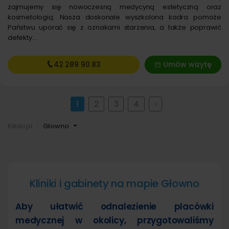
zajmujemy się nowoczesną medycyną estetyczną oraz
kosmetologią. Nasza doskonale wyszkolona kadra pomoże
Państwu uporać się z oznakami starzenia, a także poprawić
defekty…
42 289
90 83
Umów wizytę
1
2
3
4
›
Kliniki.pl
Głowno
Kliniki i gabinety na mapie Głowno
Aby ułatwić odnalezienie placówki
medycznej w okolicy, przygotowaliśmy