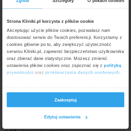
Zgoda
Szczegóły
O plikach cookies
9,3
Znakomita
•
•
60 opinii
Robmed świadczy specjalistyczne usługi rehabilitacyjne.
Specjalizujemy się w przeprowadzaniu zabiegów masażu,
Strona Kliniki.pl korzysta z plików cookie
wykorzystując przy tym jego zróżnicowane techniki. Ponadto
wykonujemy zabiegi z zakresu fizjoterapii, między innymi…
Akceptując użycie plików cookies, pozwalasz nam
dostosować serwis do Twoich preferencji. Korzystamy z
cookies głównie po to, aby zwiększyć użyteczność
42 289
95 34
Umów wizytę
serwisu Kliniki.pl, zapewnić bezpieczeństwo użytkownika
oraz zbierać dane statystyczne. Możesz zmienić
ustawienia plików cookies oraz zapoznać się z
polityką
prywatności
oraz
przetwarzania danych osobowych
.
Wykorzystujemy pliki cookie do spersonalizowania treści
i reklam, aby oferować funkcje społecznościowe i
Zaakceptuj
analizować ruch w naszej witrynie. Informacje o tym, jak
korzystasz z naszej witryny, udostępniamy partnerom
społecznościowym, reklamowym i analitycznym.
Szadent
Edytuj ustawienia
Partnerzy mogą połączyć te informacje z innymi danymi
Łódź
,
ul. Pienista 49 lok. 1
(33 km od Głowno)
otrzymanymi od Ciebie lub uzyskanymi podczas