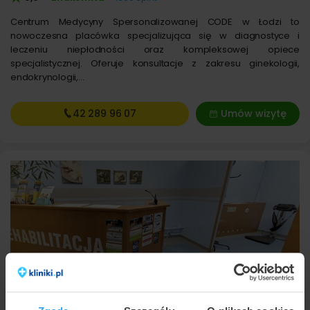
Centrum Medycyny Spersonalizowanej CODE w Łodzi to
nowoczesna placówka specjalizująca się w diagnostyce i
leczeniu niepłodności oraz kompleksowej opiece
specjalistycznej. Oferuje konsultacje z zakresu ginekologii,
endokrynologii,…
42 289
96 07
Umów wizytę
Robmed
Łódź
,
ul. Bratysławska 10A
(31 km od Głowno)