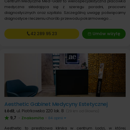
Centrum Medyczne Med-Gastr to wielospecjalistyczna placówka
medyczna składająca się z szeregu poradni, pracowni
diagnostycznych oraz szpitala. Szczególną uwagę poświęcamy
diagnostyce i leczeniu chorób przewodu pokarmowego.…
42 289
95 23
Umów wizytę
Aesthetic Gabinet Medycyny Estetycznej
Łódź
,
ul. Piotrkowska 220 lok. 8
(29 km od Głowno)
9,7
Znakomita
•
•
84 opinii
Aesthetic to prestiżowa klinika w centrum Łodzi, w której