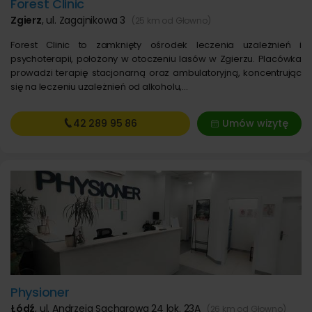
Forest Clinic
Zgierz
,
ul. Zagajnikowa 3
(25 km od Głowno)
Forest Clinic to zamknięty ośrodek leczenia uzależnień i
psychoterapii, położony w otoczeniu lasów w Zgierzu. Placówka
prowadzi terapię stacjonarną oraz ambulatoryjną, koncentrując
się na leczeniu uzależnień od alkoholu,…
42 289
95 86
Umów wizytę
Physioner
Łódź
,
ul. Andrzeja Sacharowa 24 lok. 23A
(26 km od Głowno)