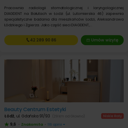
Pracownia radiologii stomatologicznej i laryngologicznej
DIAGDENT na Bałutach w Łodzi (ul. Lutomierska 46) zapewnia
specjalistyczne badania dla mieszkańców Łodzi, Aleksandrowa
Łódzkiego i Zgierza. Jako część sieci DIAGDENT,…
42 289
90 86
Umów wizytę
Beauty Centrum Estetyki
Łódź
,
ul. Gdańska 91/93
(29 km od Głowno)
9,6
Znakomita
•
•
116 opinii