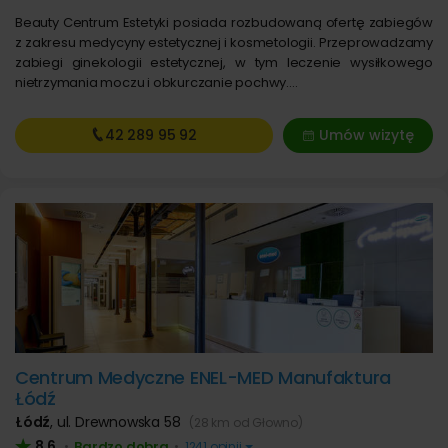
Beauty Centrum Estetyki posiada rozbudowaną ofertę zabiegów
z zakresu medycyny estetycznej i kosmetologii. Przeprowadzamy
zabiegi ginekologii estetycznej, w tym leczenie wysiłkowego
nietrzymania moczu i obkurczanie pochwy.…
42 289
95 92
Umów wizytę
Centrum Medyczne ENEL-MED Manufaktura
Łódź
Łódź
,
ul. Drewnowska 58
(28 km od Głowno)
8,6
Bardzo dobra
•
•
1241 opinii