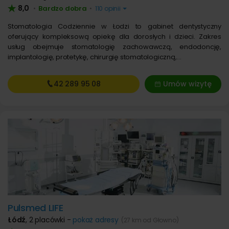
8,0
Bardzo dobra
•
•
110 opinii
Stomatologia Codziennie w Łodzi to gabinet dentystyczny
oferujący kompleksową opiekę dla dorosłych i dzieci. Zakres
usług obejmuje stomatologię zachowawczą, endodoncję,
implantologię, protetykę, chirurgię stomatologiczną,…
42 289
95 08
Umów wizytę
Pulsmed LIFE
Łódź
,
2 placówki -
pokaż adresy
(27 km od Głowno)