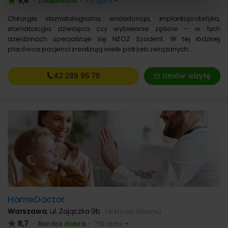
9,6
Znakomita
•
•
105 opinii
korzystania z ich usług.
Chirurgia stomatologiczna, endodoncja, implantoprotetyka,
stomatologia dziecięca czy wybielanie zębów – w tych
dziedzinach specjalizuje się NZOZ Szadent. W tej łódzkiej
placówce pacjenci zrealizują wiele potrzeb związanych…
42 289
95 76
Umów wizytę
HomeDoctor
Warszawa
,
ul. Zajączka 9b
(91 km od Głowno)
8,7
Bardzo dobra
•
•
792 opinii