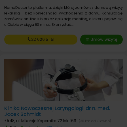
HomeDoctor to platforma, dzięki której zamówisz domową wizyty
lekarską - bez konieczności wychodzenia z domu. Konsultację
zamówisz on-line lub przez aplikację mobilną, a lekarz pojawi się
u Ciebie w ciągu 60 minut. Skorzystać…
22 626
51 51
Umów wizytę
Klinika Nowoczesnej Laryngologii dr n. med.
Jacek Schmidt
Łódź
,
ul. Mikołaja Kopernika 72 lok. 169
(30 km od Głowno)