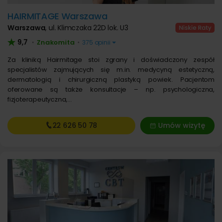
HAIRMITAGE Warszawa
Warszawa
,
ul. Klimczaka 22D lok. U3
9,7
Znakomita
•
•
375 opinii
Za kliniką Hairmitage stoi zgrany i doświadczony zespół
specjalistów zajmujących się m.in. medycyną estetyczną,
dermatologią i chirurgiczną plastyką powiek. Pacjentom
oferowane są także konsultacje – np. psychologiczna,
fizjoterapeutyczna,…
22 626
50 78
Umów wizytę