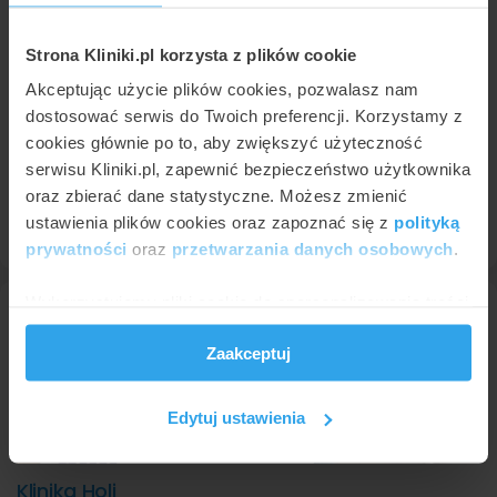
Micropigment Art Studio Stefan Żurawski
Warszawa
,
ul. Ślazowa 14
Strona Kliniki.pl korzysta z plików cookie
10
Rewelacyjna
•
•
90 opinii
Akceptując użycie plików cookies, pozwalasz nam
W Micropigment Art Studio Stefan Żurawski pomaga w
dostosować serwis do Twoich preferencji. Korzystamy z
rozwiązywaniu problemów dotyczących skóry głowy i włosów u
osób dorosłych oraz dzieci. Specjalizuje się w mikropigmentacji
cookies głównie po to, aby zwiększyć użyteczność
skóry głowy, zabiegu który pozwala na optyczne…
serwisu Kliniki.pl, zapewnić bezpieczeństwo użytkownika
oraz zbierać dane statystyczne. Możesz zmienić
94 732
84 63
ustawienia plików cookies oraz zapoznać się z
polityką
prywatności
oraz
przetwarzania danych osobowych
.
Wykorzystujemy pliki cookie do spersonalizowania treści
i reklam, aby oferować funkcje społecznościowe i
Zaakceptuj
analizować ruch w naszej witrynie. Informacje o tym, jak
korzystasz z naszej witryny, udostępniamy partnerom
społecznościowym, reklamowym i analitycznym.
Edytuj ustawienia
Partnerzy mogą połączyć te informacje z innymi danymi
otrzymanymi od Ciebie lub uzyskanymi podczas
Klinika Holi
korzystania z ich usług.