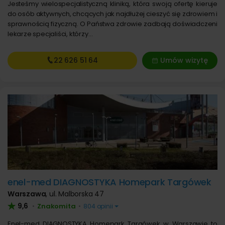
Jesteśmy wielospecjalistyczną kliniką, która swoją ofertę kieruje
do osób aktywnych, chcących jak najdłużej cieszyć się zdrowiem i
sprawnością fizyczną. O Państwa zdrowie zadbają doświadczeni
lekarze specjaliści, którzy…
22 626
51 64
Umów wizytę
enel-med DIAGNOSTYKA Homepark Targówek
Warszawa
,
ul. Malborska 47
9,6
Znakomita
•
•
804 opinii
Enel-med DIAGNOSTYKA Homepark Targówek w Warszawie to