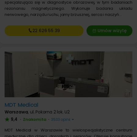
specjalizująca się w diagnostyce obrazowej, w tym badaniach
rezonansu magnetycznego. Wykonuje badania układu
nerwowego, narządu ruchu, jamy brzusznej, serca i naczyń…
22 626
55 39
Umów wizytę
MDT Medical
Warszawa
,
ul. Pokorna 2 lok. U2
9,4
Znakomita
•
•
3533 opinii
MDT Medical w Warszawie to wielospecjalistyczne centrum
medyczne dla dzieci, dorosłych i seniorów. Oferuje konsultacje