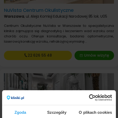
NuVista Centrum Okulistyczne
Warszawa
,
ul. Aleja Komisji Edukacji Narodowej 85 lok. U05
Centrum Okulistyczne NuVista w Warszawie to specjalistyczna
klinika zajmująca się diagnostyką i leczeniem wad wzroku oraz
chorób oczu. Oferuje konsultacje, badania optometryczne,
laserową korekcję wzroku, refrakcyjną wymianę…
22 626
55 48
Umów wizytę
Zgoda
Szczegóły
O plikach cookies