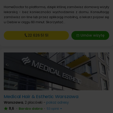
HomeDoctor to platforma, dzięki której zamówisz domową wizyty
lekarską - bez konieczności wychodzenia z domu. Konsultację
zamówisz on-line lub przez aplikację mobilną, a lekarz pojawi się
u Ciebie w ciągu 60 minut. Skorzystać…
22 626
51 51
Umów wizytę
Medical Hair & Esthetic Warszawa
Warszawa
,
2 placówki -
pokaż adresy
8,6
Bardzo dobra
•
•
53 opinii