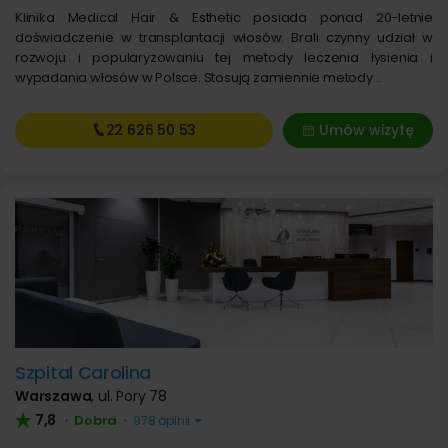
Klinika Medical Hair & Esthetic posiada ponad 20-letnie
doświadczenie w transplantacji włosów. Brali czynny udział w
rozwoju i popularyzowaniu tej metody leczenia łysienia i
wypadania włosów w Polsce. Stosują zamiennie metody…
22 626
50 53
Umów wizytę
Szpital Carolina
Warszawa
,
ul. Pory 78
7,8
Dobra
•
•
978 opinii