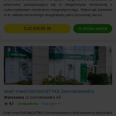
placówka specjalizująca się w diagnostyce obrazowej z
wykorzystaniem rezonansu magnetycznego. Wykonuje badania
m.in. układu nerwowego, kręgosłupa, jamy brzusznej, serca…
22 626
55 38
Umów wizytę
enel-med DIAGNOSTYKA Domaniewska
Warszawa
,
ul. Domaniewska 49
9,1
Znakomita
•
•
504 opinii
Enel-med DIAGNOSTYKA Domaniewska w Warszawie to placówka