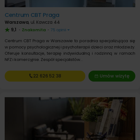
Centrum CBT Praga
Warszawa
,
ul. Kawcza 44
9,1
Znakomita
•
•
75 opinii
Centrum CBT Praga w Warszawie to poradnia specjalizująca się
w pomocy psychologicznej i psychoterapii dzieci oraz młodzieży.
Oferuje konsultacje, terapię indywidualną i rodzinną w ramach
NFZ i komercyjnie. Zespół specjalistów…
22 626
52 38
Umów wizytę