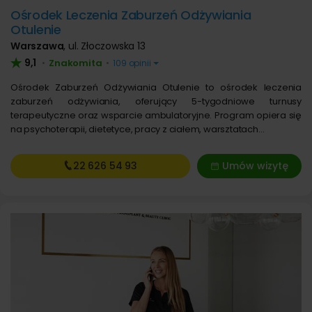
Ośrodek Leczenia Zaburzeń Odżywiania
Otulenie
Warszawa
,
ul. Złoczowska 13
9,1
Znakomita
•
•
109 opinii
Ośrodek Zaburzeń Odżywiania Otulenie to ośrodek leczenia
zaburzeń odżywiania, oferujący 5-tygodniowe turnusy
terapeutyczne oraz wsparcie ambulatoryjne. Program opiera się
na psychoterapii, dietetyce, pracy z ciałem, warsztatach…
22 626
54 93
Umów wizytę