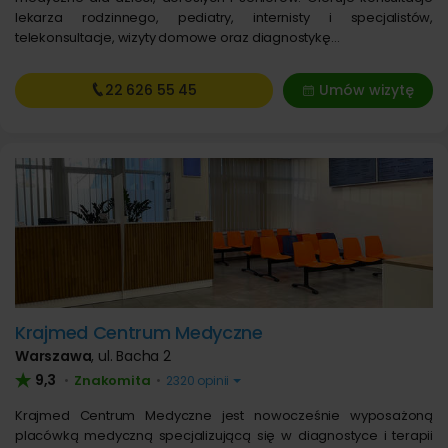
lekarza rodzinnego, pediatry, internisty i specjalistów,
telekonsultacje, wizyty domowe oraz diagnostykę…
22 626
55 45
Umów wizytę
Krajmed Centrum Medyczne
Warszawa
,
ul. Bacha 2
9,3
Znakomita
•
•
2320 opinii
Krajmed Centrum Medyczne jest nowocześnie wyposażoną
placówką medyczną specjalizującą się w diagnostyce i terapii