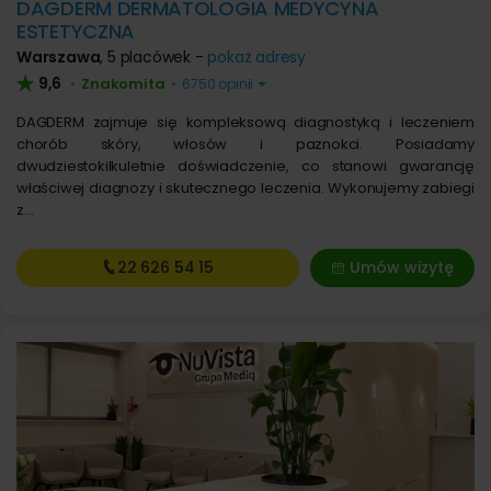
DAGDERM DERMATOLOGIA MEDYCYNA
ESTETYCZNA
Warszawa
,
5 placówek -
pokaż adresy
9,6
Znakomita
•
•
6750 opinii
DAGDERM zajmuje się kompleksową diagnostyką i leczeniem
chorób skóry, włosów i paznokci. Posiadamy
dwudziestokilkuletnie doświadczenie, co stanowi gwarancję
właściwej diagnozy i skutecznego leczenia. Wykonujemy zabiegi
z…
22 626
54 15
Umów wizytę