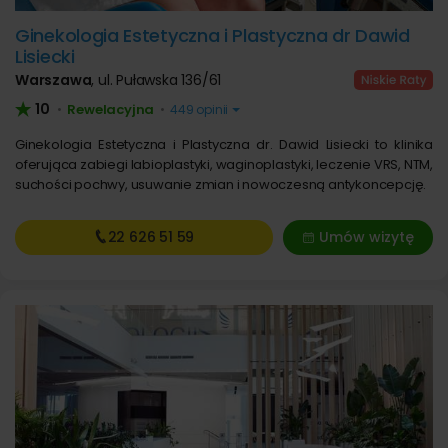
Ginekologia Estetyczna i Plastyczna dr Dawid
Lisiecki
Warszawa
,
ul. Puławska 136/61
10
Rewelacyjna
•
•
449 opinii
Ginekologia Estetyczna i Plastyczna dr. Dawid Lisiecki to klinika
oferująca zabiegi labioplastyki, waginoplastyki, leczenie VRS, NTM,
suchości pochwy, usuwanie zmian i nowoczesną antykoncepcję.
22 626
51 59
Umów wizytę