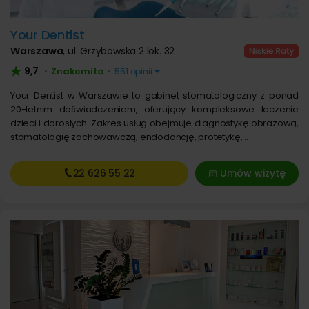
Your Dentist
Warszawa
,
ul. Grzybowska 2 lok. 32
9,7
Znakomita
•
•
551 opinii
Your Dentist w Warszawie to gabinet stomatologiczny z ponad
20-letnim doświadczeniem, oferujący kompleksowe leczenie
dzieci i dorosłych. Zakres usług obejmuje diagnostykę obrazową,
stomatologię zachowawczą, endodoncję, protetykę,…
22 626
55 22
Umów wizytę