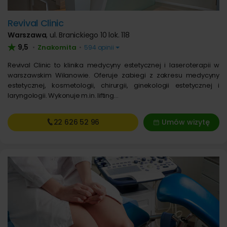
Revival Clinic
Warszawa
,
ul. Branickiego 10 lok. 118
9,5
Znakomita
•
•
594 opinii
Revival Clinic to klinika medycyny estetycznej i laseroterapii w
warszawskim Wilanowie. Oferuje zabiegi z zakresu medycyny
estetycznej, kosmetologii, chirurgii, ginekologii estetycznej i
laryngologii. Wykonuje m.in. lifting…
22 626
52 96
Umów wizytę