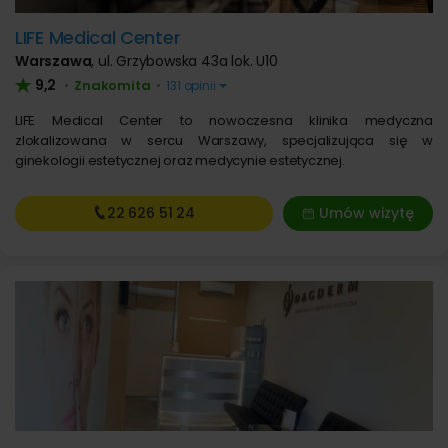
LIFE Medical Center
Warszawa
,
ul. Grzybowska 43a lok. U10
9,2
Znakomita
•
•
131 opinii
LIFE Medical Center to nowoczesna klinika medyczna
zlokalizowana w sercu Warszawy, specjalizująca się w
ginekologii estetycznej oraz medycynie estetycznej.
22 626
51 24
Umów wizytę