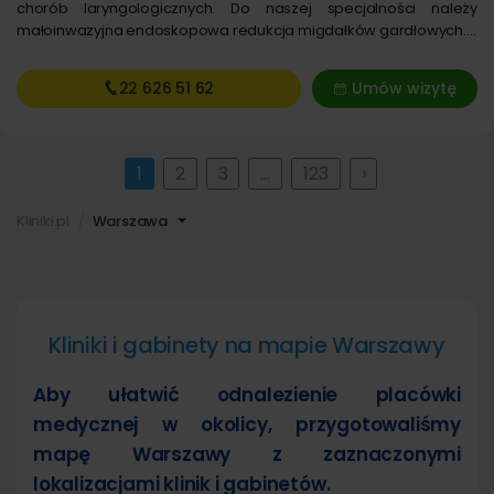
chorób laryngologicznych. Do naszej specjalności należy
małoinwazyjna endoskopowa redukcja migdałków gardłowych.…
22 626
51 62
Umów wizytę
1
2
3
…
123
›
Kliniki.pl
Warszawa
Kliniki i gabinety na mapie Warszawy
Aby ułatwić odnalezienie placówki
medycznej w okolicy, przygotowaliśmy
mapę Warszawy z zaznaczonymi
lokalizacjami klinik i gabinetów.