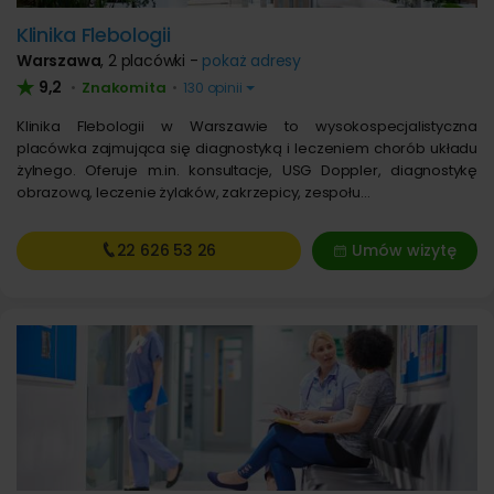
Klinika Flebologii
Warszawa
,
2 placówki -
pokaż adresy
9,2
Znakomita
•
•
130 opinii
Klinika Flebologii w Warszawie to wysokospecjalistyczna
placówka zajmująca się diagnostyką i leczeniem chorób układu
żylnego. Oferuje m.in. konsultacje, USG Doppler, diagnostykę
obrazową, leczenie żylaków, zakrzepicy, zespołu…
22 626
53 26
Umów wizytę