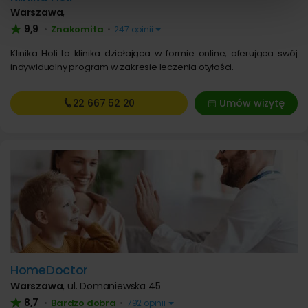
Warszawa
,
9,9
Znakomita
•
•
247 opinii
Klinika Holi to klinika działająca w formie online, oferująca swój
indywidualny program w zakresie leczenia otyłości.
22 667
52 20
Umów wizytę
HomeDoctor
Warszawa
,
ul. Domaniewska 45
8,7
Bardzo dobra
•
•
792 opinii