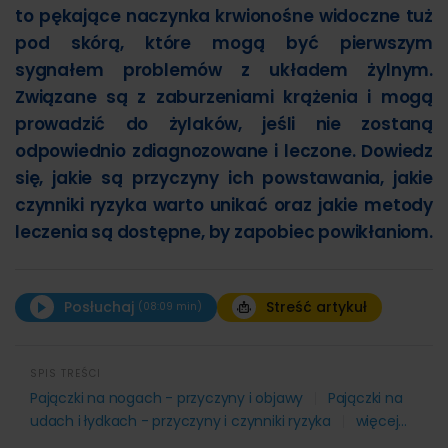
to pękające naczynka krwionośne widoczne tuż
pod skórą, które mogą być pierwszym
sygnałem problemów z układem żylnym.
Związane są z zaburzeniami krążenia i mogą
prowadzić do żylaków, jeśli nie zostaną
odpowiednio zdiagnozowane i leczone. Dowiedz
się, jakie są przyczyny ich powstawania, jakie
czynniki ryzyka warto unikać oraz jakie metody
leczenia są dostępne, by zapobiec powikłaniom.
Posłuchaj
Streść artykuł
(08:09 min)
00:00
08:08
SPIS TREŚCI
STRESZCZENIE ARTYKUŁU:
Pajączki na nogach - przyczyny i objawy
Pajączki na
udach i łydkach - przyczyny i czynniki ryzyka
więcej...