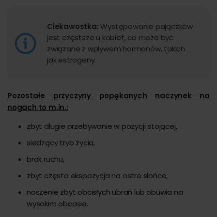
Ciekawostka:
Występowanie pajączków
jest częstsze u kobiet, co może być
związane z wpływem hormonów, takich
jak estrogeny.
Pozostałe przyczyny popękanych naczynek na
nogach to m.in.:
zbyt długie przebywanie w pozycji stojącej,
siedzący tryb życia,
brak ruchu,
zbyt częsta ekspozycja na ostre słońce,
noszenie zbyt obcisłych ubrań lub obuwia na
wysokim obcasie.