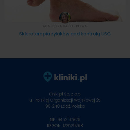
AGNIESZKA KAPKA-PLEWA
Skleroterapia żylaków pod kontrolą USG
Kliniki.pl Sp. z o.o.
ul. Polskiej Organizacji Wojskowej 25
90-248
Łódź, Polska
NIP: 9452167826
REGON: 122529298