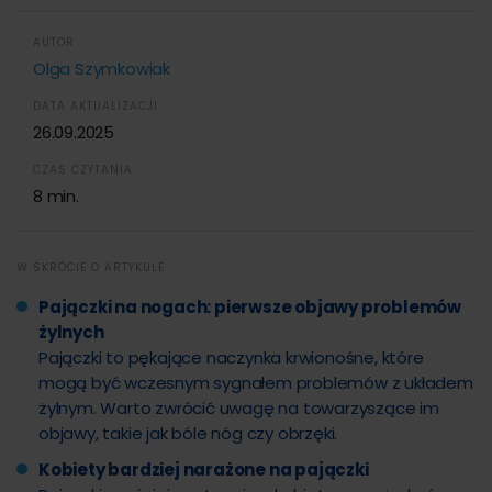
AUTOR
Olga Szymkowiak
DATA AKTUALIZACJI
26.09.2025
CZAS CZYTANIA
8 min.
W SKRÓCIE O ARTYKULE
Pajączki na nogach: pierwsze objawy problemów
żylnych
Pajączki to pękające naczynka krwionośne, które
mogą być wczesnym sygnałem problemów z układem
żylnym. Warto zwrócić uwagę na towarzyszące im
objawy, takie jak bóle nóg czy obrzęki.
Kobiety bardziej narażone na pajączki