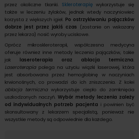
przez okoliczne tkanki.
Skleroterapię
wykorzystuje się
także w leczeniu żylaków, jednak wtedy naczyniowiec
korzysta z większych igieł.
Po ostrzykiwaniu pajączków
dobrze jest przez jakiś czas
(zostanie on wskazany
przez lekarza) nosić wyroby uciskowe.
Oprócz mikroskleroterapii, współczesna medycyna
oferuje również inne metody leczenia pajączków, takie
jak
laseroterapia oraz ablacja termiczna
.
Laseroterapia
polega na użyciu wiązki laserowej, która
jest absorbowana przez hemoglobinę w naczyniach
krwionośnych, co prowadzi do ich zniszczenia. Z kolei
ablacja termiczna
wykorzystuje ciepło do zamknięcia
uszkodzonych naczyń.
Wybór metody leczenia zależy
od indywidualnych potrzeb pacjenta
i powinien być
skonsultowany z lekarzem specjalistą, ponieważ nie
wszystkie metody są odpowiednie dla każdego.