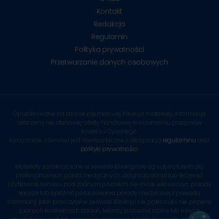
Kontakt
Redakcja
Regulamin
Polityka prywatności
Przetwarzanie danych osobowych
Opublikowane na stronie internetowej Kliniki.pl materiały, informacje
oraz ceny nie stanowią oferty handlowej w rozumieniu przepisów
Kodeksu Cywilnego.
Korzystanie z serwisu jest równoznaczne z akceptacją
regulaminu
oraz
polityki prywatności
.
Materiały zamieszczone w serwisie Kliniki.pl nie są substytutem dla
profesjonalnych porad medycznych, diagnozowania lub leczenia.
Użytkownik serwisu pod żadnym pozorem nie może lekceważyć porady
lekarza lub opóźnić poszukiwania porady medycznej z powodu
informacji, jakie przeczytał w serwisie. Kliniki.pl nie poleca ani nie popiera
żadnych konkretnych badań, lekarzy, procedur, opinii lub innych