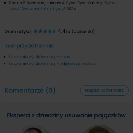
Darren P. Sandean, Hasnain A. Syed, Ryan Winters,
"Spider
Veins" (www.ncbi.nlm.nih.gov)
, 2024
Oceń artykuł:
4.4
/5 (opinie
66
)
Inne przydatne linki
Leczenie żylaków nóg - ceny
Leczenie żylaków nóg - zdjęcia przed i po
Komentarze (0)
Napisz komentarz
Eksperci z dziedziny usuwanie pajączków