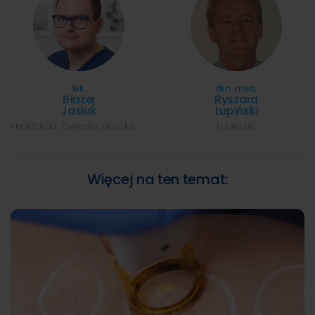
lek.
dr n. med.
Błażej
Ryszard
Jasiuk
Łupiński
PROKTOLOG, CHIRURG OGÓLNY, FLEBOLOG
FLEBOLOG
Więcej na ten temat: