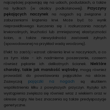
najczęściej pojawiają się na udach, podudziach, a także
na łydkach (w okolicy podkolanowej).
Przyczyny
pękających naczynek
na nogach są związane z
zaburzeniami krążenia krwi. Może być to wynik
nieprawidłowego kurczenia się i rozkurczania naczyń
krwionośnych, kruchości lub zmniejszonej elastyczności
ścian, a także niewydolności zastawek żylnych
(spowodowanej na przykład wadą wrodzoną).
Efekt to zastój i wzrost ciśnienia krwi w naczyniach, a co
za tym idzie - ich nadmierne poszerzenie, czasem
również pękanie ich delikatnych ścianek.
Niektóre
choroby, takie jak marskość wątroby
, mogą również
prowadzić do powstawania pajączków na skórze.
Zazwyczaj
pajączki na nogach
są skutkiem
współistnienia kilku z powyższych przyczyn. Ryzyko ich
wystąpienia zwiększa się również wraz z wiekiem oraz w
okresie ciąży. Nie bez znaczenia są także predyspozycje
genetyczne.