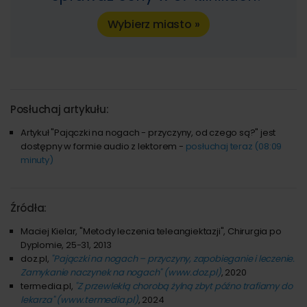
Wybierz miasto »
Posłuchaj artykułu:
Artykuł "Pajączki na nogach - przyczyny, od czego są?" jest
dostępny w formie audio z lektorem -
posłuchaj teraz (08:09
minuty)
Źródła:
Maciej Kielar, "Metody leczenia teleangiektazji", Chirurgia po
Dyplomie, 25-31, 2013
doz.pl,
"Pajączki na nogach – przyczyny, zapobieganie i leczenie.
Zamykanie naczynek na nogach" (www.doz.pl)
, 2020
termedia.pl,
"Z przewlekłą chorobą żylną zbyt późno trafiamy do
lekarza" (www.termedia.pl)
, 2024