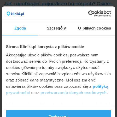
Jak zapobiegać pajączkom na nogach? Osiem
cennych wskazówek
Warto być aktywnym fizycznie - spacerować,
biegać, pływać, jeździć na rowerze czy uprawiać
Zgoda
Szczegóły
O plikach cookies
jogę.
W trakcie pracy stojącej lub siedzącej dobrze jest
robić przerwy na zmianę pozycji lub kilka prostych
Strona Kliniki.pl korzysta z plików cookie
ćwiczeń - pobudza to krążenie krwi.
Akceptując użycie plików cookies, pozwalasz nam
dostosować serwis do Twoich preferencji. Korzystamy z
Należy unikać alkoholu i papierosów.
cookies głównie po to, aby zwiększyć użyteczność
Trzeba zrezygnować z noszenia bardzo obcisłych
serwisu Kliniki.pl, zapewnić bezpieczeństwo użytkownika
spodni, a także częstego zakładania butów na
oraz zbierać dane statystyczne. Możesz zmienić
wysokim obcasie.
ustawienia plików cookies oraz zapoznać się z
polityką
Lepiej nie zakładać nogi na nogę podczas siedzenia.
prywatności
oraz
przetwarzania danych osobowych
.
Dobrze jest utrzymywać właściwą wagę.
Wykorzystujemy pliki cookie do spersonalizowania treści
Należy unikać solarium i sauny.
i reklam, aby oferować funkcje społecznościowe i
Zaakceptuj