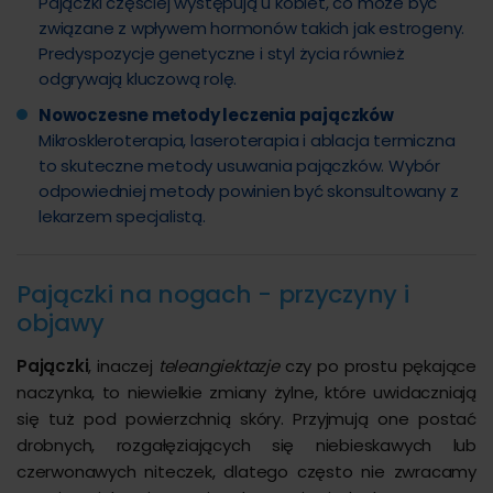
Pajączki częściej występują u kobiet, co może być
związane z wpływem hormonów takich jak estrogeny.
Predyspozycje genetyczne i styl życia również
odgrywają kluczową rolę.
Nowoczesne metody leczenia pajączków
Mikroskleroterapia, laseroterapia i ablacja termiczna
to skuteczne metody usuwania pajączków. Wybór
odpowiedniej metody powinien być skonsultowany z
lekarzem specjalistą.
Pajączki na nogach - przyczyny i
objawy
Pajączki
, inaczej
teleangiektazje
czy po prostu pękające
naczynka, to niewielkie zmiany żylne, które uwidaczniają
się tuż pod powierzchnią skóry. Przyjmują one postać
drobnych, rozgałęziających się niebieskawych lub
czerwonawych niteczek, dlatego często nie zwracamy