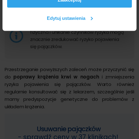
analizować ruch w naszej witrynie. Informacje o tym, jak
Trzeba ograniczyć gorące kąpiele.
korzystasz z naszej witryny, udostępniamy partnerom
społecznościowym, reklamowym i analitycznym.
Edytuj ustawienia
Partnerzy mogą połączyć te informacje z innymi danymi
Informacja:
Regularna aktywność
otrzymanymi od Ciebie lub uzyskanymi podczas
fizyczna i unikanie czynników ryzyka mogą
korzystania z ich usług.
znacznie zredukować ryzyko pojawienia
się pajączków.
Przestrzeganie powyższych zaleceń może przyczynić się
do
poprawy krążenia krwi w nogach
i zmniejszenia
ryzyka pojawienia się pajączków. Warto również
regularnie konsultować się z lekarzem, szczególnie jeśli
mamy predyspozycje genetyczne do problemów z
układem krążenia.
Usuwanie pajączków
- sprawdź ceny w 37 klinikach!