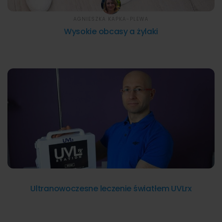
AGNIESZKA KAPKA-PLEWA
Wysokie obcasy a żylaki
Ultranowoczesne leczenie światłem UVLrx