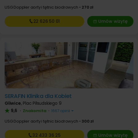
USG Doppler aorty i tętnic biodrowych
270 zł
22 626
50 01
Umów wizytę
SERAFIN Klinika dla Kobiet
Gliwice
,
Plac Piłsudskiego 9
9,6
Znakomita
•
•
1667 opinii
USG Doppler aorty i tętnic biodrowych
300 zł
32 433
36 25
Umów wizytę