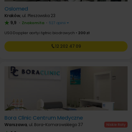
Oslomed
Kraków
,
ul. Pleszowska 23
9,9
Znakomita
•
•
527 opinii
USG Doppler aorty i tętnic biodrowych
200 zł
12 202
47 09
Bora Clinic Centrum Medyczne
Warszawa
,
ul. Bora-Komorowskiego 37