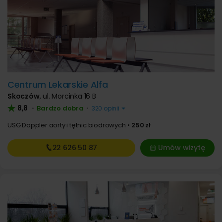
Centrum Lekarskie Alfa
Skoczów
,
ul. Morcinka 16 B
8,8
Bardzo dobra
•
•
320 opinii
USG Doppler aorty i tętnic biodrowych
250 zł
22 626
50 87
Umów wizytę