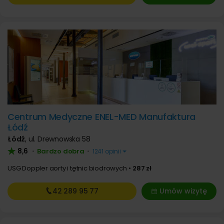
Centrum Medyczne ENEL-MED Manufaktura
Łódź
Łódź
,
ul. Drewnowska 58
8,6
Bardzo dobra
•
•
1241 opinii
USG Doppler aorty i tętnic biodrowych
287 zł
42 289
95 77
Umów wizytę