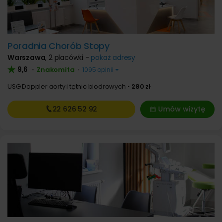
Poradnia Chorób Stopy
Warszawa
,
2 placówki -
pokaż adresy
9,6
Znakomita
•
•
1095 opinii
USG Doppler aorty i tętnic biodrowych
280 zł
22 626
52 92
Umów wizytę