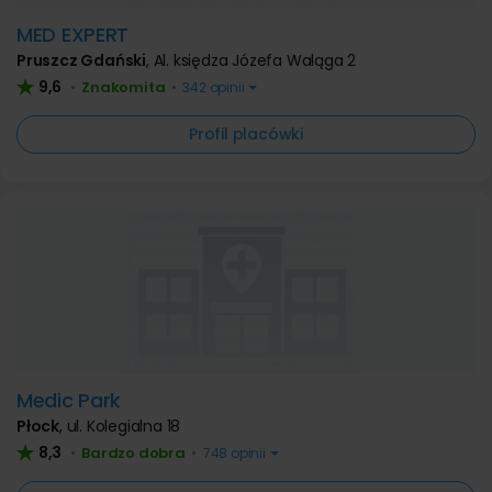
MED EXPERT
Pruszcz Gdański
,
Al. księdza Józefa Waląga 2
9,6
Znakomita
•
•
342 opinii
Profil placówki
Medic Park
Płock
,
ul. Kolegialna 18
8,3
Bardzo dobra
•
•
748 opinii