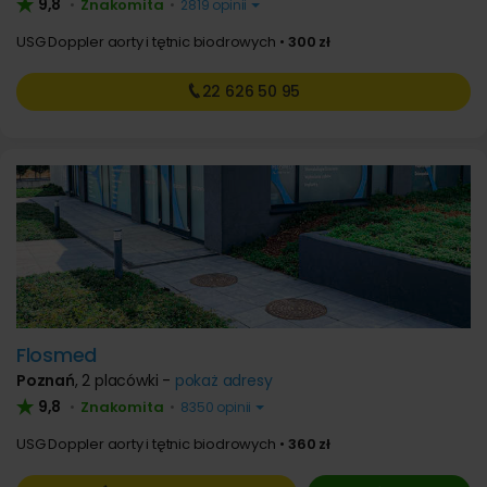
9,8
Znakomita
•
•
2819 opinii
USG Doppler aorty i tętnic biodrowych
300 zł
22 626
50 95
Flosmed
Poznań
,
2 placówki -
pokaż adresy
9,8
Znakomita
•
•
8350 opinii
USG Doppler aorty i tętnic biodrowych
360 zł