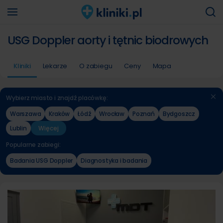
USG Doppler aorty i tętnic biodrowych
Kliniki
Lekarze
O zabiegu
Ceny
Mapa
Wybierz miasto i znajdź placówkę:
Warszawa
Kraków
Łódź
Wrocław
Poznań
Bydgoszcz
Lublin
Więcej
Popularne zabiegi:
Badania USG Doppler
Diagnostyka i badania