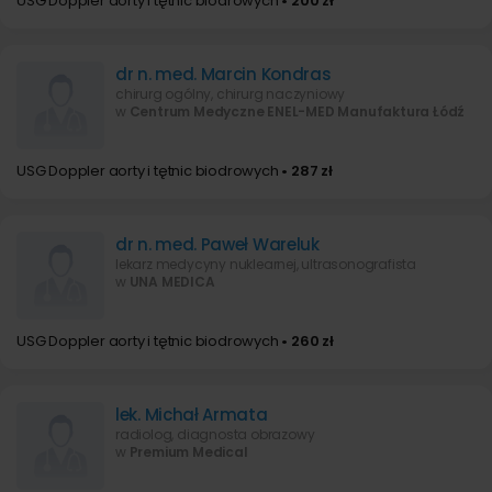
USG Doppler aorty i tętnic biodrowych
• 200 zł
dr n. med. Marcin Kondras
chirurg ogólny, chirurg naczyniowy
w
Centrum Medyczne ENEL-MED Manufaktura Łódź
USG Doppler aorty i tętnic biodrowych
• 287 zł
dr n. med. Paweł Wareluk
lekarz medycyny nuklearnej, ultrasonografista
w
UNA MEDICA
USG Doppler aorty i tętnic biodrowych
• 260 zł
lek. Michał Armata
radiolog, diagnosta obrazowy
w
Premium Medical