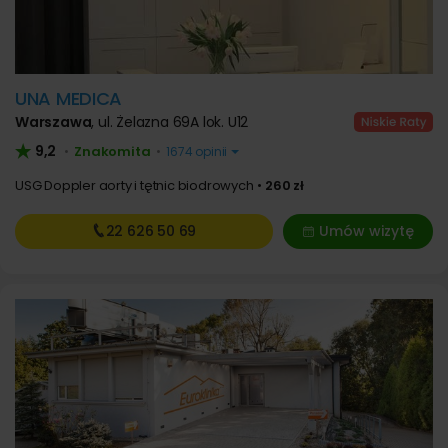
UNA MEDICA
Warszawa
,
ul. Żelazna 69A lok. U12
9,2
Znakomita
•
•
1674 opinii
USG Doppler aorty i tętnic biodrowych
260 zł
22 626
50 69
Umów wizytę