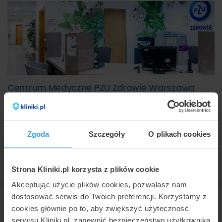
Centrum Medyczne PZU Zdrowie Warszawa
Powązkowska
Warszawa
,
ul. Powązkowska 44c
8,6
Bardzo dobra
•
•
742 opinii
Zgoda
Szczegóły
O plikach cookies
USG Doppler aorty i tętnic biodrowych
160 zł
22 626
51 18
Umów wizytę
Strona Kliniki.pl korzysta z plików cookie
Akceptując użycie plików cookies, pozwalasz nam
dostosować serwis do Twoich preferencji. Korzystamy z
cookies głównie po to, aby zwiększyć użyteczność
serwisu Kliniki.pl, zapewnić bezpieczeństwo użytkownika