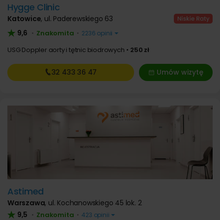
Hygge Clinic
Katowice
,
ul. Paderewskiego 63
9,6
Znakomita
•
•
2236 opinii
USG Doppler aorty i tętnic biodrowych
250 zł
32 433
36 47
Umów wizytę
Astimed
Warszawa
,
ul. Kochanowskiego 45 lok. 2
9,5
Znakomita
•
•
423 opinii