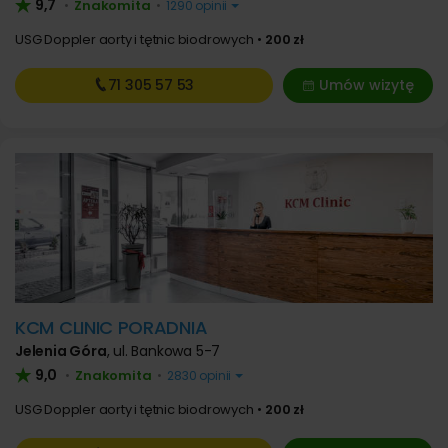
9,7
Znakomita
•
•
1290 opinii
USG Doppler aorty i tętnic biodrowych
200 zł
71 305
57 53
Umów wizytę
KCM CLINIC PORADNIA
Jelenia Góra
,
ul. Bankowa 5-7
9,0
Znakomita
•
•
2830 opinii
USG Doppler aorty i tętnic biodrowych
200 zł