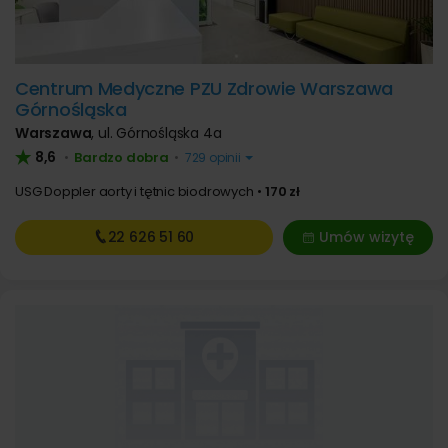
Centrum Medyczne PZU Zdrowie Warszawa
Górnośląska
Warszawa
,
ul. Górnośląska 4a
8,6
Bardzo dobra
•
•
729 opinii
USG Doppler aorty i tętnic biodrowych
170 zł
22 626
51 60
Umów wizytę