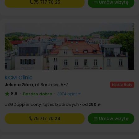
75 717
70 25
Umów wizytę
KCM Clinic
Jelenia Góra
,
ul. Bankowa 5-7
8,8
Bardzo dobra
•
•
3074 opinii
USG Doppler aorty i tętnic biodrowych
od
250 zł
75 717
70 24
Umów wizytę