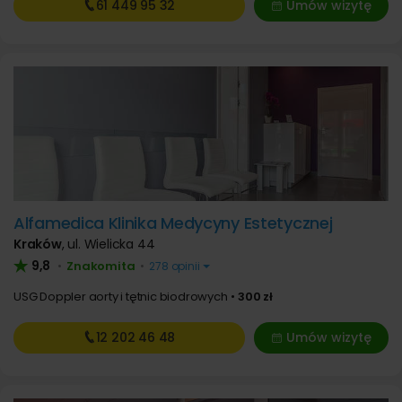
61 449
95 32
Umów wizytę
Alfamedica Klinika Medycyny Estetycznej
Kraków
,
ul. Wielicka 44
9,8
Znakomita
•
•
278 opinii
USG Doppler aorty i tętnic biodrowych
300 zł
12 202
46 48
Umów wizytę