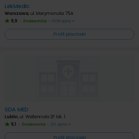
LekMedic
Warszawa
,
ul. Marymoncka 75A
9,9
Znakomita
•
•
1008 opinii
Profil placówki
SDA MED
Lublin
,
ul. Wallenroda 2F lok. 1
9,1
Znakomita
•
•
261 opinii
Profil placówki