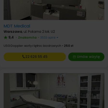
MDT Medical
Warszawa
,
ul. Pokorna 2 lok. U2
9,4
Znakomita
•
•
3533 opinii
USG Doppler aorty i tętnic biodrowych
250 zł
22 626
55 45
Umów wizytę