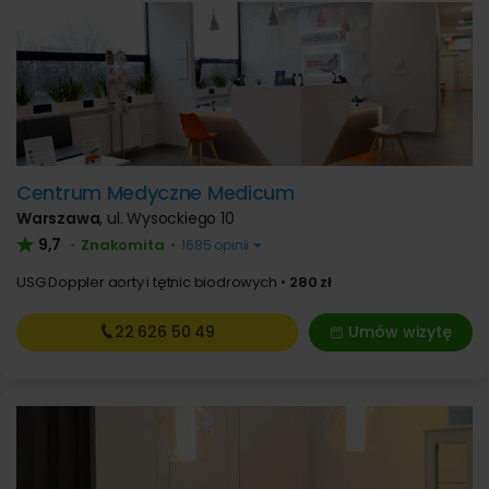
Centrum Medyczne Medicum
Warszawa
,
ul. Wysockiego 10
9,7
Znakomita
•
•
1685 opinii
USG Doppler aorty i tętnic biodrowych
280 zł
22 626
50 49
Umów wizytę