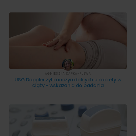
AGNIESZKA KAPKA-PLEWA
USG Doppler żył kończyn dolnych u kobiety w
ciąży - wskazania do badania