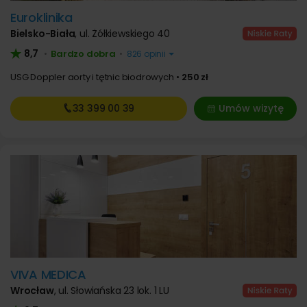
Euroklinika
Bielsko-Biała
,
ul. Żółkiewskiego 40
8,7
Bardzo dobra
•
•
826 opinii
USG Doppler aorty i tętnic biodrowych
250 zł
33 399
00 39
Umów wizytę
VIVA MEDICA
Wrocław
,
ul. Słowiańska 23 lok. 1 LU