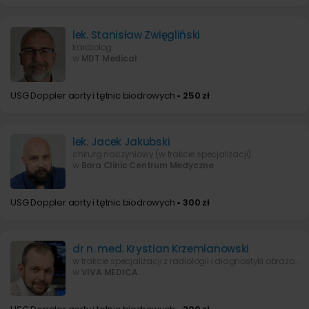
lek. Stanisław Zwięgliński
kardiolog
w
MDT Medical
USG Doppler aorty i tętnic biodrowych
• 250 zł
lek. Jacek Jakubski
chirurg naczyniowy (w trakcie specjalizacji)
w
Bora Clinic Centrum Medyczne
USG Doppler aorty i tętnic biodrowych
• 300 zł
dr n. med. Krystian Krzemianowski
w trakcie specjalizacji z radiologii i diagnostyki obrazowej.
w
VIVA MEDICA