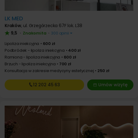
LK MED
Kraków
,
ul. Grzegórzecka 67F lok. L38
9,5
Znakomita
•
•
300 opinii
Lipoliza iniekcyjna
600 zł
Podbródek - lipoliza iniekcyjna
400 zł
Ramiona - lipoliza iniekcyjna
600 zł
Brzuch - lipoliza iniekcyjna
700 zł
Konsultacja w zakresie medycyny estetycznej
250 zł
12 202
45 63
Umów wizytę