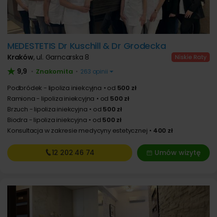
MEDESTETIS Dr Kuschill & Dr Grodecka
Kraków
,
ul. Garncarska 8
9,9
Znakomita
•
•
263 opinii
Podbródek - lipoliza iniekcyjna
od
500 zł
Ramiona - lipoliza iniekcyjna
od
500 zł
Brzuch - lipoliza iniekcyjna
od
500 zł
Biodra - lipoliza iniekcyjna
od
500 zł
Konsultacja w zakresie medycyny estetycznej
400 zł
12 202
46 74
Umów wizytę