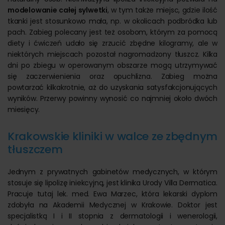
modelowanie całej sylwetki
, w tym także miejsc, gdzie ilość
tkanki jest stosunkowo mała, np. w okolicach podbródka lub
pach. Zabieg polecany jest też osobom, którym za pomocą
diety i ćwiczeń udało się zrzucić zbędne kilogramy, ale w
niektórych miejscach pozostał nagromadzony tłuszcz. Kilka
dni po zbiegu w operowanym obszarze mogą utrzymywać
się zaczerwienienia oraz opuchlizna. Zabieg można
powtarzać kilkakrotnie, aż do uzyskania satysfakcjonujących
wyników. Przerwy powinny wynosić co najmniej około dwóch
miesięcy.
Krakowskie kliniki w walce ze zbędnym
tłuszczem
Jednym z prywatnych gabinetów medycznych, w którym
stosuje się lipolizę iniekcyjną, jest klinika Urody Villa Dermatica.
Pracuje tutaj lek. med. Ewa Marzec, która lekarski dyplom
zdobyła na Akademii Medycznej w Krakowie. Doktor jest
specjalistką I i II stopnia z dermatologii i wenerologii,