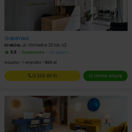
Gabimed
Kraków
,
ul. Chmielna 20 lok. U2
9,8
Znakomita
•
•
179 opinii
Aqualyx - 1 ampułka
500 zł
12 202
45 61
Umów wizytę