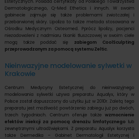
Estetycznych. Posiada certyfikaty od Polskiego Towarzystwa
Dermatologicznego, Q-Med Ethetics i innych. W swoim
gabinecie zajmuje się także problemami zwiotczałej i
przebarwionej skóry. Lipoliza to także metoda stosowana w
Ośrodku Medycznym Osteomed. Pprócz lipolizy, pacjenci
niezadowoleni z nadmiaru tkanki tłuszczowej w swoim ciele
mogą także poddać się
zabiegom CoolSculpting
przeprowadzanym za pomocą systemu Zeltic
.
Nieinwazyjne modelowanie sylwetki w
Krakowie
Centrum Medycyny Estetycznej do nieinwazyjnego
modelowania sylwetki używa preparatu Aqualyx, który w
Polsce został dopuszczony do użytku już w 2010r. Zaletą tego
preparatu jest możliwość powtórzenia zabiegu już po dwóch,
trzech tygodniach. Centrum oferuje także
wzmocnienie
efektów iniekcji za pomocą drenażu limfatycznego
lub
zewnętrznymi ultradźwiękami. Z preparatu Aqualyx korzysta
także Dermedika – Gabinet Dermatologii Estetyznej i