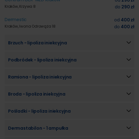
od
290 zł
Kraków, Krzywa 8
do
290 zł
Dermestic
od
400 zł
Kraków, Iwona Odrowąża 18
do
400 zł
Brzuch - lipoliza iniekcyjna
Podbródek - lipoliza iniekcyjna
Ramiona - lipoliza iniekcyjna
Broda - lipoliza iniekcyjna
Pośladki - lipoliza iniekcyjna
Dermastabilon - 1 ampułka