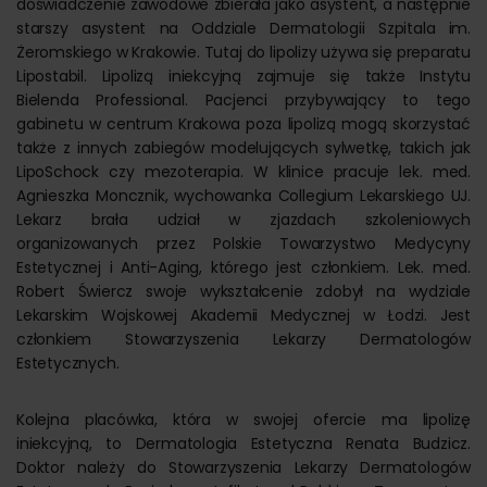
doświadczenie zawodowe zbierała jako asystent, a następnie
starszy asystent na Oddziale Dermatologii Szpitala im.
Żeromskiego w Krakowie. Tutaj do lipolizy używa się preparatu
Lipostabil. Lipolizą iniekcyjną zajmuje się także Instytu
Bielenda Professional. Pacjenci przybywający to tego
gabinetu w centrum Krakowa poza lipolizą mogą skorzystać
także z innych zabiegów modelujących sylwetkę, takich jak
LipoSchock czy mezoterapia. W klinice pracuje lek. med.
Agnieszka Moncznik, wychowanka Collegium Lekarskiego UJ.
Lekarz brała udział w zjazdach szkoleniowych
organizowanych przez Polskie Towarzystwo Medycyny
Estetycznej i Anti-Aging, którego jest członkiem. Lek. med.
Robert Świercz swoje wykształcenie zdobył na wydziale
Lekarskim Wojskowej Akademii Medycznej w Łodzi. Jest
członkiem Stowarzyszenia Lekarzy Dermatologów
Estetycznych.
Kolejna placówka, która w swojej ofercie ma lipolizę
iniekcyjną, to Dermatologia Estetyczna Renata Budzicz.
Doktor należy do Stowarzyszenia Lekarzy Dermatologów