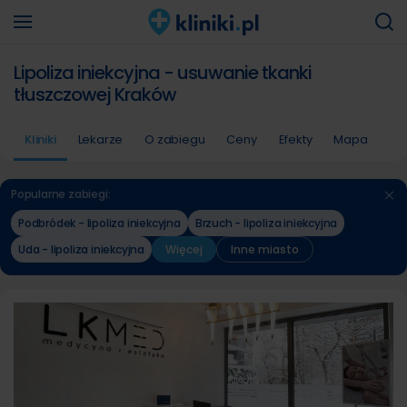
Lipoliza iniekcyjna - usuwanie tkanki
tłuszczowej Kraków
Kliniki
Lekarze
O zabiegu
Ceny
Efekty
Mapa
Popularne zabiegi:
Podbródek - lipoliza iniekcyjna
Brzuch - lipoliza iniekcyjna
Uda - lipoliza iniekcyjna
Więcej
Inne miasto