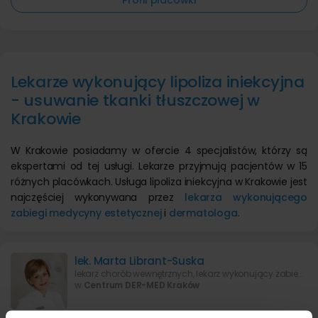
Profil placówki
Lekarze wykonujący lipoliza iniekcyjna
- usuwanie tkanki tłuszczowej w
Krakowie
W Krakowie posiadamy w ofercie 4 specjalistów, którzy są
ekspertami od tej usługi. Lekarze przyjmują pacjentów w 15
różnych placówkach. Usługa lipoliza iniekcyjna w Krakowie jest
najczęściej wykonywana przez
lekarza wykonującego
zabiegi medycyny estetycznej
i
dermatologa
.
lek. Marta Librant-Suska
lekarz chorób wewnętrznych, lekarz wykonujący zabiegi medycyny estetycznej
w
Centrum DER-MED Kraków