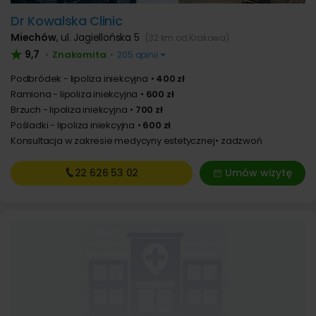
Dr Kowalska Clinic
Miechów
,
ul. Jagiellońska 5
(32 km od Krakowa)
9,7
Znakomita
•
•
205 opinii
Podbródek - lipoliza iniekcyjna
400 zł
Ramiona - lipoliza iniekcyjna
600 zł
Brzuch - lipoliza iniekcyjna
700 zł
Pośladki - lipoliza iniekcyjna
600 zł
Konsultacja w zakresie medycyny estetycznej
zadzwoń
22 626
53 02
Umów wizytę