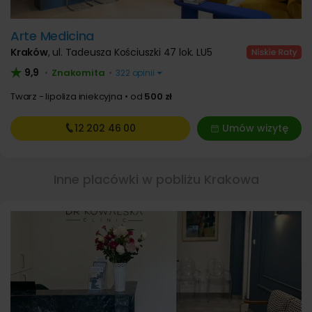
Arte Medicina
Kraków
,
ul. Tadeusza Kościuszki 47 lok. LU5
9,9
Znakomita
•
•
322 opinii
Twarz - lipoliza iniekcyjna
od
500 zł
12 202
46 00
Umów wizytę
Inne placówki w pobliżu Krakowa