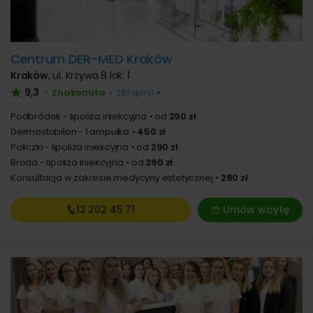
Centrum DER-MED Kraków
Kraków
,
ul. Krzywa 8 lok. 1
9,3
Znakomita
•
•
281 opinii
Podbródek - lipoliza iniekcyjna
od
290 zł
Dermastabilon - 1 ampułka
450 zł
Policzki - lipoliza iniekcyjna
od
290 zł
Broda - lipoliza iniekcyjna
od
290 zł
Konsultacja w zakresie medycyny estetycznej
280 zł
12 202
45 71
Umów wizytę