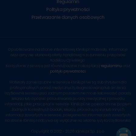
Regulamin
Polityka prywatności
Przetwarzanie danych osobowych
Opublikowane na stronie internetowej Kliniki.pl materiały, informacje
oraz ceny nie stanowią oferty handlowej w rozumieniu przepisów
Kodeksu Cywilnego.
Korzystanie z serwisu jest równoznaczne z akceptacją
regulaminu
oraz
polityki prywatności
.
Materiały zamieszczone w serwisie Kliniki.pl nie są substytutem dla
profesjonalnych porad medycznych, diagnozowania lub leczenia.
Użytkownik serwisu pod żadnym pozorem nie może lekceważyć porady
lekarza lub opóźnić poszukiwania porady medycznej z powodu
informacji, jakie przeczytał w serwisie. Kliniki.pl nie poleca ani nie popiera
żadnych konkretnych badań, lekarzy, procedur, opinii lub innych
informacji zawartych w serwisie, poleganie na informacjach zawartych
na stronie Kliniki.pl odbywa się wyłącznie na własne ryzyko Użytkownika.
Copyright © 2012 - 2026 Kliniki.pl Sp. z o.o.