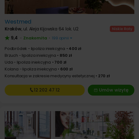
Westmed
Kraków
,
ul. Aleja Kijowska 64 lok. U2
9,4
Znakomita
•
•
199 opinii
Podbródek - lipoliza iniekcyjna
400 zł
Brzuch - lipoliza iniekcyjna
850 zł
Uda - lipoliza iniekcyjna
700 zł
Kolana - lipoliza iniekcyjna
600 zł
Konsultacja w zakresie medycyny estetycznej
270 zł
12 202
47 12
Umów wizytę