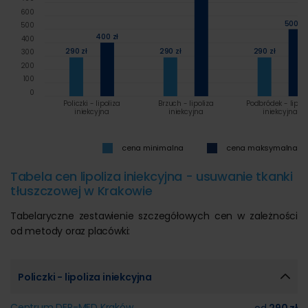
600
500 zł
500
400 zł
400
290 zł
290 zł
290 zł
300
200
100
0
Policzki - lipoliza
Brzuch - lipoliza
Podbródek - lipoli
iniekcyjna
iniekcyjna
iniekcyjna
cena minimalna
cena maksymalna
Tabela cen lipoliza iniekcyjna - usuwanie tkanki
tłuszczowej w Krakowie
Tabelaryczne zestawienie szczegółowych cen w zależności
od metody oraz placówki:
Policzki - lipoliza iniekcyjna
Centrum DER-MED Kraków