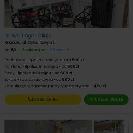
Dr Wolfinger Clinic
Kraków
,
ul. Cybulskiego 5
9,2
Znakomita
•
•
130 opinii
Podbródek - lipoliza iniekcyjna
od
500 zł
Ramiona - lipoliza iniekcyjna
od
500 zł
Plecy - lipoliza iniekcyjna
od
500 zł
Łokcie - lipoliza iniekcyjna
od
500 zł
Konsultacja w zakresie medycyny estetycznej
450 zł
12 202
46 86
Umów wizytę