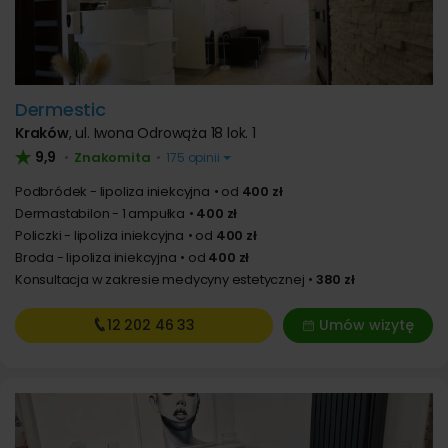
Dermestic
Kraków
,
ul. Iwona Odrowąża 18 lok. 1
9,9
Znakomita
•
•
175 opinii
Podbródek - lipoliza iniekcyjna
od
400 zł
Dermastabilon - 1 ampułka
400 zł
Policzki - lipoliza iniekcyjna
od
400 zł
Broda - lipoliza iniekcyjna
od
400 zł
Konsultacja w zakresie medycyny estetycznej
380 zł
12 202
46 33
Umów wizytę