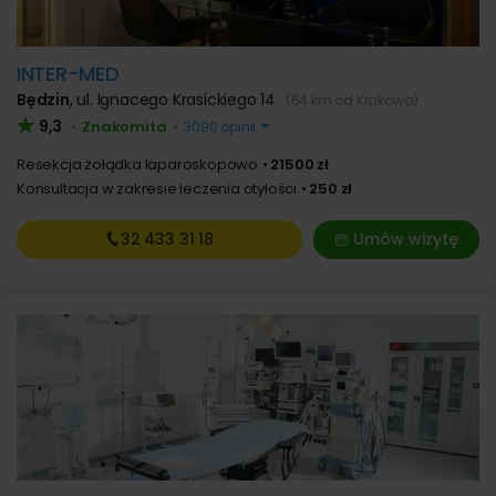
INTER-MED
Będzin
,
ul. Ignacego Krasickiego 14
(64 km od Krakowa)
9,3
Znakomita
•
•
3090 opinii
Resekcja żołądka laparoskopowo
21500 zł
Konsultacja w zakresie leczenia otyłości
250 zł
32 433
31 18
Umów wizytę