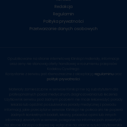
Redakcja
Regulamin
Polityka prywatności
Przetwarzanie danych osobowych
Opublikowane na stronie internetowej Kliniki.pl materiały, informacje
oraz ceny nie stanowią oferty handlowej w rozumieniu przepisów
Kodeksu Cywilnego.
Korzystanie z serwisu jest równoznaczne z akceptacją
regulaminu
oraz
polityki prywatności
.
Materiały zamieszczone w serwisie Kliniki.pl nie są substytutem dla
profesjonalnych porad medycznych, diagnozowania lub leczenia.
Użytkownik serwisu pod żadnym pozorem nie może lekceważyć porady
lekarza lub opóźnić poszukiwania porady medycznej z powodu
informacji, jakie przeczytał w serwisie. Kliniki.pl nie poleca ani nie popiera
żadnych konkretnych badań, lekarzy, procedur, opinii lub innych
informacji zawartych w serwisie, poleganie na informacjach zawartych
na stronie Kliniki.pl odbywa się wyłącznie na własne ryzyko Użytkownika.