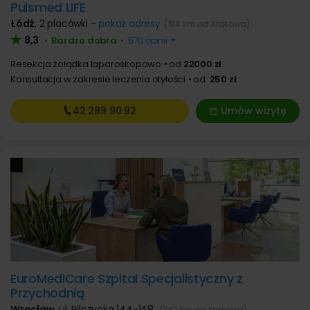
Pulsmed LIFE
Łódź
,
2 placówki -
pokaż adresy
(194 km od Krakowa)
8,3
Bardzo dobra
•
•
570 opinii
Resekcja żołądka laparoskopowo
od
22000 zł
Konsultacja w zakresie leczenia otyłości
od
250 zł
42 289
90 92
Umów wizytę
EuroMediCare Szpital Specjalistyczny z
Przychodnią
Wrocław
,
ul. Pilczycka 144-148
(242 km od Krakowa)