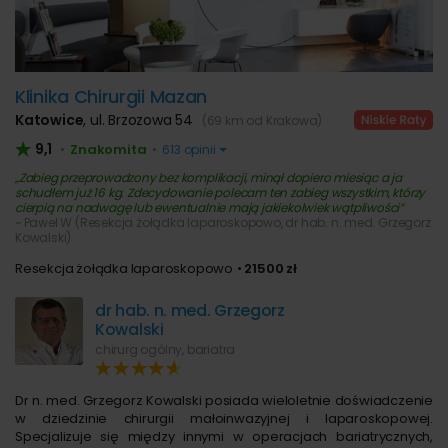
Klinika Chirurgii Mazan
Katowice
,
ul. Brzozowa 54
(69 km od Krakowa)
9,1
Znakomita
•
•
613 opinii
Zabieg przeprowadzony bez komplikacji, minął dopiero miesiąc a ja
schudłem już 16 kg. Zdecydowanie polecam ten zabieg wszystkim, którzy
cierpią na nadwagę lub ewentualnie mają jakiekolwiek wątpliwości
~ Paweł W (Resekcja żołądka laparoskopowo, dr hab. n. med. Grzegorz
Kowalski)
Resekcja żołądka laparoskopowo
21500 zł
dr hab. n. med. Grzegorz
Kowalski
chirurg ogólny, bariatra
Dr n. med. Grzegorz Kowalski posiada wieloletnie doświadczenie
w dziedzinie chirurgii małoinwazyjnej i laparoskopowej.
Specjalizuje się między innymi w operacjach bariatrycznych,