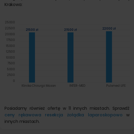
Krakowa:
25000
22500
22000 zł
21500 zł
21500 zł
20000
17500
15000
12500
10000
7500
5000
2500
0
Klinika Chirurgii Mazan
INTER-MED
Pulsmed LIFE
Posiadamy również ofertę w 11 innych miastach. Sprawdź
ceny rękawowa resekcja żołądka laparoskopowo
w
innych miastach.