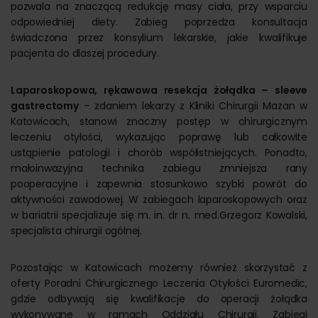
pozwala na znaczącą redukcję masy ciała, przy wsparciu
odpowiedniej diety. Zabieg poprzedza konsultacja
świadczona przez konsylium lekarskie, jakie kwalifikuje
pacjenta do dlaszej procedury.
Laparoskopowa, rękawowa resekcja żołądka – sleeve
gastrectomy
– zdaniem lekarzy z Kliniki Chirurgii Mazan w
Katowicach, stanowi znaczny postęp w chirurgicznym
leczeniu otyłości, wykazując poprawę lub całkowite
ustąpienie patologii i chorób współistniejących. Ponadto,
małoinwazyjna technika zabiegu zmniejsza rany
pooperacyjne i zapewnia stosunkowo szybki powrót do
aktywności zawodowej. W zabiegach laparoskopowych oraz
w bariatrii specjalizuje się m. in. dr n. med.Grzegorz Kowalski,
specjalista chirurgii ogólnej.
Pozostając w Katowicach możemy również skorzystać z
oferty Poradni Chirurgicznego Leczenia Otyłości Euromedic,
gdzie odbywają się kwalifikacje do operacji żołądka
wykonywane w ramach Oddziału Chirurgii. Zabiegi