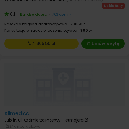
8,1
Bardzo dobra
•
•
763 opinii
Resekcja żołądka laparoskopowo
23050 zł
Konsultacja w zakresie leczenia otyłości
300 zł
71 305
50 51
Umów wizytę
Allmedica
Lublin
,
ul. Kazimierza Przerwy-Tetmajera 21
(227 km od Krakowa)