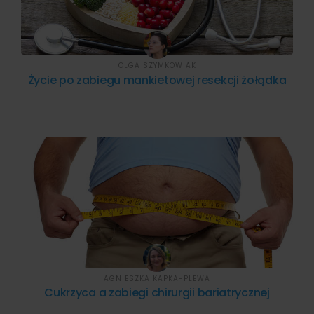
OLGA SZYMKOWIAK
Życie po zabiegu mankietowej resekcji żołądka
AGNIESZKA KAPKA-PLEWA
Cukrzyca a zabiegi chirurgii bariatrycznej