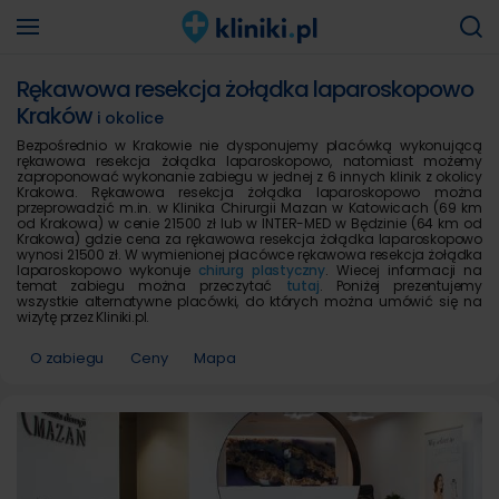
Rękawowa resekcja żołądka laparoskopowo
Kraków
i okolice
Bezpośrednio w Krakowie nie dysponujemy placówką wykonującą
rękawowa resekcja żołądka laparoskopowo, natomiast możemy
zaproponować wykonanie zabiegu w jednej z 6 innych klinik z okolicy
Krakowa. Rękawowa resekcja żołądka laparoskopowo można
przeprowadzić m.in. w Klinika Chirurgii Mazan w Katowicach (69 km
od Krakowa) w cenie 21500 zł lub w INTER-MED w Będzinie (64 km od
Krakowa) gdzie cena za rękawowa resekcja żołądka laparoskopowo
wynosi 21500 zł. W wymienionej placówce rękawowa resekcja żołądka
laparoskopowo wykonuje
chirurg plastyczny
. Wiecej informacji na
temat zabiegu można przeczytać
tutaj
. Poniżej prezentujemy
wszystkie alternatywne placówki, do których można umówić się na
wizytę przez Kliniki.pl.
O zabiegu
Ceny
Mapa