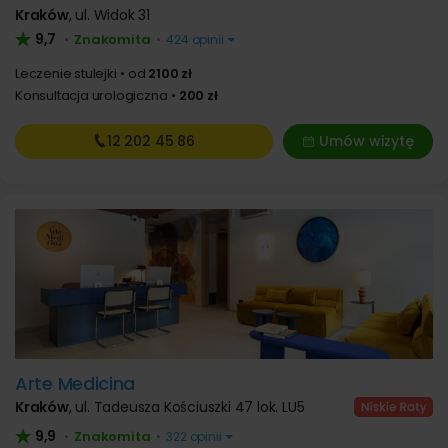
Kraków
,
ul. Widok 31
9,7
Znakomita
•
•
424 opinii
Leczenie stulejki
od
2100 zł
Konsultacja urologiczna
200 zł
12 202
45 86
Umów wizytę
Arte Medicina
Kraków
,
ul. Tadeusza Kościuszki 47 lok. LU5
9,9
Znakomita
•
•
322 opinii