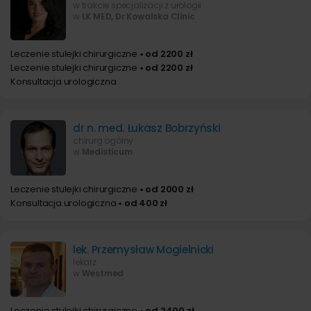
w trakcie specjalizacji z urologii
w
LK MED, Dr Kowalska Clinic
Leczenie stulejki chirurgiczne
• od 2200 zł
Leczenie stulejki chirurgiczne
• od 2200 zł
Konsultacja urologiczna
dr n. med. Łukasz Bobrzyński
chirurg ogólny
w
Medisticum
Leczenie stulejki chirurgiczne
• od 2000 zł
Konsultacja urologiczna
• od 400 zł
lek. Przemysław Mogielnicki
lekarz
w
Westmed
Leczenie stulejki chirurgiczne
• od 2400 zł