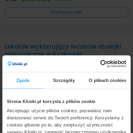
Profil placówki
Lekarze wykonujący leczenie stulejki
chirurgiczne w Krakowie
W Krakowie posiadamy w ofercie 10 specjalistów, którzy są
ekspertami od tej usługi. Lekarze przyjmują pacjentów w 17
różnych placówkach. Usługa leczenie stulejki w Krakowie jest
Zgoda
Szczegóły
O plikach cookies
najczęściej wykonywana przez
urologa
.
Strona Kliniki.pl korzysta z plików cookie
dr n. med. Sławomir Mrozicki
Akceptując użycie plików cookies, pozwalasz nam
urolog
w
Specjalistyczny Gabinet Urologiczny dr n.med Sławomir Mrozicki
dostosować serwis do Twoich preferencji. Korzystamy z
9,6
cookies głównie po to, aby zwiększyć użyteczność
serwisu Kliniki.pl, zapewnić bezpieczeństwo użytkownika