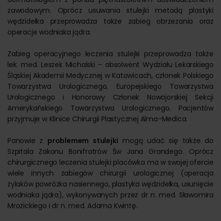
zawodowym. Oprócz usuwania stulejki metodą plastyki
wędzidełka przeprowadza także zabieg obrzezania oraz
operacje wodniaka jądra.
Zabieg operacyjnego leczenia stulejki przeprowadza także
lek. med. Leszek Michalski – absolwent Wydziału Lekarskiego
Śląskiej Akademii Medycznej w Katowicach, członek Polskiego
Towarzystwa Urologicznego, Europejskiego Towarzystwa
Urologicznego i Honorowy Członek Nowojorskiej Sekcji
Amerykańskiego Towarzystwa Urologicznego. Pacjentów
przyjmuje w Klinice Chirurgii Plastycznej Alma-Medica.
Panowie z
problemem stulejki
mogą udać się także do
Szpitala Zakonu Bonifratrów Św Jana Grandego. Oprócz
chirurgicznego leczenia stulejki placówka ma w swojej ofercie
wiele innych zabiegów chirurgii urologicznej (operacja
żylaków powrózka nasiennego, plastyka wędzidełka, usunięcie
wodniaka jądra), wykonywanych przez dr n. med. Sławomira
Mrozickiego i dr n. med. Adama Kwintę.