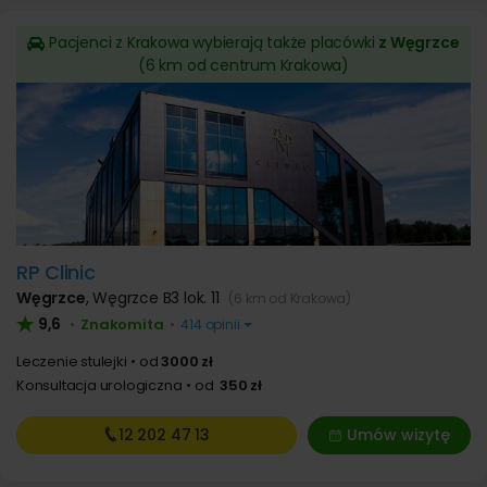
Pacjenci z Krakowa wybierają także placówki
z Węgrzce
(6 km od centrum Krakowa)
RP Clinic
Węgrzce
,
Węgrzce B3 lok. 11
(6 km od Krakowa)
9,6
Znakomita
•
•
414 opinii
Leczenie stulejki
od
3000 zł
Konsultacja urologiczna
od
350 zł
12 202
47 13
Umów wizytę