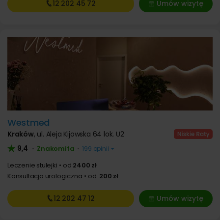
12 202
45 72
Umów wizytę
Westmed
Kraków
,
ul. Aleja Kijowska 64 lok. U2
9,4
Znakomita
•
•
199 opinii
Leczenie stulejki
od
2400 zł
Konsultacja urologiczna
od
200 zł
12 202
47 12
Umów wizytę