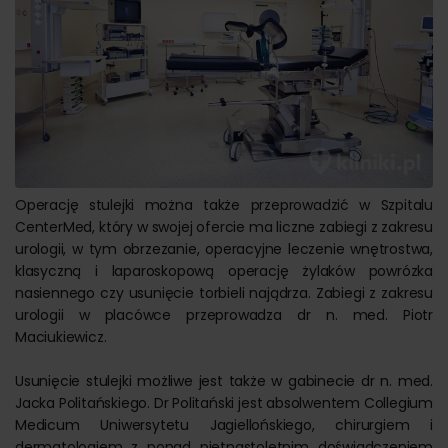
Operację stulejki można także przeprowadzić w Szpitalu
CenterMed, który w swojej ofercie ma liczne zabiegi z zakresu
urologii, w tym obrzezanie, operacyjne leczenie wnętrostwa,
klasyczną i laparoskopową operację żylaków powrózka
nasiennego czy usunięcie torbieli najądrza. Zabiegi z zakresu
urologii w placówce przeprowadza dr n. med. Piotr
Maciukiewicz.
Usunięcie stulejki możliwe jest także w gabinecie dr n. med.
Jacka Politańskiego. Dr Politański jest absolwentem Collegium
Medicum Uniwersytetu Jagiellońskiego, chirurgiem i
dermatologiem z ponad piętnastoletnim doświadczeniem