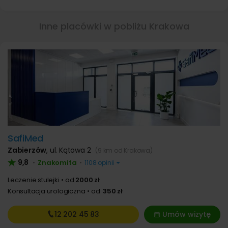
Inne placówki w pobliżu Krakowa
SafiMed
Zabierzów
,
ul. Kątowa 2
(9 km od Krakowa)
9,8
Znakomita
•
•
1108 opinii
Leczenie stulejki
od
2000 zł
Konsultacja urologiczna
od
350 zł
12 202
45 83
Umów wizytę