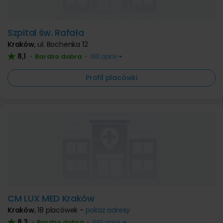
Szpital św. Rafała
Kraków
,
ul. Bochenka 12
8,1
Bardzo dobra
•
•
1811 opinii
Profil placówki
CM LUX MED Kraków
Kraków
,
18 placówek -
pokaż adresy
8,3
Bardzo dobra
•
•
992 opinii