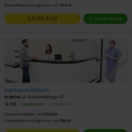
Konsultacja urologiczna
od
250 zł
12 202
47 52
Umów wizytę
Szpital na Klinach
Kraków
,
ul. Kostrzewskiego 47
9,5
Znakomita
•
•
2405 opinii
Leczenie stulejki
od
2700 zł
Konsultacja urologiczna
od
330 zł