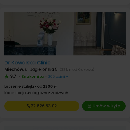
Dr Kowalska Clinic
Miechów
,
ul. Jagiellońska 5
(32 km od Krakowa)
9,7
Znakomita
•
•
205 opinii
Leczenie stulejki
od
2200 zł
Konsultacja urologiczna
zadzwoń
22 626
53 02
Umów wizytę