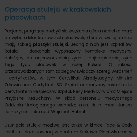
Operacja stulejki w krakowskich
placówkach
Pacjenci, pragnący pozbyć się zwężenia ujścia napletka mają
do wyboru kilak krakowskich placówek, które w swojej ofercie
mają zabieg
plastyki stulejki
. Jedną z nich jest Szpital Św.
Rafała – doskonale wyposażony kompleks medyczny,
należący do najnowocześniejszych i najbezpieczniejszych
tego typu placówek w całej Polsce. O jakości
przeprowadzanych tam zabiegów świadczy szereg wyróżnień
i certyfikatów, w tym Certyfikat Akredytacyjny Ministra
Zdrowia oraz Certyfikat ISO. Szpital odznaczony został także
certyfikatem Bezpieczny Szpital, Perły Medycyny oraz Miejsce
Przyjazne Maluchom. W skład personelu medycznego
Oddziału Urologicznego wchodzą m.in. dr n. med. Janusz
Jaszczyński i lek. med. Wojciech Habrat.
Usunięcie stulejki możliwe jest także w klinice Face & Body
Institute, zlokalizowanej w centrum Krakowa. Placówka ma w