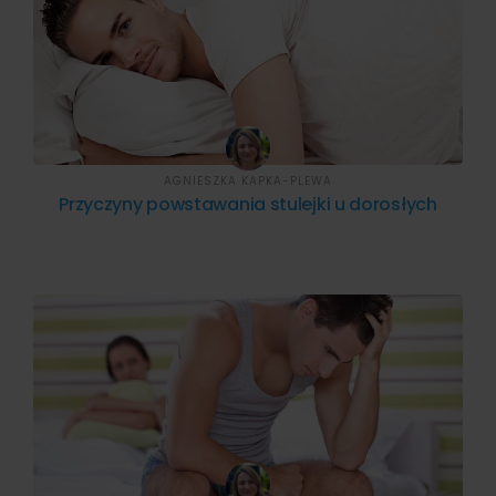
AGNIESZKA KAPKA-PLEWA
Przyczyny powstawania stulejki u dorosłych