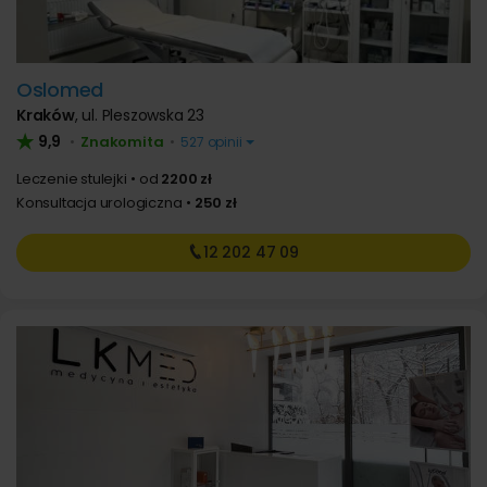
Oslomed
Kraków
,
ul. Pleszowska 23
9,9
Znakomita
•
•
527 opinii
Leczenie stulejki
od
2200 zł
Konsultacja urologiczna
250 zł
12 202
47 09