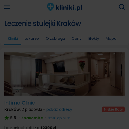
Leczenie stulejki Kraków
Kliniki
Lekarze
O zabiegu
Ceny
Efekty
Mapa
Intima Clinic
Kraków
,
2 placówki -
pokaż adresy
9,6
Znakomita
•
•
8238 opinii
Leczenie stulejki
od
2300 zł