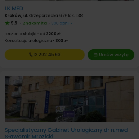
LK MED
Kraków
,
ul. Grzegórzecka 67F lok. L38
9,5
Znakomita
•
•
300 opinii
Leczenie stulejki
od
2200 zł
Konsultacja urologiczna
300 zł
12 202
45 63
Umów wizytę
Specjalistyczny Gabinet Urologiczny dr n.med
Sławomir Mrozicki