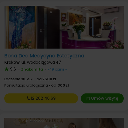
Bona Dea Medycyna Estetyczna
Kraków
,
ul. Wodociągowa 47
9,6
Znakomita
•
•
749 opinii
Leczenie stulejki
od
2500 zł
Konsultacja urologiczna
od
300 zł
12 202
46 69
Umów wizytę