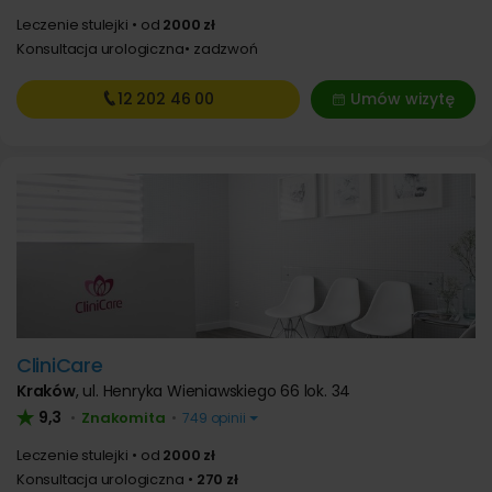
Leczenie stulejki
od
2000 zł
Konsultacja urologiczna
zadzwoń
12 202
46 00
Umów wizytę
CliniCare
Kraków
,
ul. Henryka Wieniawskiego 66 lok. 34
9,3
Znakomita
•
•
749 opinii
Leczenie stulejki
od
2000 zł
Konsultacja urologiczna
270 zł