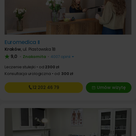
Euromedica II
Kraków
,
ul. Piastowska 1B
9,0
Znakomita
•
•
4007 opinii
Leczenie stulejki
od
2300 zł
Konsultacja urologiczna
od
300 zł
12 202
46 79
Umów wizytę