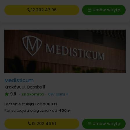
12 202
47 06
Umów wizytę
Medisticum
Kraków
,
ul. Dąbska 11
9,8
Znakomita
•
•
697 opinii
Leczenie stulejki
od
2000 zł
Konsultacja urologiczna
od
400 zł
12 202
46 91
Umów wizytę