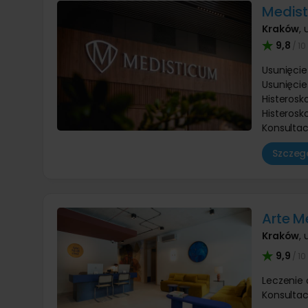
Medis
Kraków
,
9,8
/ 10
Usunięcie
Usunięcie
Histerosk
Histerosk
Konsultac
Szczegó
Arte M
Kraków
,
9,9
/ 10
Leczenie
Konsultac