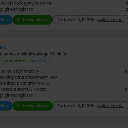
kłykcin kończystych sromu
ja ginekologiczna
12 202
…
ły »
Umów wizytę
Zadzwoń:
pokaż
numer
are
ul. Henryka Wieniawskiego 66 lok. 34
Znakomita
•
•
749 opinii
 polipa szyjki macicy
o
inekologiczna z badaniem USG
ołożnicza z badaniem USG
 kaszaka sromu / krocza
o
ja ginekologiczna
12 202
…
ły »
Umów wizytę
Zadzwoń:
pokaż
numer