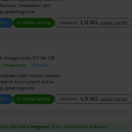
ołożnicza z badaniem USG
ja ginekologiczna
12 202
…
ły »
Umów wizytę
Zadzwoń:
pokaż
numer
ul. Grzegórzecka 67F lok. L38
Znakomita
•
•
300 opinii
nadżerki szyjki macicy laserem
kłykcin kończystych sromu
ja ginekologiczna
12 202
…
ły »
Umów wizytę
Zadzwoń:
pokaż
numer
także placówki
z Węgrzce
(6 km od centrum Krakowa)