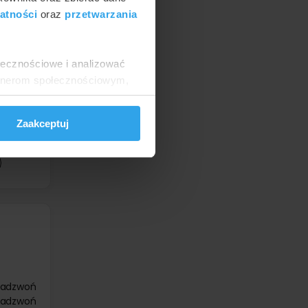
atności
oraz
przetwarzania
ołecznościowe i analizować
8200 zł
artnerom społecznościowym,
3200 zł
anymi od Ciebie lub
4200 zł
4500 zł
Zaakceptuj
d
390 zł
zadzwoń
zadzwoń