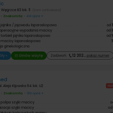
ic
,
Węgrzce B3 lok. 11
(6 km od Krakowa)
Znakomita
•
•
414 opinii
 jajnika / jajowodu laparoskopowo
od
 operacyjne wypadania macicy
od
torbieli jajnika laparoskopowo
od
e macicy laparoskopowo
ja ginekologiczna
12 202
…
ły »
Umów wizytę
Zadzwoń:
pokaż
numer
med
ul. Aleja Kijowska 64 lok. U2
Znakomita
•
•
199 opinii
 polipa szyjki macicy
o
nizacja szyjki macicy
od
kłykcin kończystych sromu
o