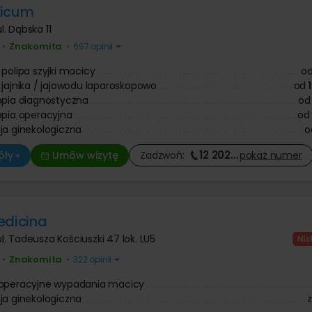
ticum
ul. Dąbska 11
Znakomita
•
•
697 opinii
 polipa szyjki macicy
o
 jajnika / jajowodu laparoskopowo
od
opia diagnostyczna
od
opia operacyjna
od
ja ginekologiczna
o
12 202
…
ły »
Umów wizytę
Zadzwoń:
pokaż
numer
edicina
ul. Tadeusza Kościuszki 47 lok. LU5
Znakomita
•
•
322 opinii
 operacyjne wypadania macicy
ja ginekologiczna