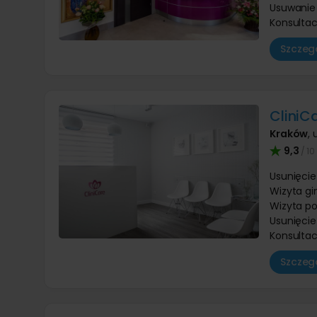
Usuwanie 
Konsultac
Szczegó
CliniC
Kraków
,
9,3
/ 10
Usunięcie
Wizyta g
Wizyta p
Usunięcie
Konsultac
Szczegó