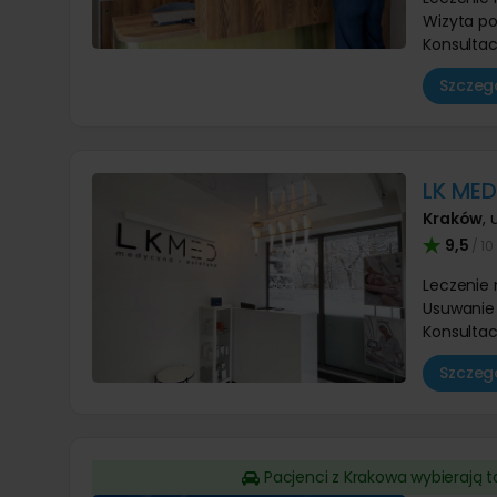
Wizyta p
Konsultac
Szczegó
LK MED
Kraków
,
9,5
/ 10
Leczenie 
Usuwanie 
Konsultac
Szczegó
Pacjenci z Krakowa wybierają 