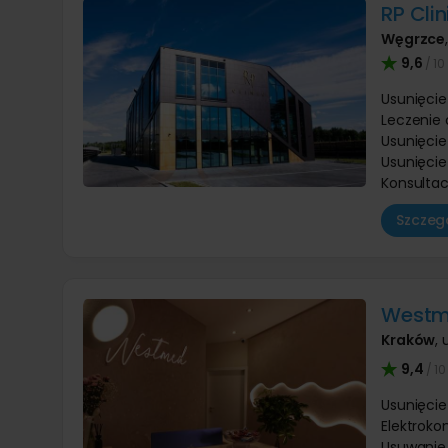
RP Clin
Węgrzce
9,6
/ 10
Usunięcie
Leczenie
Usunięcie 
Usunięci
Konsultac
Szczegó
West
Kraków
,
9,4
/ 10
Usunięcie
Elektroko
Usuwanie 