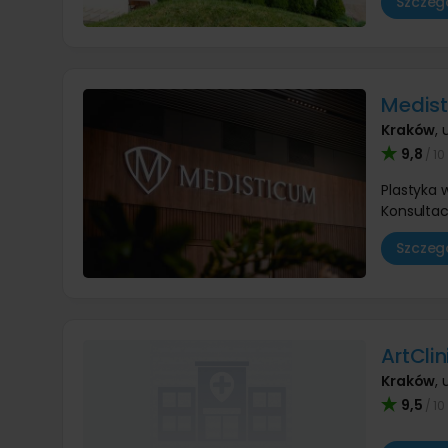
Szczegó
Medis
Kraków
,
9,8
/ 10
Plastyka
Konsultac
Szczegó
ArtCli
Kraków
,
9,5
/ 10