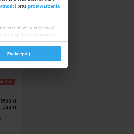
atności
oraz
przetwarzania
6500 zł
ołecznościowe i analizować
zadzwoń
artnerom społecznościowym,
anymi od Ciebie lub
Zaakceptuj
3500 zł
300 zł