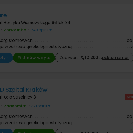
are
ul. Henryka Wieniawskiego 66 lok. 34
Znakomita
•
•
749 opinii
 warg sromowych
od
ja w zakresie ginekologii estetycznej
12 202
…
ły »
Umów wizytę
Zadzwoń:
pokaż
numer
D Szpital Kraków
l. Koło Strzelnicy 3
Znakomita
•
•
321 opinii
 warg sromowych
od
ja w zakresie ginekologii estetycznej