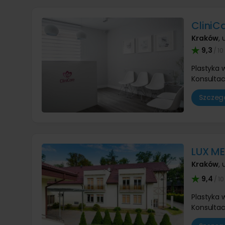
CliniC
Kraków
,
9,3
/ 10
Plastyka
Konsultac
Szczegó
LUX ME
Kraków
,
u
9,4
/ 10
Plastyka
Konsultac