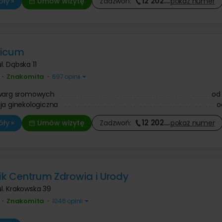
12 202
…
ły »
Umów wizytę
Zadzwoń:
pokaż
numer
ticum
ul. Dąbska 11
Znakomita
•
•
697 opinii
 warg sromowych
od
ja ginekologiczna
o
12 202
…
ły »
Umów wizytę
Zadzwoń:
pokaż
numer
nik Centrum Zdrowia i Urody
ul. Krakowska 39
Znakomita
•
•
1046 opinii