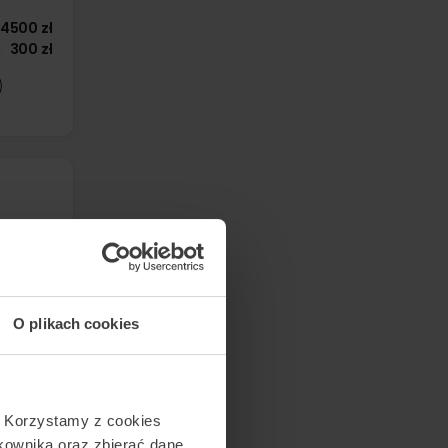
4500 zł
300 zł
3500 zł
300 zł
O plikach cookies
. Korzystamy z cookies
tkownika oraz zbierać dane