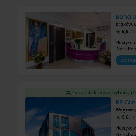
Bona 
Kraków
,
9,6
/ 10
Plastyka
Konsultac
Szczegó
Pacjenci z Krakowa wybierają 
RP Clin
Węgrzce
9,6
/ 10
Plastyka
Konsultac