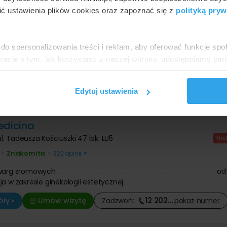
ul. Kazimierza Wielkiego 47
ć ustawienia plików cookies oraz zapoznać się z
polityką pryw
Znakomita
•
•
727 opinii
 warg sromowych
do spersonalizowania treści i reklam, aby oferować funkcje sp
ja w zakresie ginekologii estetycznej
ormacje o tym, jak korzystasz z naszej witryny, udostępniamy p
12 202
…
ły »
Umów wizytę
Zadzwoń:
pokaż
numer
Partnerzy mogą połączyć te informacje z innymi danymi otrzym
nia z ich usług.
Edytuj ustawienia
edicina
ul. Tadeusza Kościuszki 47 lok. LU5
Znakomita
•
•
322 opinii
 warg sromowych
od
ja w zakresie ginekologii estetycznej
12 202
…
ły »
Umów wizytę
Zadzwoń:
pokaż
numer