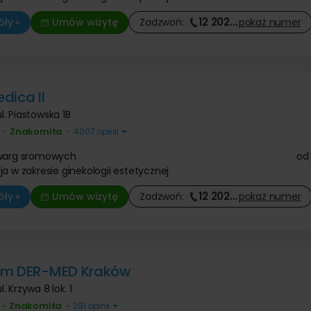
12 202
…
ły »
Umów wizytę
Zadzwoń:
pokaż
numer
dica II
ul. Piastowska 1B
Znakomita
•
•
4007 opinii
 warg sromowych
od
ja w zakresie ginekologii estetycznej
12 202
…
ły »
Umów wizytę
Zadzwoń:
pokaż
numer
um DER-MED Kraków
l. Krzywa 8 lok. 1
Znakomita
•
•
281 opinii