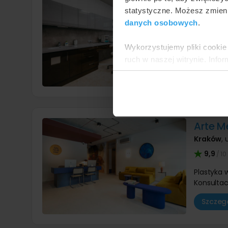
Kraków
,
statystyczne. Możesz zmieni
9,7
danych osobowych
.
/ 10
Plastyka
Wykorzystujemy pliki cookie 
Konsultac
ruch w naszej witrynie. Inf
Szczegó
reklamowym i analitycznym. 
uzyskanymi podczas korzysta
Arte M
Kraków
,
9,9
/ 10
Plastyka
Konsultac
Szczegó