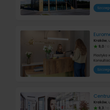
Szczegó
Eurome
Kraków
,
9,0
/ 10
Plastyka
Konsultac
Szczegó
Centr
Kraków
,
u
9,3
/ 10