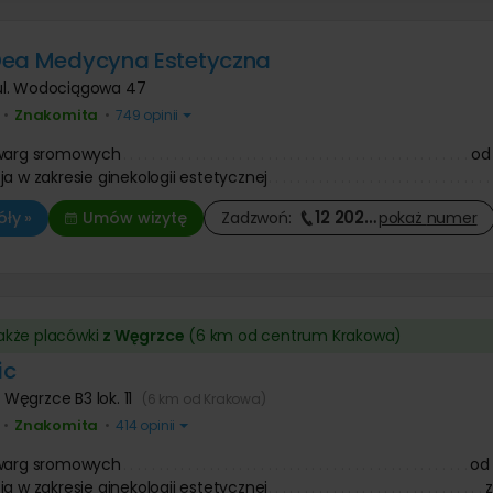
Dea Medycyna Estetyczna
ul. Wodociągowa 47
Znakomita
•
•
749 opinii
 warg sromowych
od
ja w zakresie ginekologii estetycznej
12 202
…
ły »
Umów wizytę
Zadzwoń:
pokaż
numer
także placówki
z Węgrzce
(6 km od centrum Krakowa)
ic
,
Węgrzce B3 lok. 11
(6 km od Krakowa)
Znakomita
•
•
414 opinii
 warg sromowych
od
ja w zakresie ginekologii estetycznej