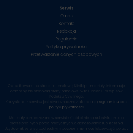
Serwis
O nas
Kontakt
Redakcja
Regulamin
Polityka prywatności
Przetwarzanie danych osobowych
Opublikowane na stronie internetowej Kliniki.pl materiały, informacje
oraz ceny nie stanowią oferty handlowej w rozumieniu przepisów
Kodeksu Cywilnego.
Korzystanie z serwisu jest równoznaczne z akceptacją
regulaminu
oraz
polityki prywatności
.
Materiały zamieszczone w serwisie Kliniki.pl nie są substytutem dla
profesjonalnych porad medycznych, diagnozowania lub leczenia.
Użytkownik serwisu pod żadnym pozorem nie może lekceważyć porady