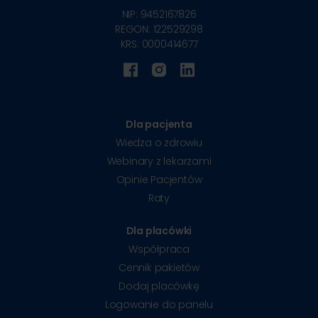
NIP: 9452167826
REGON: 122529298
KRS: 0000414677
Dla pacjenta
Wiedza o zdrowiu
Webinary z lekarzami
Opinie Pacjentów
Raty
Dla placówki
Współpraca
Cennik pakietów
Dodaj placówkę
Logowanie do panelu