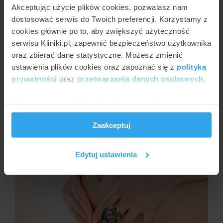
Akceptując użycie plików cookies, pozwalasz nam
dostosować serwis do Twoich preferencji. Korzystamy z
cookies głównie po to, aby zwiększyć użyteczność
serwisu Kliniki.pl, zapewnić bezpieczeństwo użytkownika
oraz zbierać dane statystyczne. Możesz zmienić
ustawienia plików cookies oraz zapoznać się z
polityką
prywatności
oraz
przetwarzania danych osobowych
.
JULIA WŁOSIŃSKA
Laser Vena Cure 1470 w leczeniu żylaków nóg
Wykorzystujemy pliki cookie do spersonalizowania treści
i reklam, aby oferować funkcje społecznościowe i
Zaakceptuj
analizować ruch w naszej witrynie. Informacje o tym, jak
korzystasz z naszej witryny, udostępniamy partnerom
społecznościowym, reklamowym i analitycznym.
Edytuj ustawienia
Partnerzy mogą połączyć te informacje z innymi danymi
otrzymanymi od Ciebie lub uzyskanymi podczas
korzystania z ich usług.