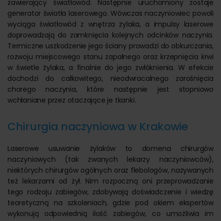
zawierający światłowód. Następnie uruchomiony zostaje
generator światła laserowego. Wówczas naczyniowiec powoli
wyciąga światłowód z wnętrza żylaka, a impulsy laserowe
doprowadzają do zamknięcia kolejnych odcinków naczynia.
Termiczne uszkodzenie jego ściany prowadzi do obkurczania,
rozwoju miejscowego stanu zapalnego oraz krzepnięcia krwi
w świetle żylaka, a finalnie do jego zwłóknienia. W efekcie
dochodzi do całkowitego, nieodwracalnego zarośnięcia
chorego naczynia, które następnie jest stopniowo
wchłaniane przez otaczające je tkanki.
Chirurgia naczyniowa w Krakowie
Laserowe usuwanie żylaków to domena chirurgów
naczyniowych (tak zwanych lekarzy naczyniowców),
niektórych chirurgów ogólnych oraz flebologów, nazywanych
też lekarzami od żył. Nim rozpoczną oni przeprowadzanie
tego rodzaju zabiegów, zdobywają doświadczenie i wiedzę
teoretyczną na szkoleniach, gdzie pod okiem ekspertów
wykonują odpowiednią ilość zabiegów, co umożliwia im