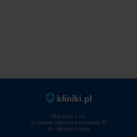
Kliniki.pl Sp. z o.o.
ul. Polskiej Organizacji Wojskowej 25
90-248
Łódź, Polska