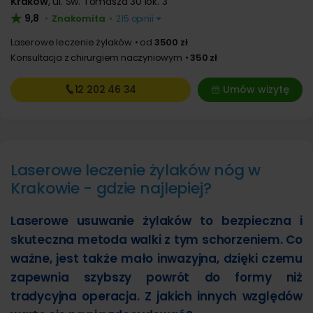
Kraków
,
ul. Św. Tomasza 30 lok. 3
9,8
Znakomita
•
•
215 opinii
Laserowe leczenie żylaków
od
3500 zł
Konsultacja z chirurgiem naczyniowym
350 zł
12 202
46 34
Umów wizytę
Laserowe leczenie żylaków nóg w
Krakowie - gdzie najlepiej?
Laserowe usuwanie żylaków to bezpieczna i
skuteczna metoda walki z tym schorzeniem. Co
ważne, jest także mało inwazyjna, dzięki czemu
zapewnia szybszy powrót do formy niż
tradycyjna operacja. Z jakich innych względów