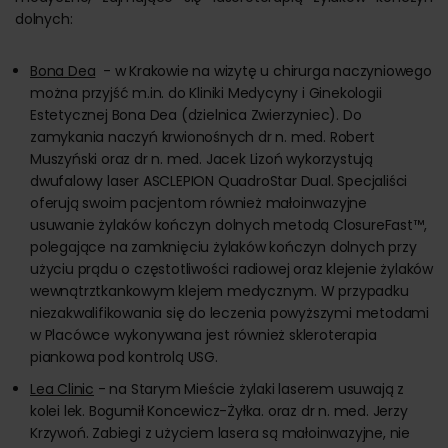
dolnych:
Bona Dea
- w Krakowie na wizytę u chirurga naczyniowego
można przyjść m.in. do Kliniki Medycyny i Ginekologii
Estetycznej Bona Dea (dzielnica Zwierzyniec). Do
zamykania naczyń krwionośnych dr n. med. Robert
Muszyński oraz dr n. med. Jacek Lizoń wykorzystują
dwufalowy laser ASCLEPION QuadroStar Dual. Specjaliści
oferują swoim pacjentom również małoinwazyjne
usuwanie żylaków kończyn dolnych metodą ClosureFast™,
polegające na zamknięciu żylaków kończyn dolnych przy
użyciu prądu o częstotliwości radiowej oraz klejenie żylaków
wewnątrztkankowym klejem medycznym. W przypadku
niezakwalifikowania się do leczenia powyższymi metodami
w Placówce wykonywana jest również skleroterapia
piankowa pod kontrolą USG.
Lea Clinic
- na Starym Mieście żylaki laserem usuwają z
kolei lek. Bogumił Koncewicz-Żyłka. oraz dr n. med. Jerzy
Krzywoń. Zabiegi z użyciem lasera są małoinwazyjne, nie