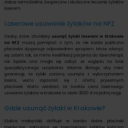
dalsze samodzielne, bezpieczne i skuteczne leczenie żylaków
laserem.
Laserowe usuwanie żylaków na NFZ
Osoby, które chciałyby
usunąć żylaki laserem w Krakowie
na NFZ
muszą pamiętać o tym, że nie każda publiczna
placówka dysponuje odpowiednim sprzętem. Może zdarzyć
się zatem tak, że mimo kwalifikacji pacjenta do laseroterapii,
nie będzie ona mogła się odbyć ze względu na brak
specjalistycznego urządzenia. Właśnie dlatego, aby mieć
gwarancję, że żylaki zostaną usunięte z wykorzystaniem
lasera, warto zapoznać się z ofertą prywatnych
placówek. Warto wiedzieć, że średnia cena laserowego
usuwania żylaków w Krakowie to około 3000 zł za jedną nogę.
Gdzie usunąć żylaki w Krakowie?
Stolica małopolski obfituje w bardzo dobre placówki
medyczne, zajmujące się laseroterapią żylaków kończyn