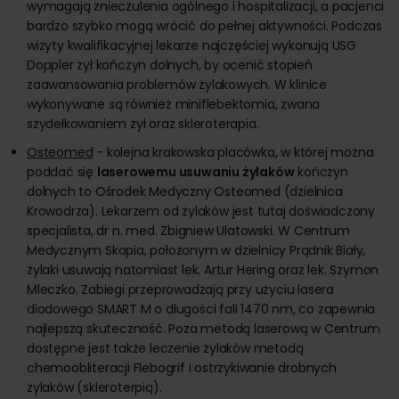
wymagają znieczulenia ogólnego i hospitalizacji, a pacjenci
bardzo szybko mogą wrócić do pełnej aktywności. Podczas
wizyty kwalifikacyjnej lekarze najczęściej wykonują USG
Doppler żył kończyn dolnych, by ocenić stopień
zaawansowania problemów żylakowych. W klinice
wykonywane są również miniflebektomia, zwana
szydełkowaniem żył oraz skleroterapia.
Osteomed
- kolejna krakowska placówka, w której można
poddać się
laserowemu usuwaniu żylaków
kończyn
dolnych to Ośrodek Medyczny Osteomed (dzielnica
Krowodrza). Lekarzem od żylaków jest tutaj doświadczony
specjalista, dr n. med. Zbigniew Ulatowski. W Centrum
Medycznym Skopia, położonym w dzielnicy Prądnik Biały,
żylaki usuwają natomiast lek. Artur Hering oraz lek. Szymon
Mleczko. Zabiegi przeprowadzają przy użyciu lasera
diodowego SMART M o długości fali 1470 nm, co zapewnia
najlepszą skuteczność. Poza metodą laserową w Centrum
dostępne jest także leczenie żylaków metodą
chemoobliteracji Flebogrif i ostrzykiwanie drobnych
żylaków (skleroterpią).