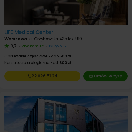
LIFE Medical Center
Warszawa
,
ul. Grzybowska 43a lok. U10
9,2
Znakomita
•
•
131 opinii
Obrzezanie częściowe
od
2500 zł
Konsultacja urologiczna
od
300 zł
22 626
51 24
Umów wizytę