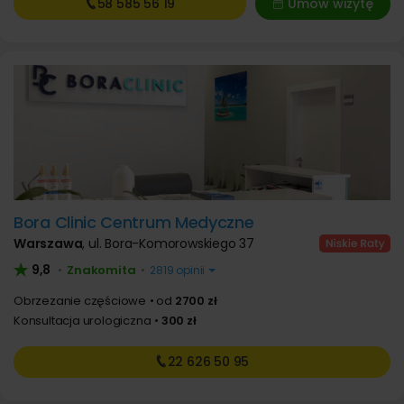
58 585
56 19
Umów wizytę
Bora Clinic Centrum Medyczne
Warszawa
,
ul. Bora-Komorowskiego 37
9,8
Znakomita
•
•
2819 opinii
Obrzezanie częściowe
od
2700 zł
Konsultacja urologiczna
300 zł
22 626
50 95