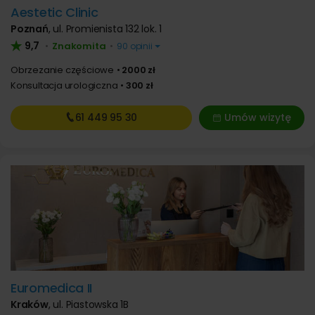
Aestetic Clinic
Poznań
,
ul. Promienista 132 lok. 1
9,7
Znakomita
•
•
90 opinii
Obrzezanie częściowe
2000 zł
Konsultacja urologiczna
300 zł
61 449
95 30
Umów wizytę
Euromedica II
Kraków
,
ul. Piastowska 1B