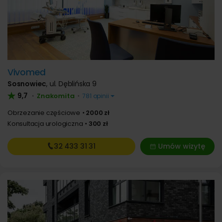
Vivomed
Sosnowiec
,
ul. Dęblińska 9
9,7
Znakomita
•
•
781 opinii
Obrzezanie częściowe
2000 zł
Konsultacja urologiczna
300 zł
32 433
31 31
Umów wizytę