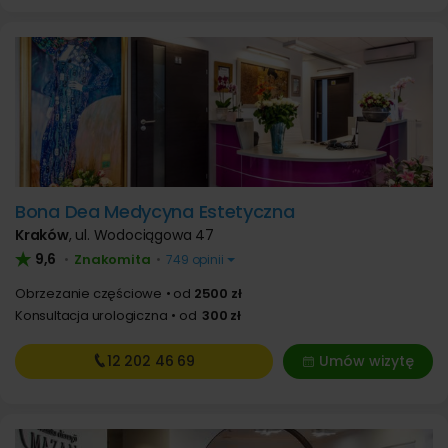
Bona Dea Medycyna Estetyczna
Kraków
,
ul. Wodociągowa 47
9,6
Znakomita
•
•
749 opinii
Obrzezanie częściowe
od
2500 zł
Konsultacja urologiczna
od
300 zł
12 202
46 69
Umów wizytę