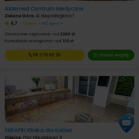
Aldemed Centrum Medyczne
Zielona Góra
,
Al. Niepodległości 1
6,7
Dobra
•
•
682 opinii
Obrzezanie częściowe
od
2200 zł
Konsultacja urologiczna
od
120 zł
68 378
80 26
Umów wizytę
SERAFIN Klinika dla Kobiet
Gliwice
,
Plac Piłsudskiego 9