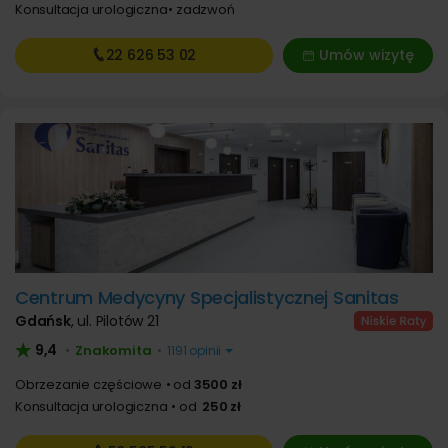
Konsultacja urologiczna
zadzwoń
22 626
53 02
Umów wizytę
Centrum Medycyny Specjalistycznej Sanitas
Gdańsk
,
ul. Pilotów 21
9,4
Znakomita
•
•
1191 opinii
Obrzezanie częściowe
od
3500 zł
Konsultacja urologiczna
od
250 zł