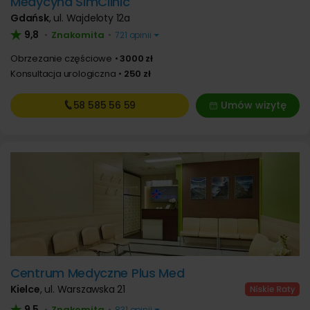
Medycyna SimClinic
Gdańsk
,
ul. Wajdeloty 12a
9,8
Znakomita
•
•
721 opinii
Obrzezanie częściowe
3000 zł
Konsultacja urologiczna
250 zł
58 585
56 59
Umów wizytę
Centrum Medyczne Plus Med
Kielce
,
ul. Warszawska 21
9,5
Znakomita
•
•
831 opinii