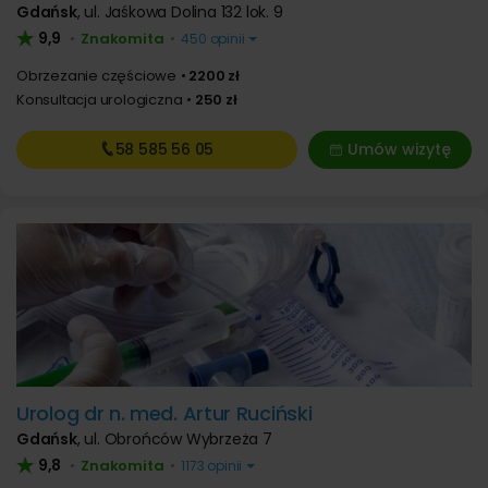
Gdańsk
,
ul. Jaśkowa Dolina 132 lok. 9
9,9
Znakomita
•
•
450 opinii
Obrzezanie częściowe
2200 zł
Konsultacja urologiczna
250 zł
58 585
56 05
Umów wizytę
Urolog dr n. med. Artur Ruciński
Gdańsk
,
ul. Obrońców Wybrzeża 7
9,8
Znakomita
•
•
1173 opinii