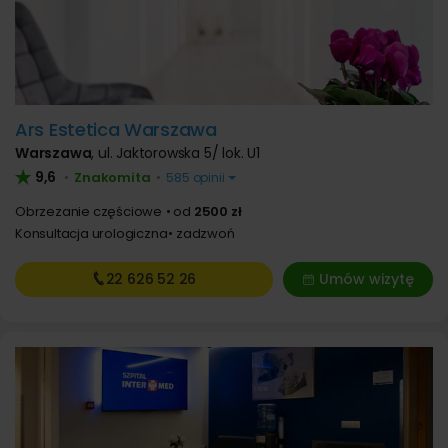
Ars Estetica Warszawa
Warszawa
,
ul. Jaktorowska 5/ lok. U1
9,6
Znakomita
•
•
585 opinii
Obrzezanie częściowe
od
2500 zł
Konsultacja urologiczna
zadzwoń
22 626
52 26
Umów wizytę