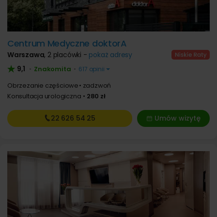
Centrum Medyczne doktorA
Warszawa
,
2 placówki -
pokaż adresy
9,1
Znakomita
•
•
617 opinii
Obrzezanie częściowe
zadzwoń
Konsultacja urologiczna
280 zł
22 626
54 25
Umów wizytę