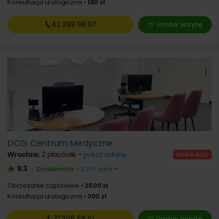
Konsultacja urologiczna
190 zł
42 289
96 07
Umów wizytę
DCG Centrum Medyczne
Wrocław
,
2 placówki -
pokaż adresy
9,3
Znakomita
•
•
5263 opinii
Obrzezanie częściowe
2500 zł
Konsultacja urologiczna
300 zł
71 305
58 41
Umów wizytę