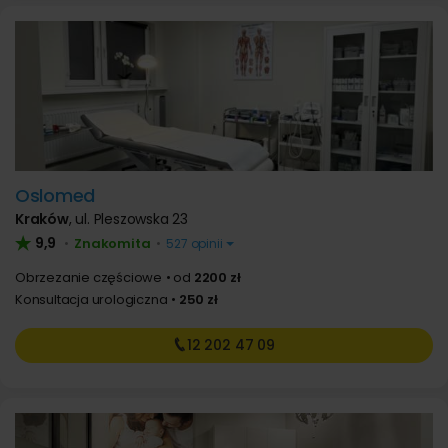
Oslomed
Kraków
,
ul. Pleszowska 23
9,9
Znakomita
•
•
527 opinii
Obrzezanie częściowe
od
2200 zł
Konsultacja urologiczna
250 zł
12 202
47 09