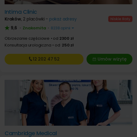
Intima Clinic
Kraków
,
2 placówki -
pokaż adresy
9,6
Znakomita
•
•
8238 opinii
Obrzezanie częściowe
od
2300 zł
Konsultacja urologiczna
od
250 zł
12 202
47 52
Umów wizytę
Cambridge Medical