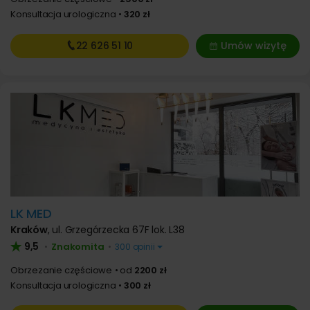
Konsultacja urologiczna
320 zł
22 626
51 10
Umów wizytę
LK MED
Kraków
,
ul. Grzegórzecka 67F lok. L38
9,5
Znakomita
•
•
300 opinii
Obrzezanie częściowe
od
2200 zł
Konsultacja urologiczna
300 zł