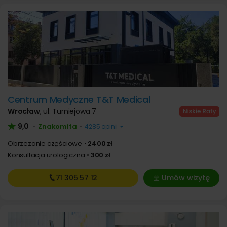
Centrum Medyczne T&T Medical
Wrocław
,
ul. Turniejowa 7
9,0
Znakomita
•
•
4285 opinii
Obrzezanie częściowe
2400 zł
Konsultacja urologiczna
300 zł
71 305
57 12
Umów wizytę