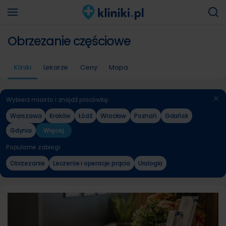
Obrzezanie częściowe
Kliniki
Lekarze
Ceny
Mapa
Wybierz miasto i znajdź placówkę:
Warszawa
Kraków
Łódź
Wrocław
Poznań
Gdańsk
Gdynia
Więcej
Popularne zabiegi:
Obrzezanie
Leczenie i operacje prącia
Urologia