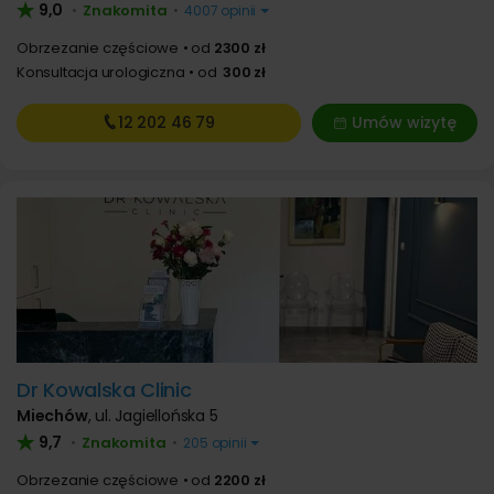
9,0
Znakomita
•
•
4007 opinii
Obrzezanie częściowe
od
2300 zł
Konsultacja urologiczna
od
300 zł
12 202
46 79
Umów wizytę
Dr Kowalska Clinic
Miechów
,
ul. Jagiellońska 5
9,7
Znakomita
•
•
205 opinii
Obrzezanie częściowe
od
2200 zł