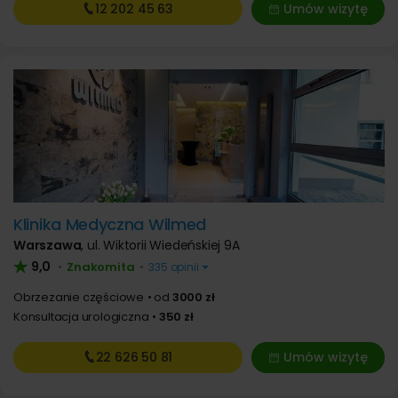
12 202
45 63
Umów wizytę
Klinika Medyczna Wilmed
Warszawa
,
ul. Wiktorii Wiedeńskiej 9A
9,0
Znakomita
•
•
335 opinii
Obrzezanie częściowe
od
3000 zł
Konsultacja urologiczna
350 zł
22 626
50 81
Umów wizytę