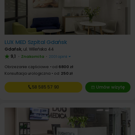
LUX MED Szpital Gdańsk
Gdańsk
,
ul. Wileńska 44
9,1
Znakomita
•
•
2001 opinii
Obrzezanie częściowe
od
6800 zł
Konsultacja urologiczna
od
250 zł
58 585
57 90
Umów wizytę