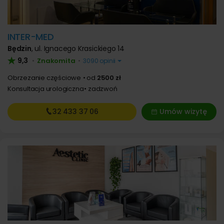
INTER-MED
Będzin
,
ul. Ignacego Krasickiego 14
9,3
Znakomita
•
•
3090 opinii
Obrzezanie częściowe
od
2500 zł
Konsultacja urologiczna
zadzwoń
32 433
37 06
Umów wizytę