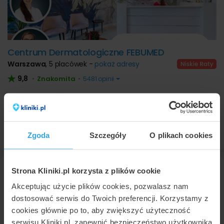
Centrum Dermatologiczne FEBUMED
Warszawa
,
5 placówek -
pokaż adresy
9,8
Znakomita
•
•
5481 opinii
Obrzezanie częściowe
od
2000 zł
Konsultacja chirurgiczna
od
280 zł
22 626
50 08
Umów wizytę
Zgoda
Szczegóły
O plikach cookies
Strona Kliniki.pl korzysta z plików cookie
Akceptując użycie plików cookies, pozwalasz nam
dostosować serwis do Twoich preferencji. Korzystamy z
cookies głównie po to, aby zwiększyć użyteczność
serwisu Kliniki.pl, zapewnić bezpieczeństwo użytkownika