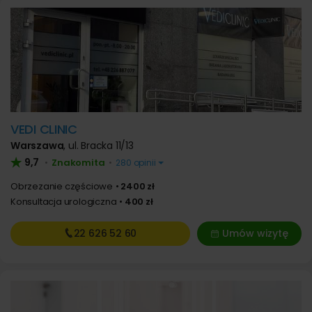
VEDI CLINIC
Warszawa
,
ul. Bracka 11/13
9,7
Znakomita
•
•
280 opinii
Obrzezanie częściowe
2400 zł
Konsultacja urologiczna
400 zł
22 626
52 60
Umów wizytę