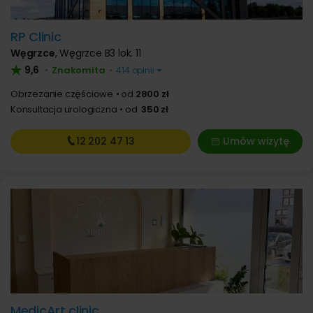
RP Clinic
Węgrzce
,
Węgrzce B3 lok. 11
9,6
Znakomita
•
•
414 opinii
Obrzezanie częściowe
od
2800 zł
Konsultacja urologiczna
od
350 zł
12 202
47 13
Umów wizytę
MedicArt clinic