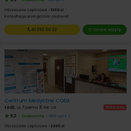
Obrzezanie częściowe
1300 zł
Konsultacja urologiczna
zadzwoń
41 350
50 32
Umów wizytę
Centrum Medyczne CODE
Łódź
,
ul. Tuwima 15 lok. U4
9,3
Znakomita
•
•
1899 opinii
Obrzezanie częściowe
2200 zł