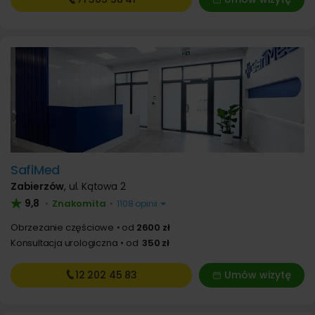
SafiMed
Zabierzów
,
ul. Kątowa 2
9,8
Znakomita
•
•
1108 opinii
Obrzezanie częściowe
od
2600 zł
Konsultacja urologiczna
od
350 zł
12 202
45 83
Umów wizytę