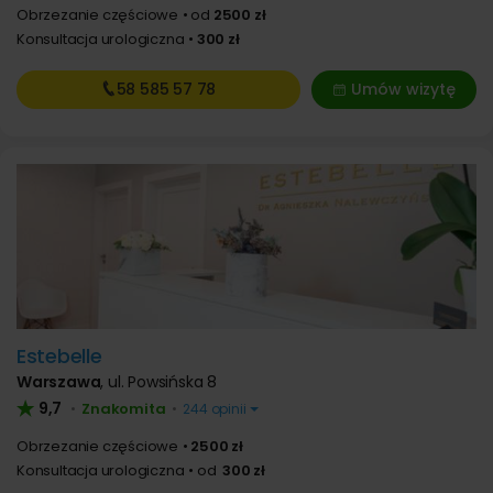
Obrzezanie częściowe
od
2500 zł
Konsultacja urologiczna
300 zł
58 585
57 78
Umów wizytę
Estebelle
Warszawa
,
ul. Powsińska 8
9,7
Znakomita
•
•
244 opinii
Obrzezanie częściowe
2500 zł
Konsultacja urologiczna
od
300 zł