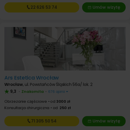
22 626
53 74
Umów wizytę
Ars Estetica Wrocław
Wrocław
,
ul. Powstańców Śląskich 56a/ lok. 2
9,3
Znakomita
•
•
676 opinii
Obrzezanie częściowe
od
3000 zł
Konsultacja chirurgiczna
od
250 zł
71 305
50 54
Umów wizytę