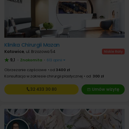
Klinika Chirurgii Mazan
Katowice
,
ul. Brzozowa 54
9,1
Znakomita
•
•
613 opinii
Obrzezanie częściowe
od
3400 zł
Konsultacja w zakresie chirurgii plastycznej
od
300 zł
32 433
30 80
Umów wizytę